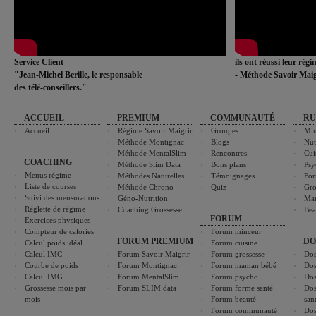
Service Client
ils ont réussi leur rég
"Jean-Michel Berille, le responsable
- Méthode Savoir Maig
des télé-conseillers."
ACCUEIL
PREMIUM
COMMUNAUTÉ
RU
Accueil
Régime Savoir Maigrir
Groupes
Min
Méthode Montignac
Blogs
Nut
Méthode MentalSlim
Rencontres
Cui
COACHING
Méthode Slim Data
Bons plans
Psy
Menus régime
Méthodes Naturelles
Témoignages
For
Liste de courses
Méthode Chrono-
Quiz
Gro
Suivi des mensurations
Géno-Nutrition
Ma
Réglette de régime
Coaching Grossesse
Bea
FORUM
Exercices physiques
Compteur de calories
Forum minceur
FORUM PREMIUM
DO
Calcul poids idéal
Forum cuisine
Calcul IMC
Forum Savoir Maigrir
Forum grossesse
Dos
Courbe de poids
Forum Montignac
Forum maman bébé
Dos
Calcul IMG
Forum MentalSlim
Forum psycho
Dos
Grossesse mois par
Forum SLIM data
Forum forme santé
Dos
mois
Forum beauté
san
Forum communauté
Dos