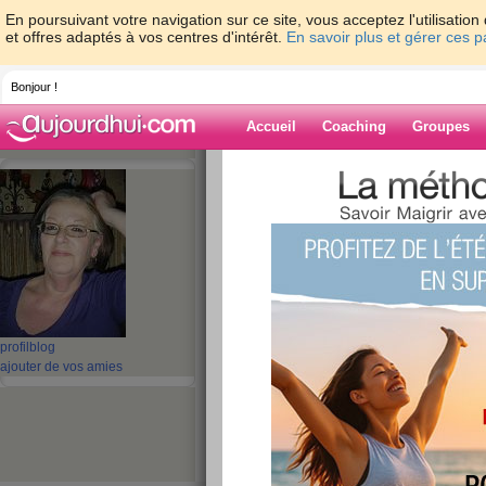
En poursuivant votre navigation sur ce site, vous acceptez l'utilisati
et offres adaptés à vos centres d'intérêt.
En savoir plus et gérer ces 
Bonjour !
Accueil
Coaching
Groupes
Accueil
>
espaces
>
duchesse55
> En rag
Blog de duches
aide blog
En rage.....
publié le 12/06/2009 à 22:43
profil
blog
ajouter de vos amies