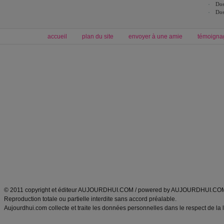
Dos
Dos
accueil
plan du site
envoyer à une amie
témoigna
Forum minceur
Forum cuisine
Commencer un régime
boissons, vins et cocktails
Alimentation équilibrée et nutrition
astuces et bons plans
Minceur
Recette cuisine
exercices physiques
recette facile
produits minceur
Recette poulet
Tags
:
ventre plat
|
maigrir des fesses
|
abdominaux
|
régime américain
|
régime mayo
|
Découvrez aussi
:
exercices abdominaux
|
recette wok
|
ANXA Partenaires
:
Recette
de cuisine |
Recette cuisine
|
© 2011 copyright et éditeur AUJOURDHUI.COM / powered by AUJOURDHUI.CO
Reproduction totale ou partielle interdite sans accord préalable.
Aujourdhui.com collecte et traite les données personnelles dans le respect de la 