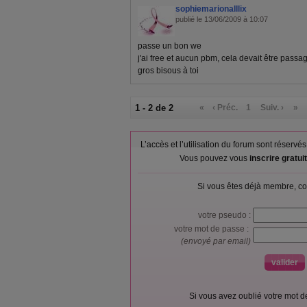
sophiemarionalllix
publié le 13/06/2009 à 10:07
passe un bon we
j'ai free et aucun pbm, cela devait être passage
gros bisous à toi
1 - 2 de 2
«
‹ Préc.
1
Suiv. ›
»
L’accès et l’utilisation du forum sont réser
Vous pouvez vous
inscrire gratu
Si vous êtes déjà membre, co
votre pseudo :
votre mot de passe :
(envoyé par email)
Si vous avez oublié votre mot 