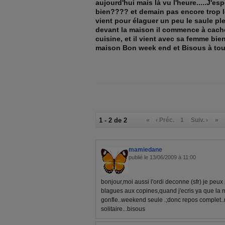
aujourd'hui mais là vu l'heure.....J'es
bien???? et demain pas encore trop 
vient pour élaguer un peu le saule p
devant la maison il commence à cacher
cuisine, et il vient avec sa femme bie
maison Bon week end et Bisous à tou
1 - 2 de 2
«
‹ Préc.
1
Suiv. ›
»
mamiedane
publié le 13/06/2009 à 11:00
bonjour,moi aussi l'ordi deconne (sfr) je peux 
blagues aux copines,quand j'ecris ya que la 
gonfle..weekend seule .;donc repos complet..m
solitaire...bisous