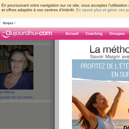
En poursuivant votre navigation sur ce site, vous acceptez l'utilisati
et offres adaptés à vos centres d'intérêt.
En savoir plus et gérer ces 
Bonjour !
Accueil
Coaching
Groupes
Accueil
>
espaces
>
duchesse55
> lundi
Blog de duches
aide blog
lundi
publié le 18/05/2009 à 09:24
profil
blog
ajouter de vos amies