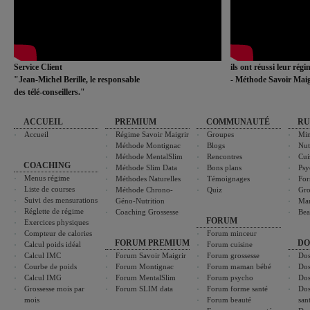
Service Client
ils ont réussi leur rég
"Jean-Michel Berille, le responsable
- Méthode Savoir Maig
des télé-conseillers."
ACCUEIL
PREMIUM
COMMUNAUTÉ
RU
Accueil
Régime Savoir Maigrir
Groupes
Min
Méthode Montignac
Blogs
Nut
Méthode MentalSlim
Rencontres
Cui
COACHING
Méthode Slim Data
Bons plans
Psy
Menus régime
Méthodes Naturelles
Témoignages
For
Liste de courses
Méthode Chrono-
Quiz
Gro
Suivi des mensurations
Géno-Nutrition
Ma
Réglette de régime
Coaching Grossesse
Bea
FORUM
Exercices physiques
Compteur de calories
Forum minceur
FORUM PREMIUM
DO
Calcul poids idéal
Forum cuisine
Calcul IMC
Forum Savoir Maigrir
Forum grossesse
Dos
Courbe de poids
Forum Montignac
Forum maman bébé
Dos
Calcul IMG
Forum MentalSlim
Forum psycho
Dos
Grossesse mois par
Forum SLIM data
Forum forme santé
Dos
mois
Forum beauté
san