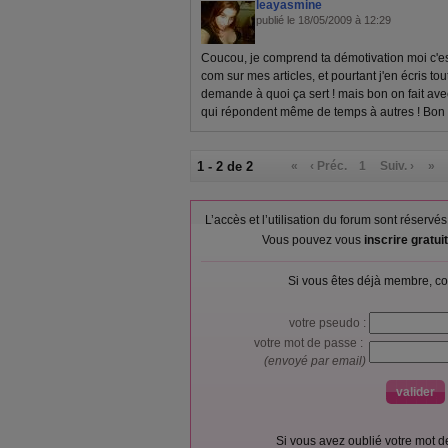
leayasmine
publié le 18/05/2009 à 12:29
Coucou, je comprend ta démotivation moi c'es
com sur mes articles, et pourtant j'en écris tout
demande à quoi ça sert ! mais bon on fait avec
qui répondent même de temps à autres ! Bon 
1 - 2 de 2
«
‹ Préc.
1
Suiv. ›
»
L’accès et l’utilisation du forum sont réser
Vous pouvez vous
inscrire gratu
Si vous êtes déjà membre, co
votre pseudo :
votre mot de passe :
(envoyé par email)
Si vous avez oublié votre mot 