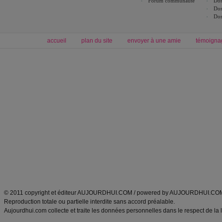
Forum communauté
Dos
Dos
Dos
accueil
plan du site
envoyer à une amie
témoigna
Forum minceur
Forum cuisine
Commencer un régime
boissons, vins et cocktails
Alimentation équilibrée et nutrition
astuces et bons plans
Minceur
Recette cuisine
exercices physiques
recette facile
produits minceur
Recette poulet
Tags
:
ventre plat
|
maigrir des fesses
|
abdominaux
|
régime américain
|
régime mayo
|
Découvrez aussi
:
exercices abdominaux
|
recette wok
|
ANXA Partenaires
:
Recette
de cuisine |
Recette cuisine
|
© 2011 copyright et éditeur AUJOURDHUI.COM / powered by AUJOURDHUI.CO
Reproduction totale ou partielle interdite sans accord préalable.
Aujourdhui.com collecte et traite les données personnelles dans le respect de la 