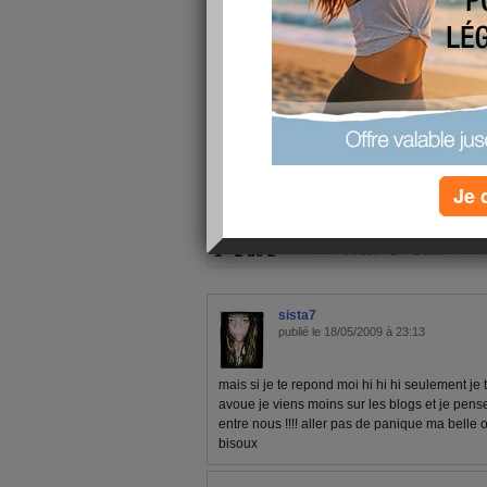
mème si je n'est plus beaucoup d
je vous souhaitent une bonne sem
quoi finalement ??? pas à grand 
monde répond !!!!!
Je 
1 - 2 de 2
«
‹ Préc.
1
Suiv. ›
»
sista7
publié le 18/05/2009 à 23:13
mais si je te repond moi hi hi hi seulement je t
avoue je viens moins sur les blogs et je pense
entre nous !!!! aller pas de panique ma belle on 
bisoux