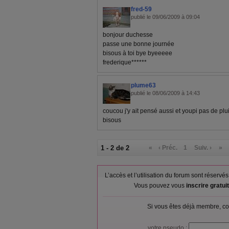
fred-59
publié le 09/06/2009 à 09:04
bonjour duchesse
passe une bonne journée
bisous à toi bye byeeeee
frederique******
plume63
publié le 08/06/2009 à 14:43
coucou j'y ait pensé aussi et youpi pas de plu
bisous
1 - 2 de 2
«
‹ Préc.
1
Suiv. ›
»
L’accès et l’utilisation du forum sont réser
Vous pouvez vous
inscrire gratu
Si vous êtes déjà membre, co
votre pseudo :