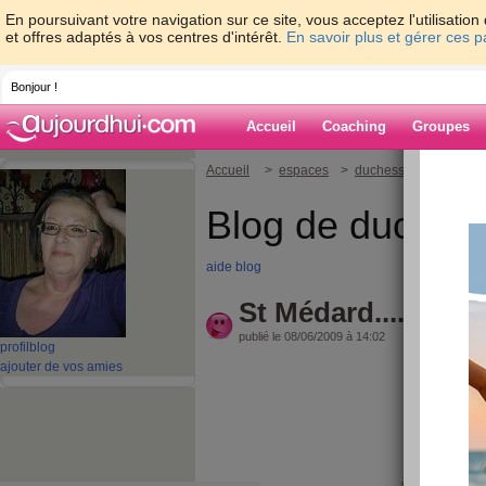
En poursuivant votre navigation sur ce site, vous acceptez l'utilisati
et offres adaptés à vos centres d'intérêt.
En savoir plus et gérer ces 
Bonjour !
Accueil
Coaching
Groupes
Accueil
>
espaces
>
duchesse55
> St Méd
Blog de duches
aide blog
St Médard....
publié le 08/06/2009 à 14:02
profil
blog
ajouter de vos amies