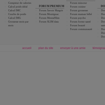
Compteur de calories
Forum minceur
FORUM PREMIUM
DO
Calcul poids idéal
Forum cuisine
Calcul IMC
Forum Savoir Maigrir
Forum grossesse
Dos
Courbe de poids
Forum Montignac
Forum maman bébé
Dos
Calcul IMG
Forum MentalSlim
Forum psycho
Dos
Grossesse mois par
Forum SLIM data
Forum forme santé
Dos
mois
Forum beauté
san
Forum communauté
Dos
Dos
Dos
accueil
plan du site
envoyer à une amie
témoigna
Forum minceur
Forum cuisine
Commencer un régime
boissons, vins et cocktails
Alimentation équilibrée et nutrition
astuces et bons plans
Minceur
Recette cuisine
exercices physiques
recette facile
produits minceur
Recette poulet
Tags
:
ventre plat
|
maigrir des fesses
|
abdominaux
|
régime américain
|
régime mayo
|
Découvrez aussi
:
exercices abdominaux
|
recette wok
|