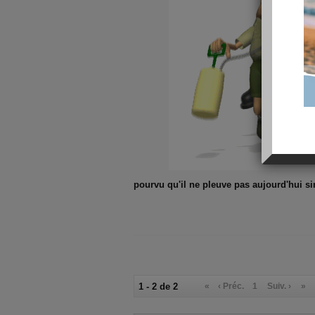
pourvu qu'il ne pleuve pas aujourd'hui si
1 - 2 de 2
«
‹ Préc.
1
Suiv. ›
»