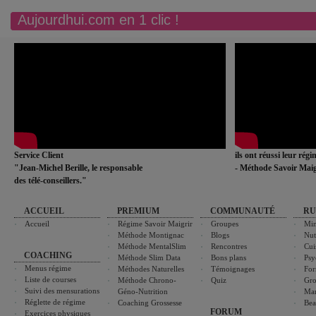
Aujourdhui.com en 1 clic !
Service Client
ils ont réussi leur rég
"Jean-Michel Berille, le responsable
- Méthode Savoir Maig
des télé-conseillers."
ACCUEIL
PREMIUM
COMMUNAUTÉ
RU
Accueil
Régime Savoir Maigrir
Groupes
Min
Méthode Montignac
Blogs
Nut
Méthode MentalSlim
Rencontres
Cui
COACHING
Méthode Slim Data
Bons plans
Psy
Menus régime
Méthodes Naturelles
Témoignages
For
Liste de courses
Méthode Chrono-
Quiz
Gro
Suivi des mensurations
Géno-Nutrition
Ma
Réglette de régime
Coaching Grossesse
Bea
FORUM
Exercices physiques