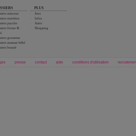
SSIERS
PLUS
siers minceur
Jeux
siers nutrition
Infos
siers psycho
Astro
siers forme &
Shopping
té
siers grossesse
siers maman bébé
siers beauté
ges
presse
contact
aide
conditions d'utilisation
recrutemen
Forum grossesse et bébé
Forum psychologie
envie de bébé et de devenir maman
développement personnel et spiritua
accouchement et naissance de bébé
couple et sexualité
Grossesse et femme enceinte
Psychologie
symptome grossesse
intelligence et test de qi
calendrier de grossesse
test qi
régime protéiné
|
maigrir du ventre
|