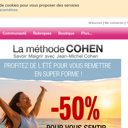
on de cookies pour vous proposer des services
paramètres.
M'inscrire
|
Me connecter
|
?
Communauté
Rubriques
Boutique
Plus...
ard....
se55
ARCHIVES