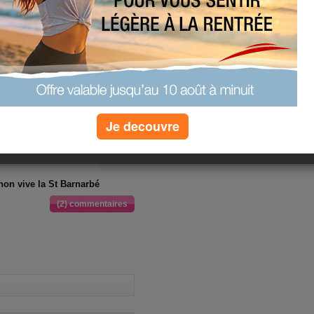
Je decouvre
non vive la St Barnarbé
(2) commentaires