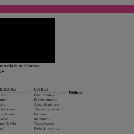
ime et cela les rend heureux
rir
BRIQUES
GUIDES
Publicité
ceur
Produits minceur
rition
Régime minceur
sine
Appareils minceur
cho & tests
Thèmes de cuisine
me & santé
Prénoms
ssesse
Maternités
man & bébé
Tests grossesse
uté
Professionnels psy