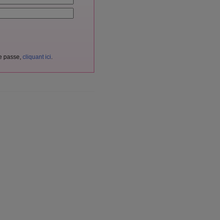
de passe,
cliquant ici
.