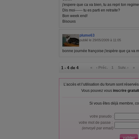
j'espere que ca va bien, tu as repri ton regim
Dis moi------ tu es parti en retraite?
Bon week end!
Bisouxs
plume63
publié le 29/05/2009 à 11:05
bonne journée françoise j'espère que ça va m
1 - 4 de 4
«
‹ Préc.
1
Suiv. ›
»
L’accès et l’utilisation du forum sont réser
Vous pouvez vous
inscrire gratu
Si vous êtes déjà membre, co
votre pseudo :
votre mot de passe :
(envoyé par email)