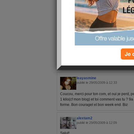
1 - 4 de 4
«
‹ Préc.
1
Suiv. ›
»
sista7
publié le 29/05/2009 à 12:45
Je 
c est pas grave !!! repose toi ma belle et pa
leayasmine
publié le 29/05/2009 à 12:33
Coucou, merci pour ton com, et oui je perd, pet
1 kilo(cf mon blog) et toi comment vas tu ? 9a n
forme. Bon couraget et bon week end. Biz
alextam2
publié le 29/05/2009 à 12:09
Salut!