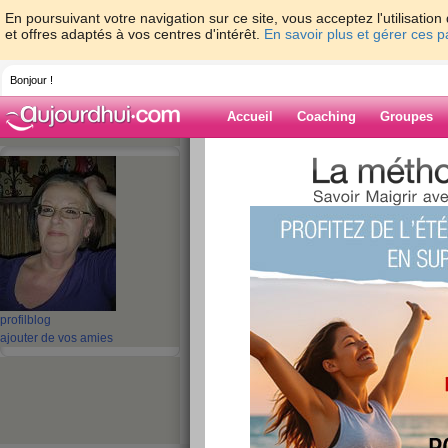
En poursuivant votre navigation sur ce site, vous acceptez l'utilisati
et offres adaptés à vos centres d'intérêt.
En savoir plus et gérer ces 
Bonjour !
Accueil
Coaching
Groupes
Accueil
>
espaces
>
duchesse55
> Jeudi s
Blog de duches
aide blog
Jeudi soir....
publié le 28/05/2009 à 23:58
profil
blog
ajouter de vos amies
tout va bien les filles et j'espère que vous
chez le kiné et je suis crevée alors pas t
Bisous à toutes