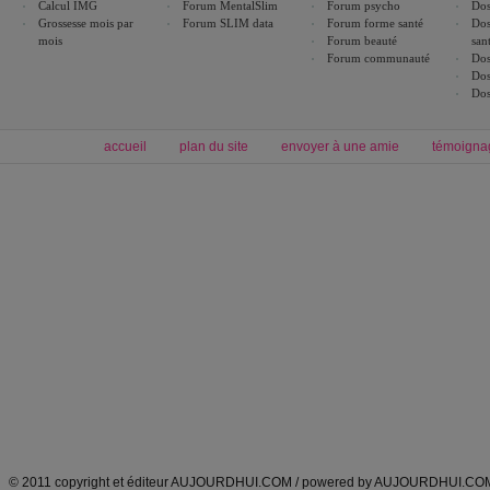
Calcul IMG
Forum MentalSlim
Forum psycho
Dos
Grossesse mois par
Forum SLIM data
Forum forme santé
Dos
mois
Forum beauté
san
Forum communauté
Dos
Dos
Dos
accueil
plan du site
envoyer à une amie
témoigna
Forum minceur
Forum cuisine
Commencer un régime
boissons, vins et cocktails
Alimentation équilibrée et nutrition
astuces et bons plans
Minceur
Recette cuisine
exercices physiques
recette facile
produits minceur
Recette poulet
Tags
:
ventre plat
|
maigrir des fesses
|
abdominaux
|
régime américain
|
régime mayo
|
Découvrez aussi
:
exercices abdominaux
|
recette wok
|
ANXA Partenaires
:
Recette
de cuisine |
Recette cuisine
|
© 2011 copyright et éditeur AUJOURDHUI.COM / powered by AUJOURDHUI.CO