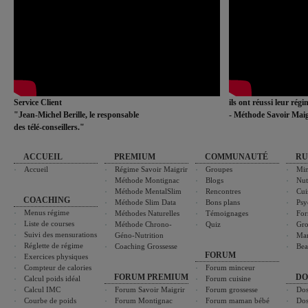
Service Client
ils ont réussi leur rég
"Jean-Michel Berille, le responsable
- Méthode Savoir Maig
des télé-conseillers."
ACCUEIL
PREMIUM
COMMUNAUTÉ
RU
Accueil
Régime Savoir Maigrir
Groupes
Min
Méthode Montignac
Blogs
Nut
Méthode MentalSlim
Rencontres
Cui
COACHING
Méthode Slim Data
Bons plans
Psy
Menus régime
Méthodes Naturelles
Témoignages
For
Liste de courses
Méthode Chrono-
Quiz
Gro
Suivi des mensurations
Géno-Nutrition
Ma
Réglette de régime
Coaching Grossesse
Bea
FORUM
Exercices physiques
Compteur de calories
Forum minceur
FORUM PREMIUM
DO
Calcul poids idéal
Forum cuisine
Calcul IMC
Forum Savoir Maigrir
Forum grossesse
Dos
Courbe de poids
Forum Montignac
Forum maman bébé
Dos