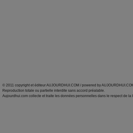
Forum minceur
Forum cuisine
Commencer un régime
boissons, vins et cocktails
Alimentation équilibrée et nutrition
astuces et bons plans
Minceur
Recette cuisine
exercices physiques
recette facile
produits minceur
Recette poulet
Tags
:
ventre plat
|
maigrir des fesses
|
abdominaux
|
régime américain
|
régime mayo
|
Découvrez aussi
:
exercices abdominaux
|
recette wok
|
ANXA Partenaires
:
Recette
de cuisine |
Recette cuisine
|
© 2011 copyright et éditeur AUJOURDHUI.COM / powered by AUJOURDHUI.CO
Reproduction totale ou partielle interdite sans accord préalable.
Aujourdhui.com collecte et traite les données personnelles dans le respect de la 