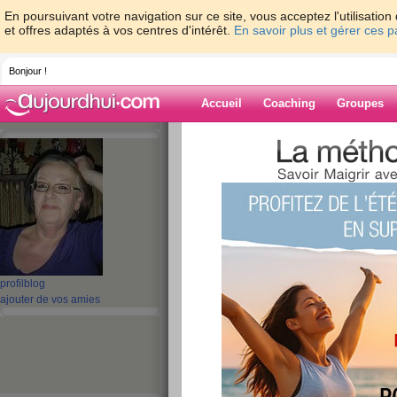
En poursuivant votre navigation sur ce site, vous acceptez l'utilisati
et offres adaptés à vos centres d'intérêt.
En savoir plus et gérer ces 
Bonjour !
Accueil
Coaching
Groupes
Accueil
>
espaces
>
duchesse55
> le wee
Blog de duches
aide blog
le week end...
publié le 22/05/2009 à 22:51
profil
blog
ajouter de vos amies