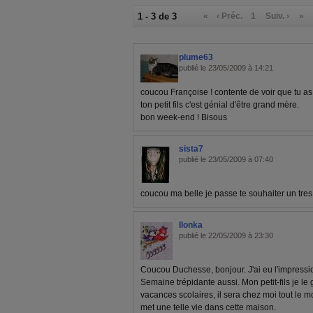
1 - 3 de 3
«
‹ Préc.
1
Suiv. ›
»
plume63
publié le 23/05/2009 à 14:21
coucou Françoise ! contente de voir que tu 
ton petit fils c'est génial d'être grand mère.
bon week-end ! Bisous
sista7
publié le 23/05/2009 à 07:40
coucou ma belle je passe te souhaiter un tres
Ilonka
publié le 22/05/2009 à 23:30
Coucou Duchesse, bonjour. J'ai eu l'impressio
Semaine trépidante aussi. Mon petit-fils je le
vacances scolaires, il sera chez moi tout le mois 
met une telle vie dans cette maison.