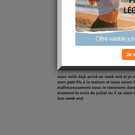
Je 
nous voilà dejà arrivé en week end et je 
mon petit fils à la maison et nous avons 
malheureusement nous le ramenons demai
vivement le mois de juillet ou il va venir
bon week end