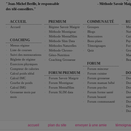
"Jean-Michel Berille, le responsable
- Méthode Savoir Maig
des télé-conseillers."
ACCUEIL
PREMIUM
COMMUNAUTÉ
RU
Accueil
Régime Savoir Maigrir
Groupes
Min
Méthode Montignac
Blogs
Nut
Méthode MentalSlim
Rencontres
Cui
COACHING
Méthode Slim Data
Bons plans
Psy
Menus régime
Méthodes Naturelles
Témoignages
For
Liste de courses
Méthode Chrono-
Quiz
Gro
Suivi des mensurations
Géno-Nutrition
Ma
Réglette de régime
Coaching Grossesse
Bea
FORUM
Exercices physiques
Compteur de calories
Forum minceur
FORUM PREMIUM
DO
Calcul poids idéal
Forum cuisine
Calcul IMC
Forum Savoir Maigrir
Forum grossesse
Dos
Courbe de poids
Forum Montignac
Forum maman bébé
Dos
Calcul IMG
Forum MentalSlim
Forum psycho
Dos
Grossesse mois par
Forum SLIM data
Forum forme santé
Dos
mois
Forum beauté
san
Forum communauté
Dos
Dos
Dos
accueil
plan du site
envoyer à une amie
témoigna