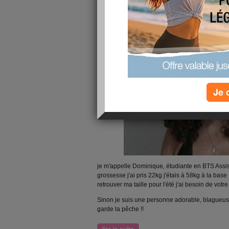
Je 
je m'appelle Dominique, étudiante en BTS Assis
grossesse j'ai pris 22kg j'étais à 58kg à la base ! 
retrouver ma taille pour l'été j'ai besoin de votre
Sinon je suis une personne adorable, blagueuse, 
garde la pêche !!