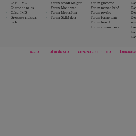
Calcul IMC
Forum Savoir Maigrir
Forum grossesse
Dos
Courbe de poids
Forum Montignac
Forum maman bébé
Dos
Calcul IMG
Forum MentalSlim
Forum psycho
Dos
Grossesse mois par
Forum SLIM data
Forum forme santé
Dos
mois
Forum beauté
san
Forum communauté
Dos
Dos
Dos
accueil
plan du site
envoyer à une amie
témoigna
Forum minceur
Forum cuisine
Commencer un régime
boissons, vins et cocktails
Alimentation équilibrée et nutrition
astuces et bons plans
Minceur
Recette cuisine
exercices physiques
recette facile
produits minceur
Recette poulet
Tags
:
ventre plat
|
maigrir des fesses
|
abdominaux
|
régime américain
|
régime mayo
|
Découvrez aussi
:
exercices abdominaux
|
recette wok
|
ANXA Partenaires
:
Recette
de cuisine |
Recette cuisine
|