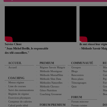
Service Client
ils ont réussi leur rég
"Jean-Michel Berille, le responsable
- Méthode Savoir Maig
des télé-conseillers."
ACCUEIL
PREMIUM
COMMUNAUTÉ
RU
Accueil
Régime Savoir Maigrir
Groupes
Min
Méthode Montignac
Blogs
Nut
Méthode MentalSlim
Rencontres
Cui
COACHING
Méthode Slim Data
Bons plans
Psy
Menus régime
Méthodes Naturelles
Témoignages
For
Liste de courses
Méthode Chrono-
Quiz
Gro
Suivi des mensurations
Géno-Nutrition
Ma
Réglette de régime
Coaching Grossesse
Bea
FORUM
Exercices physiques
Compteur de calories
Forum minceur
FORUM PREMIUM
DO
Calcul poids idéal
Forum cuisine