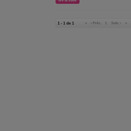
lire la suite
1 - 1 de 1
«
‹ Préc.
1
Suiv. ›
»