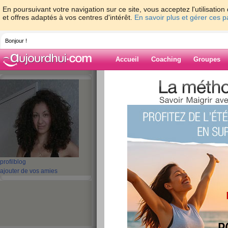
En poursuivant votre navigation sur ce site, vous acceptez l'utilisati
et offres adaptés à vos centres d'intérêt.
En savoir plus et gérer ces 
Bonjour !
Accueil
Coaching
Groupes
Accueil
>
espaces
>
dooma
Blog de dooma
aide blog
1 - 1 de 1
«
‹ Préc.
1
Suiv. ›
»
profil
blog
ajouter de vos amies
Je m’appelle domi
publié le 20/04/2011 à 09:35