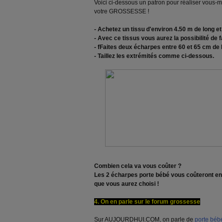
Voici ci-dessous un patron pour réaliser vous
votre GROSSESSE !
- Achetez un tissu d'environ 4.50 m de long e
- Avec ce tissus vous aurez la possibilité de
- fFaites deux écharpes entre 60 et 65 cm de
- Taillez les extrémités comme ci-dessous.
Combien cela va vous coûter ?
Les 2 écharpes porte bébé vous coûteront env
que vous aurez choisi !
4. On en parle sur le forum grossesse
Sur AUJOURDHUI.COM, on parle de
porte béb