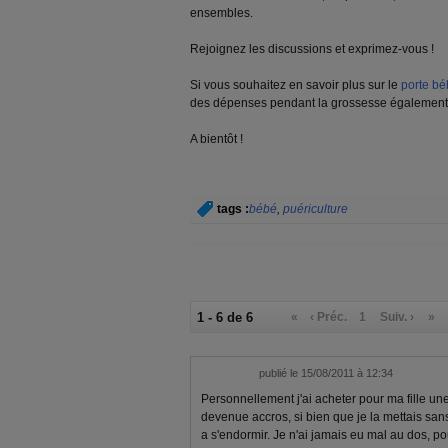
ensembles.
Rejoignez les discussions et exprimez-vous !
Si vous souhaitez en savoir plus sur le
porte b
des dépenses pendant la grossesse également
A bientôt !
tags :
bébé
,
puériculture
1 - 6 de 6
«
‹ Préc.
1
Suiv. ›
»
publié le 15/08/2011 à 12:34
Personnellement j'ai acheter pour ma fille un
devenue accros, si bien que je la mettais san
a s'endormir. Je n'ai jamais eu mal au dos, pou