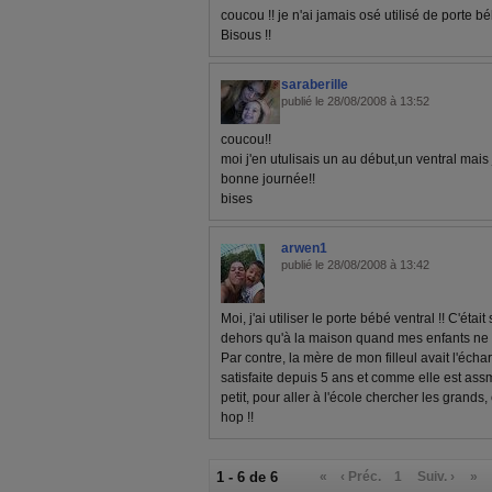
coucou !! je n'ai jamais osé utilisé de porte b
Bisous !!
saraberille
publié le 28/08/2008 à 13:52
coucou!!
moi j'en utulisais un au début,un ventral mais
bonne journée!!
bises
arwen1
publié le 28/08/2008 à 13:42
Moi, j'ai utiliser le porte bébé ventral !! C'étai
dehors qu'à la maison quand mes enfants ne 
Par contre, la mère de mon filleul avait l'écha
satisfaite depuis 5 ans et comme elle est assm
petit, pour aller à l'école chercher les grands, 
hop !!
1 - 6 de 6
«
‹ Préc.
1
Suiv. ›
»