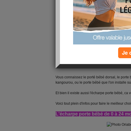
Et bien, je vous propose de vous parler du
port
Le porte bébé permet de porter votre enfant lo
vos courses au supermarché, faites votre shopp
Et vous, les futures mamans que pensez-vous
votre bout'chou ?
1. Les différents porte bébé
Je 
Et oui, dans les magasins de puériculture, spéc
tout un choix de porte-bébé...
Vous connaissez le porté bébé dorsal, le porte 
kangourou, ou le porte bébé que l'on installe s
Et bien il existe aussi l'écharpe porte bébé, ca
Voici tout plein d'infos pour faire le meilleur ch
L'écharpe porte bébé de 0 à 24 m