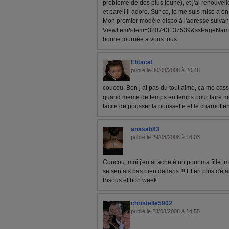
probleme de dos plus jeune), et j'ai renouvell
et pareil il adore. Sur ce, je me suis mise à en
Mon premier modèle dispo à l'adresse suivante
ViewItem&item=320743137539&ssPageNam
bonne journée a vous tous
Elitacat
publié le 30/08/2008 à 20:48
coucou. Ben j ai pas du tout aimé, ça me cass
quand meme de temps en temps pour faire mes
facile de pousser la poussette et le charriot 
anasab83
publié le 29/08/2008 à 16:03
Coucou, moi j'en ai acheté un pour ma fille, mais
se sentais pas bien dedans !!! Et en plus c'était
Bisous et bon week
christelle5902
publié le 28/08/2008 à 14:55