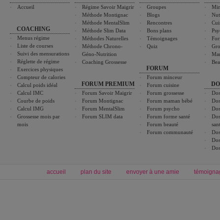
Accueil
Régime Savoir Maigrir
Groupes
Min
Méthode Montignac
Blogs
Nut
Méthode MentalSlim
Rencontres
Cui
COACHING
Méthode Slim Data
Bons plans
Psy
Menus régime
Méthodes Naturelles
Témoignages
For
Liste de courses
Méthode Chrono-
Quiz
Gro
Suivi des mensurations
Géno-Nutrition
Ma
Réglette de régime
Coaching Grossesse
Bea
FORUM
Exercices physiques
Compteur de calories
Forum minceur
FORUM PREMIUM
DO
Calcul poids idéal
Forum cuisine
Calcul IMC
Forum Savoir Maigrir
Forum grossesse
Dos
Courbe de poids
Forum Montignac
Forum maman bébé
Dos
Calcul IMG
Forum MentalSlim
Forum psycho
Dos
Grossesse mois par
Forum SLIM data
Forum forme santé
Dos
mois
Forum beauté
san
Forum communauté
Dos
Dos
Dos
accueil
plan du site
envoyer à une amie
témoigna
Forum minceur
Forum cuisine
Commencer un régime
boissons, vins et cocktails
Alimentation équilibrée et nutrition
astuces et bons plans