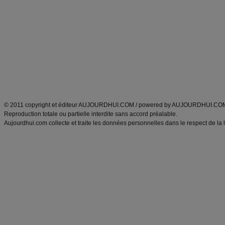
Minceur
Recette cuisine
exercices physiques
recette facile
produits minceur
Recette poulet
Tags
:
ventre plat
|
maigrir des fesses
|
abdominaux
|
régime américain
|
régime mayo
|
Découvrez aussi
:
exercices abdominaux
|
recette wok
|
ANXA Partenaires
:
Recette
de cuisine |
Recette cuisine
|
© 2011 copyright et éditeur AUJOURDHUI.COM / powered by AUJOURDHUI.CO
Reproduction totale ou partielle interdite sans accord préalable.
Aujourdhui.com collecte et traite les données personnelles dans le respect de la 