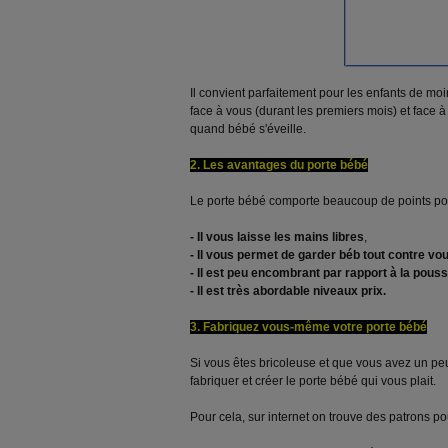
Il convient parfaitement pour les enfants de moi
face à vous (durant les premiers mois) et face à
quand bébé s'éveille.
2. Les avantages du porte bébé
Le porte bébé comporte beaucoup de points posi
- Il vous laisse les mains libres
,
- Il vous permet de garder béb tout contre vou
- Il est peu encombrant par rapport à la pouss
- Il est très abordable niveaux prix.
3. Fabriquez vous-même votre porte bébé
Si vous êtes bricoleuse et que vous avez un peu
fabriquer et créer le porte bébé qui vous plait.
Pour cela, sur internet on trouve des patrons 