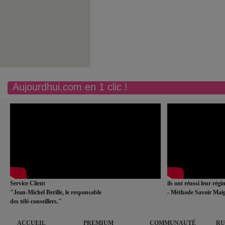
Aujourdhui.com en 1 clic !
Service Client
ils ont réussi leur rég
"Jean-Michel Berille, le responsable
- Méthode Savoir Maig
des télé-conseillers."
ACCUEIL
PREMIUM
COMMUNAUTÉ
RU