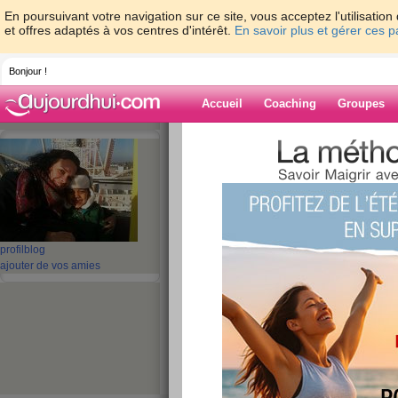
En poursuivant votre navigation sur ce site, vous acceptez l'utilisati
et offres adaptés à vos centres d'intérêt.
En savoir plus et gérer ces 
Bonjour !
Accueil
Coaching
Groupes
Accueil
>
espaces
>
dominiquerivron
> Le
porte bébé ?
Blog de dominiq
aide blog
profil
blog
Le porte bébé : Ut
ajouter de vos amies
porte bébé ?
publié le 28/08/2008 à 13:15
Bonjour les futures mamans d'AUJOURDHUI.
Comment allez-vous aujourd'hui ?