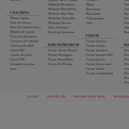
Méthode Montignac
Blogs
Nut
Méthode MentalSlim
Rencontres
Cui
COACHING
Méthode Slim Data
Bons plans
Psy
Menus régime
Méthodes Naturelles
Témoignages
For
Liste de courses
Méthode Chrono-
Quiz
Gro
Suivi des mensurations
Géno-Nutrition
Ma
Réglette de régime
Coaching Grossesse
Bea
FORUM
Exercices physiques
Compteur de calories
Forum minceur
FORUM PREMIUM
DO
Calcul poids idéal
Forum cuisine
Calcul IMC
Forum Savoir Maigrir
Forum grossesse
Dos
Courbe de poids
Forum Montignac
Forum maman bébé
Dos
Calcul IMG
Forum MentalSlim
Forum psycho
Dos
Grossesse mois par
Forum SLIM data
Forum forme santé
Dos
mois
Forum beauté
san
Forum communauté
Dos
Dos
Dos
accueil
plan du site
envoyer à une amie
témoigna
Forum minceur
Forum cuisine
Commencer un régime
boissons, vins et cocktails
Alimentation équilibrée et nutrition
astuces et bons plans