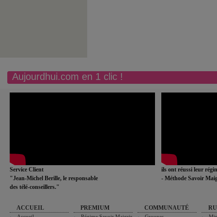
Aujourdhui.com en 1 clic !
Service Client
ils ont réussi leur rég
"Jean-Michel Berille, le responsable
- Méthode Savoir Maig
des télé-conseillers."
ACCUEIL
PREMIUM
COMMUNAUTÉ
RU
Accueil
Régime Savoir Maigrir
Groupes
Min