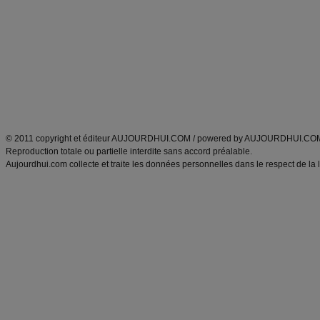
Minceur
Recette cuisine
exercices physiques
recette facile
produits minceur
Recette poulet
Tags
:
ventre plat
|
maigrir des fesses
|
abdominaux
|
régime américain
|
régime mayo
|
Découvrez aussi
:
exercices abdominaux
|
recette wok
|
ANXA Partenaires
:
Recette
de cuisine |
Recette cuisine
|
© 2011 copyright et éditeur AUJOURDHUI.COM / powered by AUJOURDHUI.CO
Reproduction totale ou partielle interdite sans accord préalable.
Aujourdhui.com collecte et traite les données personnelles dans le respect de la 