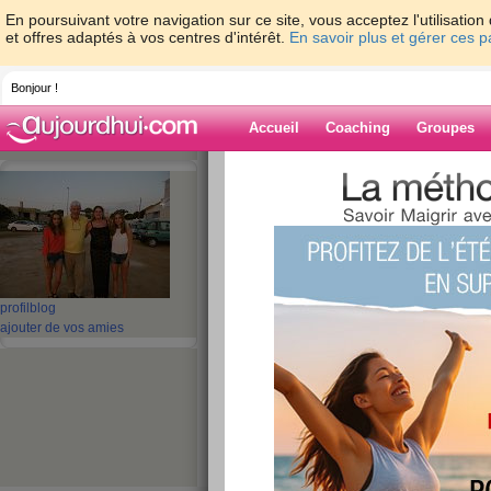
En poursuivant votre navigation sur ce site, vous acceptez l'utilisati
et offres adaptés à vos centres d'intérêt.
En savoir plus et gérer ces 
Bonjour !
Accueil
Coaching
Groupes
Accueil
>
espaces
>
djinn
> 1er MAI
Blog de djinn
aide blog
1er MAI
profil
blog
ajouter de vos amies
publié le 30/04/2016 à 19:16
Pour toutes les amies qui passez 
ces
: