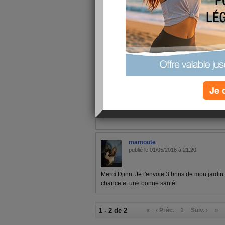
1 - 2 de 2
«
‹ Préc.
1
Suiv. ›
»
pithoune
Je 
publié le 05/05/2016 à 14:42
merci djinn
mamoute
publié le 01/05/2016 à 21:20
Merci Djinn. Je t'envoie 3 brins de mon jardin 
chance et une bonne santé
1 - 2 de 2
«
‹ Préc.
1
Suiv. ›
»