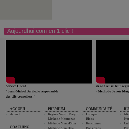
Aujourdhui.com en 1 clic !
Service Client
ils ont réussi leur rég
"Jean-Michel Berille, le responsable
- Méthode Savoir Maig
des télé-conseillers."
ACCUEIL
PREMIUM
COMMUNAUTÉ
RU
Accueil
Régime Savoir Maigrir
Groupes
Min
Méthode Montignac
Blogs
Nut
Méthode MentalSlim
Rencontres
Cui
COACHING
Méthode Slim Data
Bons plans
Psy