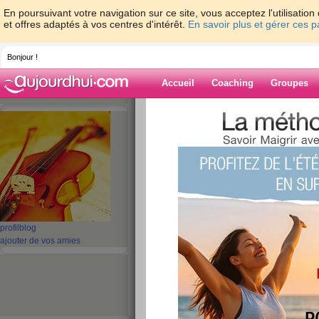
En poursuivant votre navigation sur ce site, vous acceptez l'utilisati
et offres adaptés à vos centres d'intérêt.
En savoir plus et gérer ces 
Bonjour !
Accueil
Coaching
Groupes
Accueil
>
espaces
>
didou241
Blog de didou2
aide blog
1 - 2 de 2
«
‹ Préc.
1
Suiv. ›
»
profil
blog
ajouter de vos amies
Test: Quelle mama
publié le 25/02/2010 à 23:23
lire la suite