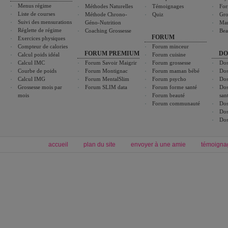
Menus régime
Méthodes Naturelles
Témoignages
For
Liste de courses
Méthode Chrono-
Quiz
Gro
Suivi des mensurations
Géno-Nutrition
Ma
Réglette de régime
Coaching Grossesse
Bea
FORUM
Exercices physiques
Compteur de calories
Forum minceur
FORUM PREMIUM
DO
Calcul poids idéal
Forum cuisine
Calcul IMC
Forum Savoir Maigrir
Forum grossesse
Dos
Courbe de poids
Forum Montignac
Forum maman bébé
Dos
Calcul IMG
Forum MentalSlim
Forum psycho
Dos
Grossesse mois par
Forum SLIM data
Forum forme santé
Dos
mois
Forum beauté
san
Forum communauté
Dos
Dos
Dos
accueil
plan du site
envoyer à une amie
témoigna
Forum minceur
Forum cuisine
Commencer un régime
boissons, vins et cocktails
Alimentation équilibrée et nutrition
astuces et bons plans
Minceur
Recette cuisine
exercices physiques
recette facile