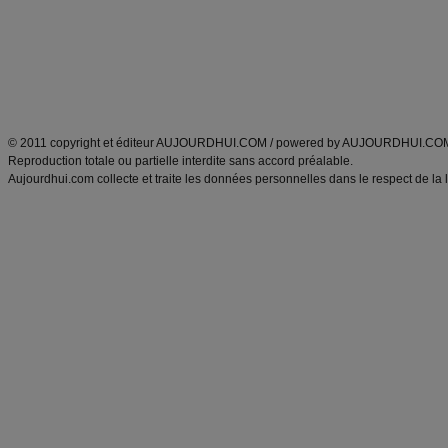
produits minceur
Recette poulet
Tags
:
ventre plat
|
maigrir des fesses
|
abdominaux
|
régime américain
|
régime mayo
|
Découvrez aussi
:
exercices abdominaux
|
recette wok
|
ANXA Partenaires
:
Recette
de cuisine |
Recette cuisine
|
© 2011 copyright et éditeur AUJOURDHUI.COM / powered by AUJOURDHUI.CO
Reproduction totale ou partielle interdite sans accord préalable.
Aujourdhui.com collecte et traite les données personnelles dans le respect de la 