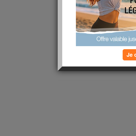
Je m’appelle Natha
publié le 19/11/2009 à 16:28
Je m’appelle...
lire la suite
Je 
1 - 2 de 2
«
‹ Préc.
1
Suiv. ›
»