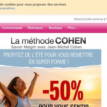
on de cookies pour vous proposer des services
paramètres.
M'inscrire
|
Me connecter
|
?
Communauté
Rubriques
Boutique
Plus...
LAN DU MOIS DE MAI 2010
 MOIS DE MAI
ARCHIVES