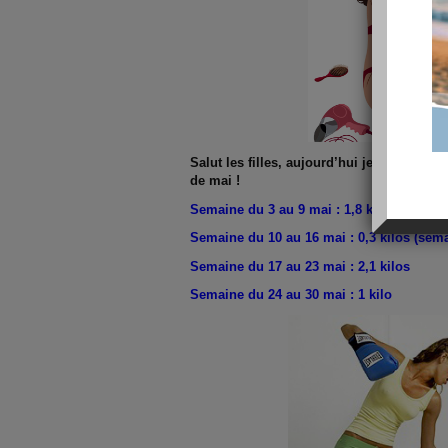
Salut les filles, aujourd’hui je fais mon 
de mai !
Semaine du 3 au 9 mai : 1,8 kilos
Semaine du 10 au 16 mai : 0,3 kilos (sema
Semaine du 17 au 23 mai : 2,1 kilos
Semaine du 24 au 30 mai : 1 kilo