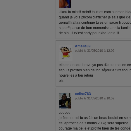
kikou la miss!! mdrr!! tout tes com sur mon blog
quand je vois 20com d'afficher je sais que c'est
génial!! rallaa continue tu es un sacré ti bou
super!! passe de bon moments dans ta famille
de bibi !!! cx'est party pour kho-lanta!!!!
Amelie89
publié le 31/05/2010 à 12:09
et bein encore bravo ya pas d'autre mot en ce
et puis profites bien de ton séjour a Strasb
nouvelles a ton retour
biz
celine763
publié le 31/05/2010 à 10:59
coucou
je fiere de toi tu as fait un beau boulot en se
et l aprroche de s moins 20 kg sera superbe
courage ma belle et profite bien de tes congé