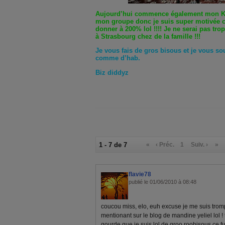
Aujourd’hui commence également mon K
mon groupe donc je suis super motivée 
donner à 200% lol !!!! Je ne serai pas trop
à Strasbourg chez de la famille !!!
Je vous fais de gros bisous et je vous s
comme d’hab.
Biz diddyz
1 - 7 de 7
«
‹ Préc.
1
Suiv. ›
»
flavie78
publié le 01/06/2010 à 08:48
coucou miss, elo, euh excuse je me suis tro
mentionant sur le blog de mandine yeliel lol ! 
gourde que je suis lol de groo roobisous ce f