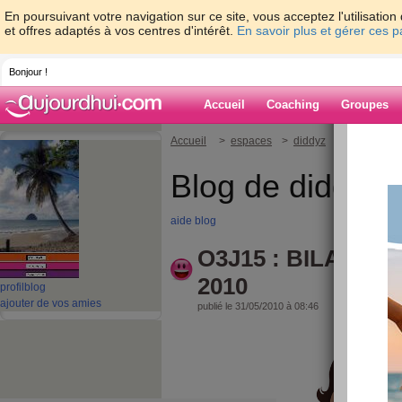
En poursuivant votre navigation sur ce site, vous acceptez l'utilisati
et offres adaptés à vos centres d'intérêt.
En savoir plus et gérer ces 
Bonjour !
Accueil
Coaching
Groupes
Accueil
>
espaces
>
diddyz
> O3J15 : BI
Blog de diddyz
aide blog
O3J15 : BILAN DU
2010
profil
blog
ajouter de vos amies
publié le 31/05/2010 à 08:46