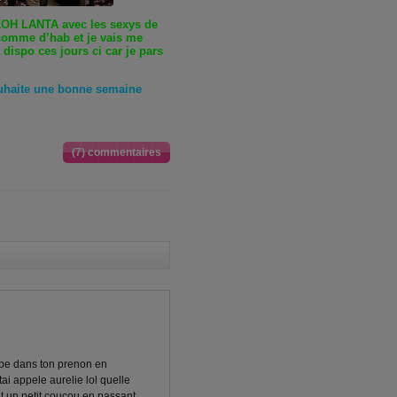
OH LANTA avec les sexys de
comme d’hab et je vais me
 dispo ces jours ci car je pars
ouhaite une bonne semaine
(7) commentaires
mpe dans ton prenon en
tai appele aurelie lol quelle
ut un petit coucou en passant