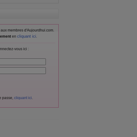
vés aux membres d'Aujourdhui.com.
cliquant ici
itement
en
.
nnectez-vous ici :
de passe,
cliquant ici
.