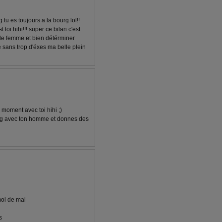
 tu es toujours a la bourg lol!!
 toi hihi!!! super ce bilan c'est
t de femme et bien détérminer
 sans trop d'éxes ma belle plein
 moment avec toi hihi ;)
ourg avec ton homme et donnes des
 moi de mai
s