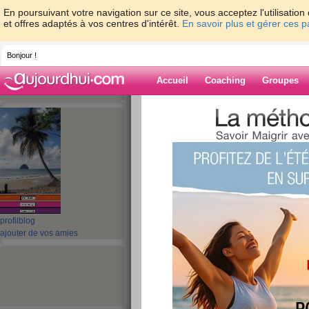
En poursuivant votre navigation sur ce site, vous acceptez l'utilisati
et offres adaptés à vos centres d'intérêt.
En savoir plus et gérer ces 
Bonjour !
Accueil
Coaching
Groupes
Accueil
>
espaces
>
diddyz
> O3J23 : All
TOTALLLEEEEEEEEEEE ! Planning futur
Blog de diddyz
aide blog
O3J23 : Allez moti
profil
blog
TOTALLLEEEEEEE
ajouter de vos amies
Planning futur
publié le 08/06/2010 à 11:46
Salut les filles, je suis totalement mo