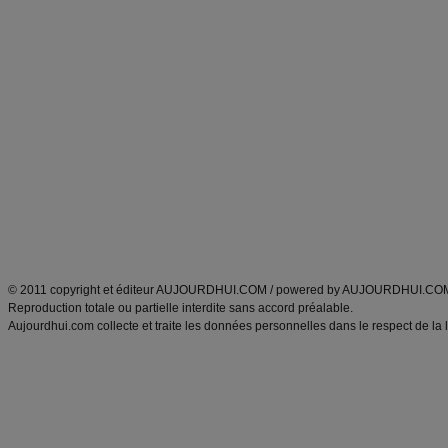
Forum minceur
Forum cuisine
Commencer un régime
boissons, vins et cocktails
Alimentation équilibrée et nutrition
astuces et bons plans
Minceur
Recette cuisine
exercices physiques
recette facile
produits minceur
Recette poulet
Tags
:
ventre plat
|
maigrir des fesses
|
abdominaux
|
régime américain
|
régime mayo
|
Découvrez aussi
:
exercices abdominaux
|
recette wok
|
ANXA Partenaires
:
Recette
de cuisine |
Recette cuisine
|
© 2011 copyright et éditeur AUJOURDHUI.COM / powered by AUJOURDHUI.CO
Reproduction totale ou partielle interdite sans accord préalable.
Aujourdhui.com collecte et traite les données personnelles dans le respect de la 