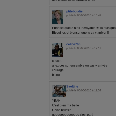
ptiteboudie
publié le 08/06/2010 à 13:47
Punaise quelle niak incroyable !!! Tu suis qu
Bisouilles et biensur que tu va y arriver !!
celine763
publié le 08/06/2010 à 12:11
coucou
allez ces sur ensemble on vas y arrivée
courage
bisou
Sveltine
publié le 08/06/2010 à 11:54
YEAH
C'est bien ma belle
tu vas reussir
goooooooooooooo c'est parti