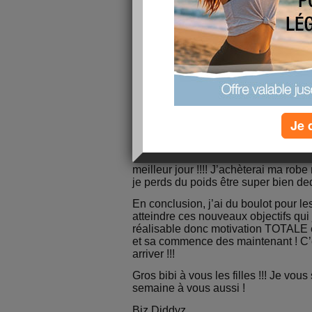
un petit planning dans le temps de ma
que je vise !!!
Du 7 juin au 20 juin :
objectif 3 c’es
kilos doit être réalisé ! Donc motivat
semaines à venir pour atteindre cet ob
Du 21 juin au 31 juillet
: soit quasi
réalisation de l’objectif 4 c’est-à-dire
balance !!!!!!!!!!! Super important
Je 
Pour le 4 septembre :
réalisation de
pense pour être bien, de me situer ver
un mariage et je veux être au top p
meilleur jour !!!! J’achèterai ma robe
je perds du poids être super bien dedan
En conclusion, j’ai du boulot pour l
atteindre ces nouveaux objectifs qui
réalisable donc motivation TOTALE e
et sa commence des maintenant ! C’es
arriver !!!
Gros bibi à vous les filles !!! Je vo
semaine à vous aussi !
Biz Diddyz