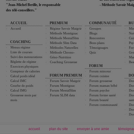
"Jean-Michel Berille, le responsable
- Méthode Savoir Maig
des télé-conseillers."
ACCUEIL
PREMIUM
COMMUNAUTÉ
RU
Accueil
Régime Savoir Maigrir
Groupes
Min
Méthode Montignac
Blogs
Nut
Méthode MentalSlim
Rencontres
Cui
COACHING
Méthode Slim Data
Bons plans
Psy
Menus régime
Méthodes Naturelles
Témoignages
For
Liste de courses
Méthode Chrono-
Quiz
Gro
Suivi des mensurations
Géno-Nutrition
Ma
Réglette de régime
Coaching Grossesse
Bea
FORUM
Exercices physiques
Compteur de calories
Forum minceur
FORUM PREMIUM
DO
Calcul poids idéal
Forum cuisine
Calcul IMC
Forum Savoir Maigrir
Forum grossesse
Dos
Courbe de poids
Forum Montignac
Forum maman bébé
Dos
Calcul IMG
Forum MentalSlim
Forum psycho
Dos
Grossesse mois par
Forum SLIM data
Forum forme santé
Dos
mois
Forum beauté
san
Forum communauté
Dos
Dos
Dos
accueil
plan du site
envoyer à une amie
témoigna