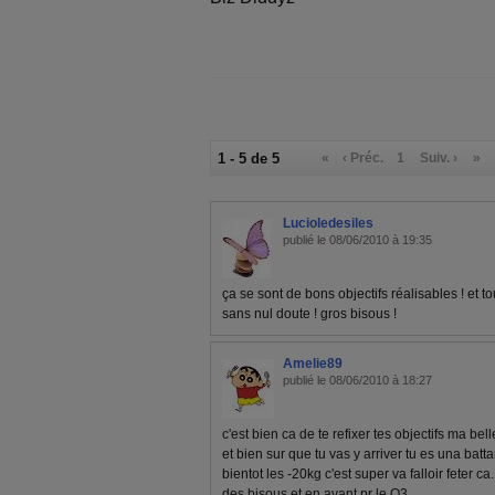
1 - 5 de 5
«
‹ Préc.
1
Suiv. ›
»
Lucioledesiles
publié le 08/06/2010 à 19:35
ça se sont de bons objectifs réalisables ! et to
sans nul doute ! gros bisous !
Amelie89
publié le 08/06/2010 à 18:27
c'est bien ca de te refixer tes objectifs ma bell
et bien sur que tu vas y arriver tu es una batt
bientot les -20kg c'est super va falloir feter 
des bisous et en avant pr le O3