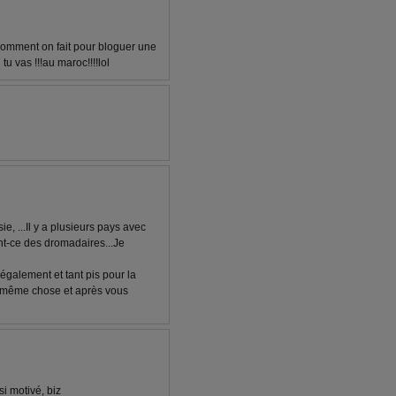
pas comment on fait pour bloguer une
 tu vas !!!au maroc!!!!lol
ie, ...Il y a plusieurs pays avec
nt-ce des dromadaires...Je
également et tant pis pour la
a même chose et après vous
si motivé, biz