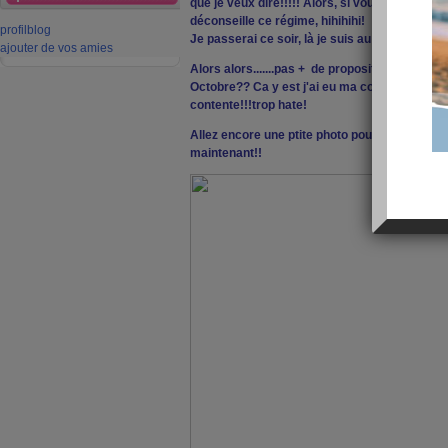
que je veux dire!!!!! Alors, si vous etes en p
déconseille ce régime, hihihihi!
profil
blog
Je passerai ce soir, là je suis au boulot.
ajouter de vos amies
Alors alors.......pas + de propositions sur m
Octobre?? Ca y est j'ai eu ma confirmation de
contente!!!trop hate!
Allez encore une ptite photo pour vous mettre s
maintenant!!