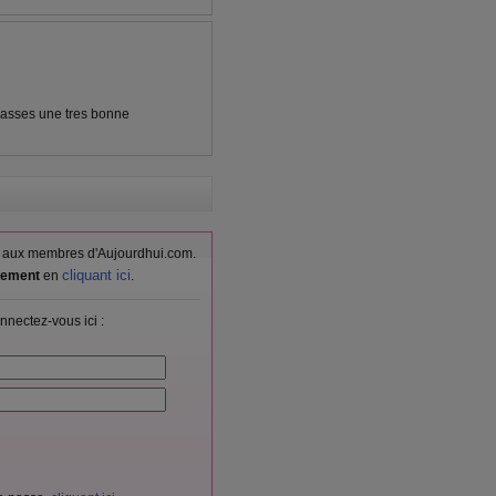
passes une tres bonne
vés aux membres d'Aujourdhui.com.
cliquant ici
itement
en
.
nnectez-vous ici :