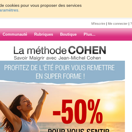
on de cookies pour vous proposer des services
paramètres.
M'inscrire
|
Me connecter
|
?
Communauté
Rubriques
Boutique
Plus...
e IG jour 1
etika
bien! Les repas me conviennent,
.j'ai commencé pour avoir un avant
ARCHIVES
ce que je remarque, c'est juste que
igestion facile si vous voyez ce