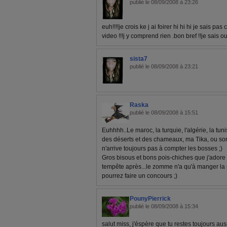
publié le 08/09/2008 à 23:26
euh!!!!je crois ke j ai foirer hi hi hi je sais 
video !!!j y comprend rien .bon bref !!je sais ou
sista7
publié le 08/09/2008 à 23:21
Raska
publié le 08/09/2008 à 15:51
Euhhhh..Le maroc, la turquie, l'algérie, la tunis
des déserts et des chameaux, ma Tika, ou so
n'arrive toujours pas à compter les bosses ;)
Gros bisous et bons pois-chiches que j'adore 
tempête après...le zomme n'a qu'à manger l
pourrez faire un concours ;)
PounyPierrick
publié le 08/09/2008 à 15:34
salut miss, j'éspère que tu restes toujours aus