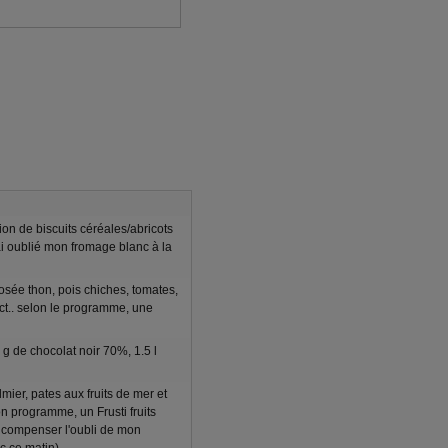
tion de biscuits céréales/abricots
j'ai oublié mon fromage blanc à la
sée thon, pois chiches, tomates,
t.. selon le programme, une
g de chocolat noir 70%, 1.5 l
mier, pates aux fruits de mer et
n programme, un Frusti fruits
 compenser l'oubli de mon