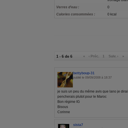
fromage blan
Verres d'eau :
0
Calories consommées :
0 kcal
1 - 6 de 6
«
‹ Préc.
1
Suiv. ›
»
bettyboup-31
publié le 09/09/2008 à 18:37
je suis un peu du même avis que lano je dirai
pencherais plutot pour le Maroc
Bon régime IG
Bisous
Corinne
sista7