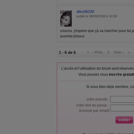
dieu36220
publié le 08/09/2008 à 14:58
coucou ,j'espere que çà va marcher pour toi,
journée,bisous
1 - 6 de 6
«
‹ Préc.
1
Suiv. ›
»
L’accès et l’utilisation du forum sont réser
Vous pouvez vous
inscrire gratu
Si vous êtes déjà membre, co
votre pseudo :
votre mot de passe :
(envoyé par email)