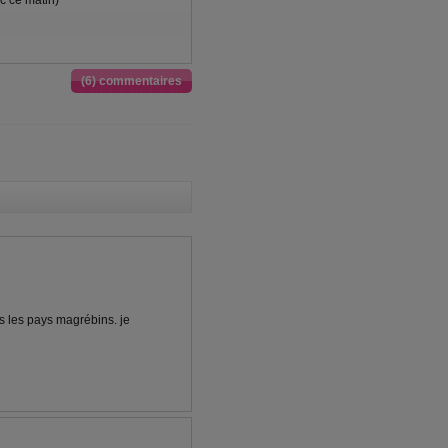
c ce matin)
(6) commentaires
s les pays magrébins. je