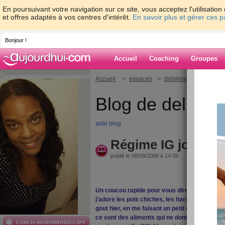
En poursuivant votre navigation sur ce site, vous acceptez l'utilisati
et offres adaptés à vos centres d'intérêt.
En savoir plus et gérer ces 
Bonjour !
Accueil
Coaching
Groupes
Accueil
>
espaces
>
delphinetika
> Régim
Blog de delphin
aide blog
Régime IG jour 1
publié le 08/09/2008 à 14:08
Un coucou rapide pour vous dire que tout va 
j'adore les pois chiches, les haricots ect.....
gout hier, en me faisant un petit chili light....
ce sont des aliments qui ne donnent pas une d