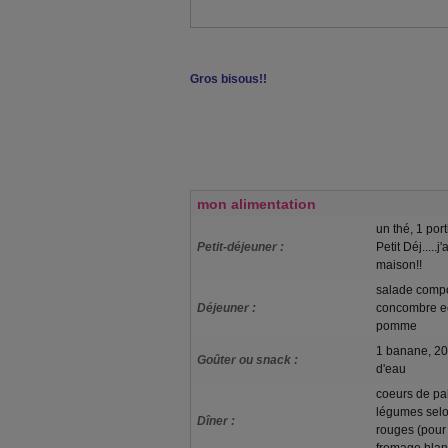
Gros bisous!!
mon alimentation
un thé, 1 por
Petit-déjeuner :
Petit Déj.....
maison!!
salade compo
Déjeuner :
concombre ec
pomme
1 banane, 20 
Goûter ou snack :
d'eau
coeurs de pal
légumes selo
Dîner :
rouges (pour