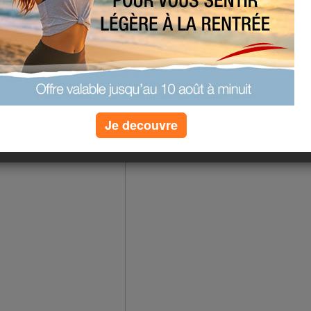
hase de séduction, je vous
a destination de vacances en
 paiement!! Je suis trop
ur la voie, trop facile
Je decouvre