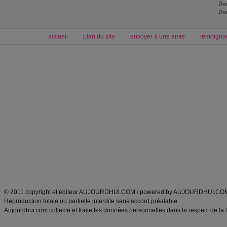
Dos
Dos
accueil
plan du site
envoyer à une amie
témoigna
Forum minceur
Forum cuisine
Commencer un régime
boissons, vins et cocktails
Alimentation équilibrée et nutrition
astuces et bons plans
Minceur
Recette cuisine
exercices physiques
recette facile
produits minceur
Recette poulet
Tags
:
ventre plat
|
maigrir des fesses
|
abdominaux
|
régime américain
|
régime mayo
|
Découvrez aussi
:
exercices abdominaux
|
recette wok
|
ANXA Partenaires
:
Recette
de cuisine |
Recette cuisine
|
© 2011 copyright et éditeur AUJOURDHUI.COM / powered by AUJOURDHUI.CO
Reproduction totale ou partielle interdite sans accord préalable.
Aujourdhui.com collecte et traite les données personnelles dans le respect de la 