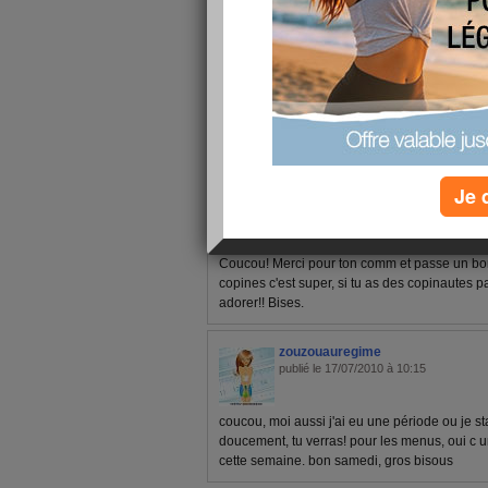
1 - 3 de 3
«
‹ Préc.
1
Suiv. ›
»
Je 
delphinetika
publié le 18/07/2010 à 11:01
Coucou! Merci pour ton comm et passe un bo
copines c'est super, si tu as des copinautes p
adorer!! Bises.
zouzouauregime
publié le 17/07/2010 à 10:15
coucou, moi aussi j'ai eu une période ou je s
doucement, tu verras! pour les menus, oui c 
cette semaine. bon samedi, gros bisous