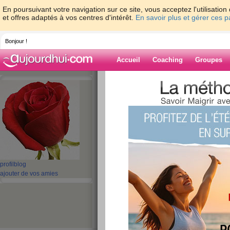
En poursuivant votre navigation sur ce site, vous acceptez l'utilisati
et offres adaptés à vos centres d'intérêt.
En savoir plus et gérer ces 
Bonjour !
Accueil
Coaching
Groupes
Accueil
>
espaces
>
dedel0103
> Mme bal
Blog de dedel0
aide blog
Mme balance....
publié le 17/07/2010 à 08:57
profil
blog
ajouter de vos amies
cette semaine encore Mme bala
poids. Ca fait 15 jours que je ne
toujours à 59.600 kg. j'espère b
prochaine il y aura une perte.