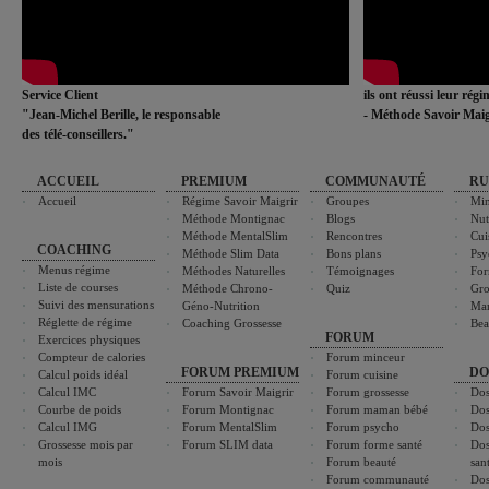
Service Client
ils ont réussi leur rég
"Jean-Michel Berille, le responsable
- Méthode Savoir Maig
des télé-conseillers."
ACCUEIL
PREMIUM
COMMUNAUTÉ
RU
Accueil
Régime Savoir Maigrir
Groupes
Min
Méthode Montignac
Blogs
Nut
Méthode MentalSlim
Rencontres
Cui
COACHING
Méthode Slim Data
Bons plans
Psy
Menus régime
Méthodes Naturelles
Témoignages
For
Liste de courses
Méthode Chrono-
Quiz
Gro
Suivi des mensurations
Géno-Nutrition
Ma
Réglette de régime
Coaching Grossesse
Bea
FORUM
Exercices physiques
Compteur de calories
Forum minceur
FORUM PREMIUM
DO
Calcul poids idéal
Forum cuisine
Calcul IMC
Forum Savoir Maigrir
Forum grossesse
Dos
Courbe de poids
Forum Montignac
Forum maman bébé
Dos
Calcul IMG
Forum MentalSlim
Forum psycho
Dos
Grossesse mois par
Forum SLIM data
Forum forme santé
Dos
mois
Forum beauté
san
Forum communauté
Dos