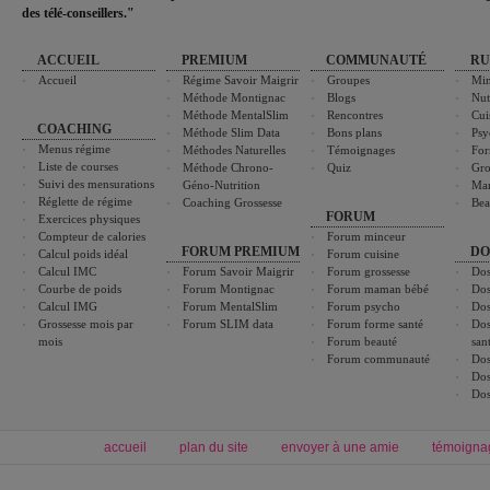
des télé-conseillers."
ACCUEIL
PREMIUM
COMMUNAUTÉ
RU
Accueil
Régime Savoir Maigrir
Groupes
Min
Méthode Montignac
Blogs
Nut
Méthode MentalSlim
Rencontres
Cui
COACHING
Méthode Slim Data
Bons plans
Psy
Menus régime
Méthodes Naturelles
Témoignages
For
Liste de courses
Méthode Chrono-
Quiz
Gro
Suivi des mensurations
Géno-Nutrition
Ma
Réglette de régime
Coaching Grossesse
Bea
FORUM
Exercices physiques
Compteur de calories
Forum minceur
FORUM PREMIUM
DO
Calcul poids idéal
Forum cuisine
Calcul IMC
Forum Savoir Maigrir
Forum grossesse
Dos
Courbe de poids
Forum Montignac
Forum maman bébé
Dos
Calcul IMG
Forum MentalSlim
Forum psycho
Dos
Grossesse mois par
Forum SLIM data
Forum forme santé
Dos
mois
Forum beauté
san
Forum communauté
Dos
Dos
Dos
accueil
plan du site
envoyer à une amie
témoigna