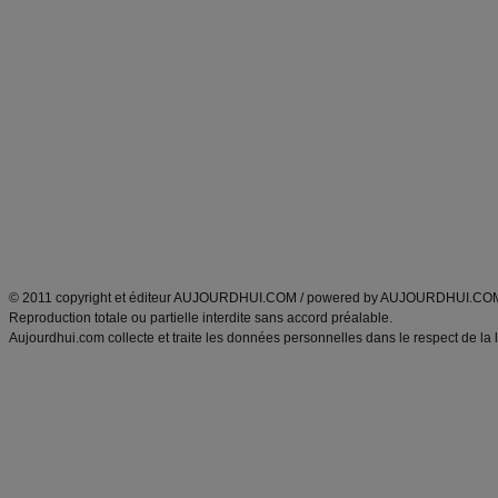
Forum minceur
Forum cuisine
Commencer un régime
boissons, vins et cocktails
Alimentation équilibrée et nutrition
astuces et bons plans
Minceur
Recette cuisine
exercices physiques
recette facile
produits minceur
Recette poulet
Tags
:
ventre plat
|
maigrir des fesses
|
abdominaux
|
régime américain
|
régime mayo
|
Découvrez aussi
:
exercices abdominaux
|
recette wok
|
ANXA Partenaires
:
Recette
de cuisine |
Recette cuisine
|
© 2011 copyright et éditeur AUJOURDHUI.COM / powered by AUJOURDHUI.CO
Reproduction totale ou partielle interdite sans accord préalable.
Aujourdhui.com collecte et traite les données personnelles dans le respect de la 