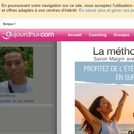
En poursuivant votre navigation sur ce site, vous acceptez l'utilisati
et offres adaptés à vos centres d'intérêt.
En savoir plus et gérer ces 
Bonjour !
Accueil
Coaching
Groupes
Accueil
>
espaces
>
davypajavant
Blog de davypaj
aide blog
1 - 10 de 42
«
‹ Préc.
1
2
3
4
5
profil
blog
ajouter de vos amies
Je viens juste de m
minutes sur aujou
vous ?
publié le 15/07/2011 à 08:55