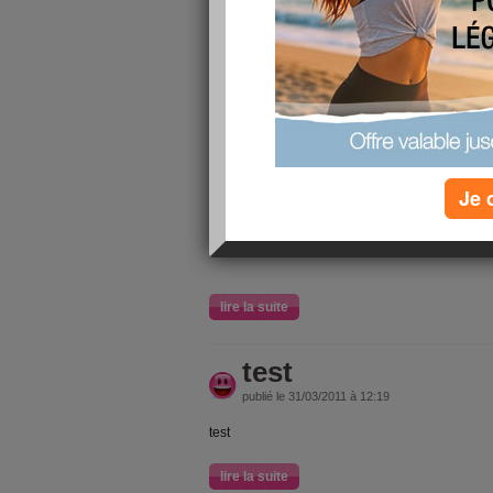
Je viens j
relaxer 2 
aujourdhu
vous ?
Je 
lire la suite
test
publié le 31/03/2011 à 12:19
test
lire la suite