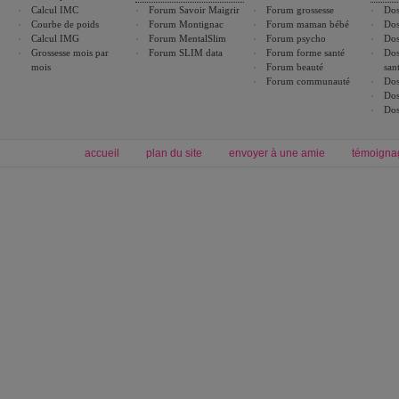
Calcul IMC
Forum Savoir Maigrir
Forum grossesse
Dos
Courbe de poids
Forum Montignac
Forum maman bébé
Dos
Calcul IMG
Forum MentalSlim
Forum psycho
Dos
Grossesse mois par
Forum SLIM data
Forum forme santé
Dos
mois
Forum beauté
san
Forum communauté
Dos
Dos
Dos
accueil
plan du site
envoyer à une amie
témoigna
Forum minceur
Forum cuisine
Commencer un régime
boissons, vins et cocktails
Alimentation équilibrée et nutrition
astuces et bons plans
Minceur
Recette cuisine
exercices physiques
recette facile
produits minceur
Recette poulet
Tags
:
ventre plat
|
maigrir des fesses
|
abdominaux
|
régime américain
|
régime mayo
|
Découvrez aussi
:
exercices abdominaux
|
recette wok
|