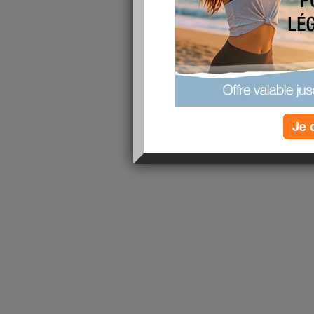
lire la suite
1 - 1 de 1
«
‹ Préc.
1
Suiv. ›
»
Je 