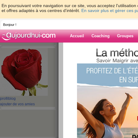
En poursuivant votre navigation sur ce site, vous acceptez l'utilisati
et offres adaptés à vos centres d'intérêt.
En savoir plus et gérer ces 
Bonjour !
Accueil
Coaching
Groupes
Accueil
>
espaces
>
dany61
Blog de dany61
aide blog
1 - 1 de 1
«
‹ Préc.
1
Suiv. ›
»
profil
blog
ajouter de vos amies
Je m’appelle danie
publié le 10/02/2011 à 14:54
bonjour tout le monde