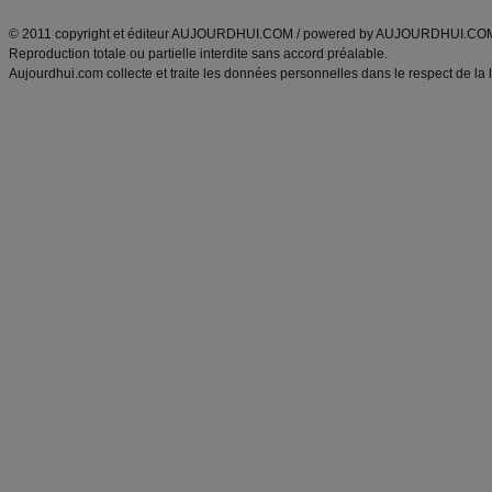
ANXA Partenaires
:
Recette
de cuisine |
Recette cuisine
|
© 2011 copyright et éditeur AUJOURDHUI.COM / powered by AUJOURDHUI.CO
Reproduction totale ou partielle interdite sans accord préalable.
Aujourdhui.com collecte et traite les données personnelles dans le respect de la 