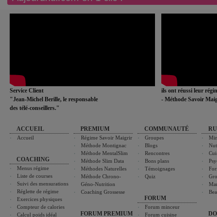
Service Client
ils ont réussi leur rég
"Jean-Michel Berille, le responsable
- Méthode Savoir Maig
des télé-conseillers."
ACCUEIL
PREMIUM
COMMUNAUTÉ
RU
Accueil
Régime Savoir Maigrir
Groupes
Min
Méthode Montignac
Blogs
Nut
Méthode MentalSlim
Rencontres
Cui
COACHING
Méthode Slim Data
Bons plans
Psy
Menus régime
Méthodes Naturelles
Témoignages
For
Liste de courses
Méthode Chrono-
Quiz
Gro
Suivi des mensurations
Géno-Nutrition
Ma
Réglette de régime
Coaching Grossesse
Bea
FORUM
Exercices physiques
Compteur de calories
Forum minceur
FORUM PREMIUM
DO
Calcul poids idéal
Forum cuisine