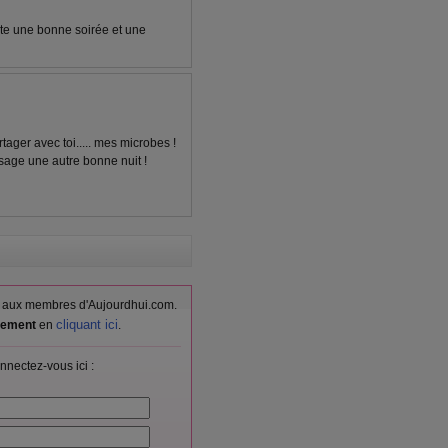
aite une bonne soirée et une
tager avec toi..... mes microbes !
sage une autre bonne nuit !
vés aux membres d'Aujourdhui.com.
cliquant ici
itement
en
.
nnectez-vous ici :