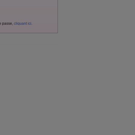
de passe,
cliquant ici
.