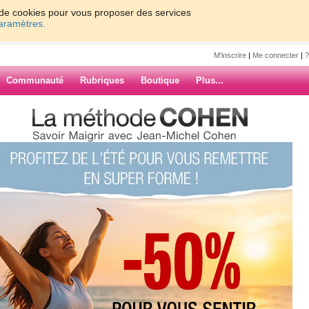
on de cookies pour vous proposer des services
paramètres.
M'inscrire
|
Me connecter
|
?
Communauté
Rubriques
Boutique
Plus...
d'ordi
ne
ARCHIVES