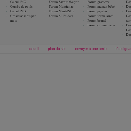
Calcul IMC
Forum Savoir Maigrir
Forum grossesse
Dos
Courbe de poids
Forum Montignac
Forum maman bébé
Dos
Calcul IMG
Forum MentalSlim
Forum psycho
Dos
Grossesse mois par
Forum SLIM data
Forum forme santé
Dos
mois
Forum beauté
san
Forum communauté
Dos
Dos
Dos
accueil
plan du site
envoyer à une amie
témoigna
Forum minceur
Forum cuisine
Commencer un régime
boissons, vins et cocktails
Alimentation équilibrée et nutrition
astuces et bons plans
Minceur
Recette cuisine
exercices physiques
recette facile
produits minceur
Recette poulet
Tags
:
ventre plat
|
maigrir des fesses
|
abdominaux
|
régime américain
|
régime mayo
|
Découvrez aussi
:
exercices abdominaux
|
recette wok
|
ANXA Partenaires
:
Recette
de cuisine |
Recette cuisine
|