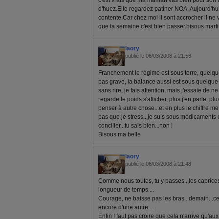
c'est vrais que ma maman vas bien pour son ag
d'huez.Elle regardez patiner NOA .Aujourd'hui i
contente.Car chez moi il sont accrocher il ne 
que ta semaine c'est bien passer.bisous mart
laory
publié le 06/03/2008 à 21:56
Franchement le régime est sous terre, quelque p
pas grave, la balance aussi est sous quelque c
sans rire, je fais attention, mais j'essaie de ne
regarde le poids s'afficher, plus j'en parle, pl
penser à autre chose...et en plus le chiffre me
pas que je stress...je suis sous médicaments et
concilier...tu sais bien...non !
Bisous ma belle
laory
publié le 06/03/2008 à 21:48
Comme nous toutes, tu y passes...les caprices
longueur de temps....
Courage, ne baisse pas les bras...demain...ce s
encore d'une autre....
Enfin ! faut pas croire que cela n'arrive qu'aux 