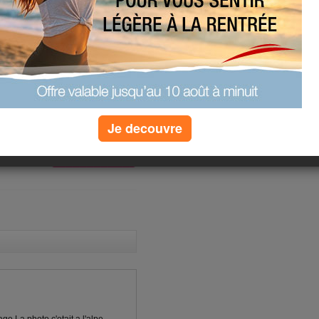
matin, dans l'aprés midi rien a faire
ine passée ça m'a fait la même
 doigts que ça marche autrement je
sous
Je decouvre
(4) commentaires