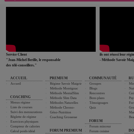
Service Client
ils ont réussi leur rég
"Jean-Michel Berille, le responsable
- Méthode Savoir Maig
des télé-conseillers."
ACCUEIL
PREMIUM
COMMUNAUTÉ
RU
Accueil
Régime Savoir Maigrir
Groupes
Min
Méthode Montignac
Blogs
Nut
Méthode MentalSlim
Rencontres
Cui
COACHING
Méthode Slim Data
Bons plans
Psy
Menus régime
Méthodes Naturelles
Témoignages
For
Liste de courses
Méthode Chrono-
Quiz
Gro
Suivi des mensurations
Géno-Nutrition
Ma
Réglette de régime
Coaching Grossesse
Bea
FORUM
Exercices physiques
Compteur de calories
Forum minceur
FORUM PREMIUM
DO
Calcul poids idéal
Forum cuisine