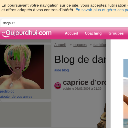
En poursuivant votre navigation sur ce site, vous acceptez l'utilisati
et offres adaptés à vos centres d'intérêt.
En savoir plus et gérer ces 
Bonjour !
Accueil
Coaching
Groupes
Accueil
>
espaces
>
danidiane
> caprice 
Blog de danidia
aide blog
caprice d'ordi
publié le 06/03/2008 à 21:39
profil
blog
ajouter de vos amies