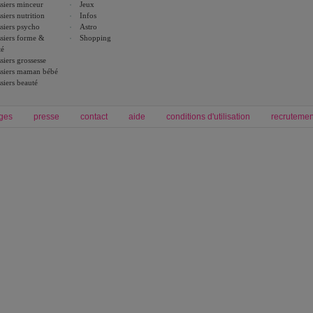
siers minceur
Jeux
siers nutrition
Infos
siers psycho
Astro
siers forme &
Shopping
té
siers grossesse
siers maman bébé
siers beauté
ges
presse
contact
aide
conditions d'utilisation
recrutemen
Forum grossesse et bébé
Forum psychologie
envie de bébé et de devenir maman
développement personnel et spiritua
accouchement et naissance de bébé
couple et sexualité
Grossesse et femme enceinte
Psychologie
symptome grossesse
intelligence et test de qi
calendrier de grossesse
test qi
régime protéiné
|
maigrir du ventre
|