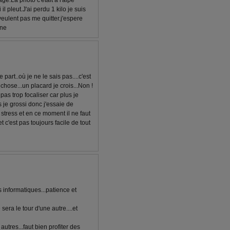
e.La photo c'etait a l'alpe
l pleut.J'ai perdu 1 kilo je suis
veulent pas me quitter.j'espere
ine
art..où je ne le sais pas....c'est
hose...un placard je crois...Non !
 pas trop focaliser car plus je
us je grossi donc j'essaie de
 stress et en ce moment il ne faut
 c'est pas toujours facile de tout
 informatiques...patience et
era le tour d'une autre....et
autres...faut bien profiter des