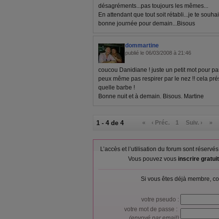
désagréments...pas toujours les mêmes...
En attendant que tout soit rétabli...je te souh
bonne journée pour demain...Bisous
dommartine
publié le 06/03/2008 à 21:46
coucou Danidiane ! juste un petit mot pour par
peux même pas respirer par le nez !! cela pré
quelle barbe !
Bonne nuit et à demain. Bisous. Martine
1 - 4 de 4
«
‹ Préc.
1
Suiv. ›
»
L’accès et l’utilisation du forum sont réser
Vous pouvez vous
inscrire gratu
Si vous êtes déjà membre, co
votre pseudo :
votre mot de passe :
(envoyé par email)