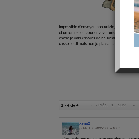
impossible d'envoyer mon article, j'ai essayé ce 
et un temps fou pour envoyer une com, la sema
chose je vais essayer de nouveau je croise les
casse l'ordi mais non je plaisante les filles bi
1 - 4 de 4
«
‹ Préc.
1
Suiv. ›
»
xena2
publié le 07/03/2008 à 09:05