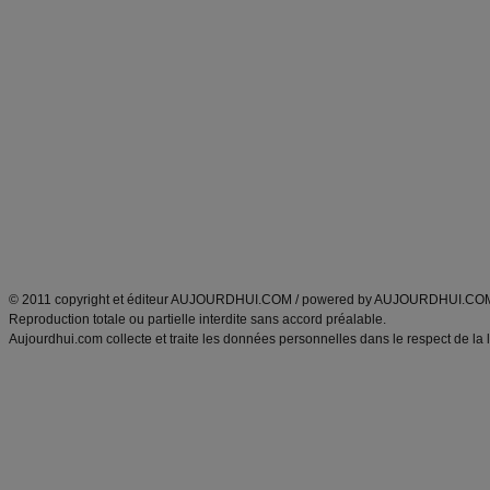
Forum minceur
Forum cuisine
Commencer un régime
boissons, vins et cocktails
Alimentation équilibrée et nutrition
astuces et bons plans
Minceur
Recette cuisine
exercices physiques
recette facile
produits minceur
Recette poulet
Tags
:
ventre plat
|
maigrir des fesses
|
abdominaux
|
régime américain
|
régime mayo
|
Découvrez aussi
:
exercices abdominaux
|
recette wok
|
ANXA Partenaires
:
Recette
de cuisine |
Recette cuisine
|
© 2011 copyright et éditeur AUJOURDHUI.COM / powered by AUJOURDHUI.CO
Reproduction totale ou partielle interdite sans accord préalable.
Aujourdhui.com collecte et traite les données personnelles dans le respect de la 