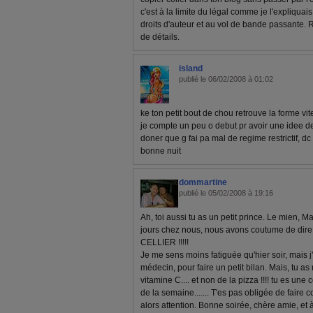
c'est à la limite du légal comme je l'expliquais.
droits d'auteur et au vol de bande passante. 
de détails.
island
publié le 06/02/2008 à 01:02
ke ton petit bout de chou retrouve la forme vite 
je compte un peu o debut pr avoir une idee 
doner que g fai pa mal de regime restrictif, dc 
bonne nuit
dommartine
publié le 05/02/2008 à 19:16
Ah, toi aussi tu as un petit prince. Le mien, Ma
jours chez nous, nous avons coutume de dire : 
CELLIER !!!!!
Je me sens moins fatiguée qu'hier soir, mais
médecin, pour faire un petit bilan. Mais, tu as 
vitamine C.... et non de la pizza !!!! tu es une c
de la semaine....... T'es pas obligée de fair
alors attention. Bonne soirée, chère amie, et