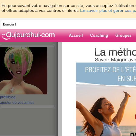
En poursuivant votre navigation sur ce site, vous acceptez l'utilisati
et offres adaptés à vos centres d'intérêt.
En savoir plus et gérer ces 
Bonjour !
Accueil
Coaching
Groupes
Accueil
>
espaces
>
danidiane
> youpi j'a
Blog de danidia
aide blog
youpi j'ai mon peti
publié le 05/02/2008 à 17:36
profil
blog
ajouter de vos amies