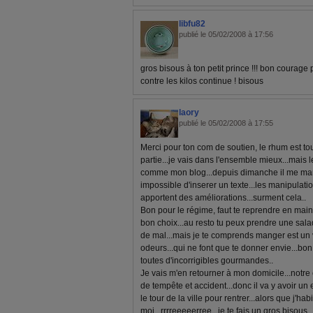
libfu82
publié le 05/02/2008 à 17:56
gros bisous à ton petit prince !!! bon courage 
contre les kilos continue ! bisous
laory
publié le 05/02/2008 à 17:55
Merci pour ton com de soutien, le rhum est tou
partie...je vais dans l'ensemble mieux...mais l
comme mon blog...depuis dimanche il me marq
impossible d'inserer un texte...les manipulati
apportent des améliorations...surment cela..
Bon pour le régime, faut te reprendre en main.
bon choix...au resto tu peux prendre une sal
de mal...mais je te comprends manger est un vr
odeurs...qui ne font que te donner envie...bo
toutes d'incorrigibles gourmandes..
Je vais m'en retourner à mon domicile...notre
de tempête et accident...donc il va y avoir un
le tour de la ville pour rentrer...alors que j'h
moi...rrrreeeeerree...je te fais un gros bisous..