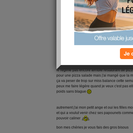
ça y est le virus est parti c'est en allant cherch
je voulais mettre ses petites bêtes sur mon blog a
sur le bon site, autrement je cale sur les imag
j'en reste a une pour l'instant et pas trop le t
Je 
dés que j'aurai un petit moment je vais m'en oc
échec
le régime pas encore terrible restaurant de pizz
pour une pizza salade mais j'ai mangé que la mo
ça va peser de trop sur miss balance cette sema
peux me faire légére quand je veux c'est pas ell
poids sans blague
autrement j'ai mon petit ange et oui les filles mon
et qui a voulut venir chez ses papounets comme i
pouvoir caliner
bon mes chéries je vous fais des gros bisous