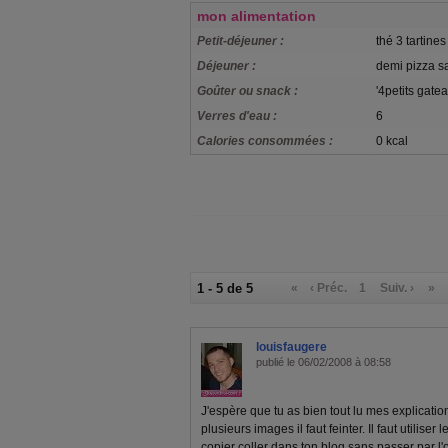
mon alimentation
Petit-déjeuner :
thé 3 tartines
Déjeuner :
demi pizza s
Goûter ou snack :
'4petits gate
Verres d'eau :
6
Calories consommées :
0 kcal
1 - 5 de 5
«
‹ Préc.
1
Suiv. ›
»
louisfaugere
publié le 06/02/2008 à 08:58
J'espère que tu as bien tout lu mes explicati
plusieurs images il faut feinter. Il faut utilise
copier coller dans ton blog sans passer par l'