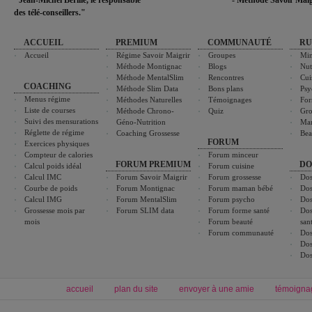
"Jean-Michel Berille, le responsable
- Méthode Savoir Maig
des télé-conseillers."
ACCUEIL
PREMIUM
COMMUNAUTÉ
RU
Accueil
Régime Savoir Maigrir
Groupes
Min
Méthode Montignac
Blogs
Nut
Méthode MentalSlim
Rencontres
Cui
COACHING
Méthode Slim Data
Bons plans
Psy
Menus régime
Méthodes Naturelles
Témoignages
For
Liste de courses
Méthode Chrono-
Quiz
Gro
Suivi des mensurations
Géno-Nutrition
Ma
Réglette de régime
Coaching Grossesse
Bea
FORUM
Exercices physiques
Compteur de calories
Forum minceur
FORUM PREMIUM
DO
Calcul poids idéal
Forum cuisine
Calcul IMC
Forum Savoir Maigrir
Forum grossesse
Dos
Courbe de poids
Forum Montignac
Forum maman bébé
Dos
Calcul IMG
Forum MentalSlim
Forum psycho
Dos
Grossesse mois par
Forum SLIM data
Forum forme santé
Dos
mois
Forum beauté
san
Forum communauté
Dos
Dos
Dos
accueil
plan du site
envoyer à une amie
témoigna