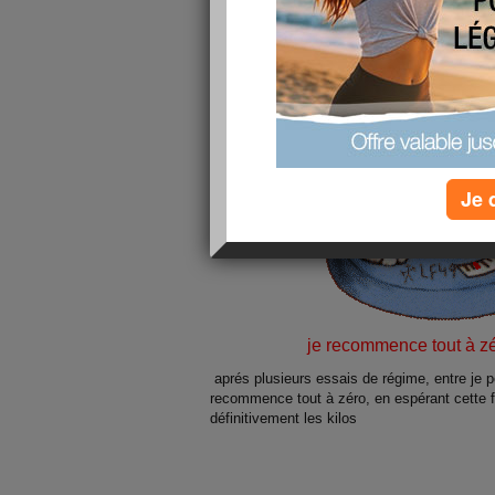
Je 
je recommence tout à z
aprés plusieurs essais de régime, entre je per
recommence tout à zéro, en espérant cette fo
définitivement les kilos