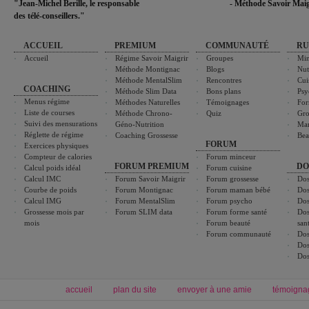
"Jean-Michel Berille, le responsable
- Méthode Savoir Maig
des télé-conseillers."
ACCUEIL
PREMIUM
COMMUNAUTÉ
RU
Accueil
Régime Savoir Maigrir
Groupes
Min
Méthode Montignac
Blogs
Nut
Méthode MentalSlim
Rencontres
Cui
COACHING
Méthode Slim Data
Bons plans
Psy
Menus régime
Méthodes Naturelles
Témoignages
For
Liste de courses
Méthode Chrono-
Quiz
Gro
Suivi des mensurations
Géno-Nutrition
Ma
Réglette de régime
Coaching Grossesse
Bea
FORUM
Exercices physiques
Compteur de calories
Forum minceur
FORUM PREMIUM
DO
Calcul poids idéal
Forum cuisine
Calcul IMC
Forum Savoir Maigrir
Forum grossesse
Dos
Courbe de poids
Forum Montignac
Forum maman bébé
Dos
Calcul IMG
Forum MentalSlim
Forum psycho
Dos
Grossesse mois par
Forum SLIM data
Forum forme santé
Dos
mois
Forum beauté
san
Forum communauté
Dos
Dos
Dos
accueil
plan du site
envoyer à une amie
témoigna