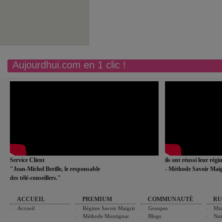
Aujourdhui.com en 1 clic !
Service Client
ils ont réussi leur rég
"Jean-Michel Berille, le responsable
- Méthode Savoir Maig
des télé-conseillers."
ACCUEIL
PREMIUM
COMMUNAUTÉ
RU
Accueil
Régime Savoir Maigrir
Groupes
Min
Méthode Montignac
Blogs
Nut