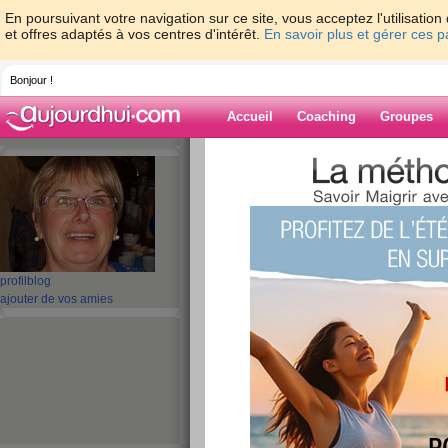
En poursuivant votre navigation sur ce site, vous acceptez l'utilisati
et offres adaptés à vos centres d'intérêt.
En savoir plus et gérer ces 
Bonjour !
Accueil
Coaching
Groupes
Accueil
>
espaces
>
damiro
> bonjour
Blog de damiro
aide blog
bonjour
profil
blog
ajouter de vos amies
publié le 08/10/2014 à 09:12