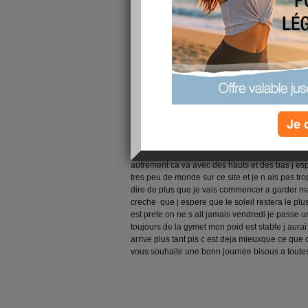
Je 
toujours grand soleil je me depeche de vous fair
petite qui va arriver je vais preparer a manger ca
mes petites qui viennent pour midi et je voudr
autrement ca va avec des hauts et des bas j esp
tres peu de monde sur ce site et je n ais pas t
dire de plus que je vais commencer a garder ma 
creche que j espere que le soleil restera le pl
est prete on ne s ait jamais vendredi je passe 
toujours de la gymet mon poid est stable j aurai
arrive plus tant pis c est deja mieuxque ce que c
vous souhaite une bonn journee bisous a toute