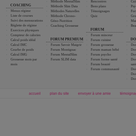
Méthode MentalSlim
Rencontres
Cui
COACHING
Méthode Slim Data
Bons plans
Psy
Menus régime
Méthodes Naturelles
Témoignages
For
Liste de courses
Méthode Chrono-
Quiz
Gro
Suivi des mensurations
Géno-Nutrition
Ma
Réglette de régime
Coaching Grossesse
Bea
FORUM
Exercices physiques
Compteur de calories
Forum minceur
FORUM PREMIUM
DO
Calcul poids idéal
Forum cuisine
Calcul IMC
Forum Savoir Maigrir
Forum grossesse
Dos
Courbe de poids
Forum Montignac
Forum maman bébé
Dos
Calcul IMG
Forum MentalSlim
Forum psycho
Dos
Grossesse mois par
Forum SLIM data
Forum forme santé
Dos
mois
Forum beauté
san
Forum communauté
Dos
Dos
Dos
accueil
plan du site
envoyer à une amie
témoigna
Forum minceur
Forum cuisine
Commencer un régime
boissons, vins et cocktails
Alimentation équilibrée et nutrition
astuces et bons plans
Minceur
Recette cuisine