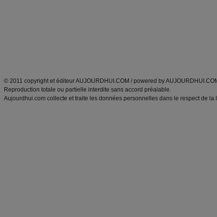
exercices physiques
recette facile
produits minceur
Recette poulet
Tags
:
ventre plat
|
maigrir des fesses
|
abdominaux
|
régime américain
|
régime mayo
|
Découvrez aussi
:
exercices abdominaux
|
recette wok
|
ANXA Partenaires
:
Recette
de cuisine |
Recette cuisine
|
© 2011 copyright et éditeur AUJOURDHUI.COM / powered by AUJOURDHUI.CO
Reproduction totale ou partielle interdite sans accord préalable.
Aujourdhui.com collecte et traite les données personnelles dans le respect de la 