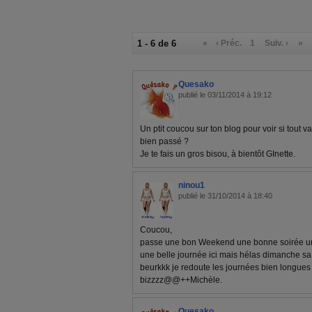
1 - 6 de 6
«
‹ Préc.
1
Suiv. ›
»
Quesako
publié le 03/11/2014 à 19:12
Un ptit coucou sur ton blog pour voir si tout va
bien passé ?
Je te fais un gros bisou, à bientôt GInette.
ninou1
publié le 31/10/2014 à 18:40
Coucou,
passe une bon Weekend une bonne soirée une
une belle journée ici mais hélas dimanche sa 
beurkkk je redoute les journées bien longues
bizzzz@@++Michèle.
Quesako