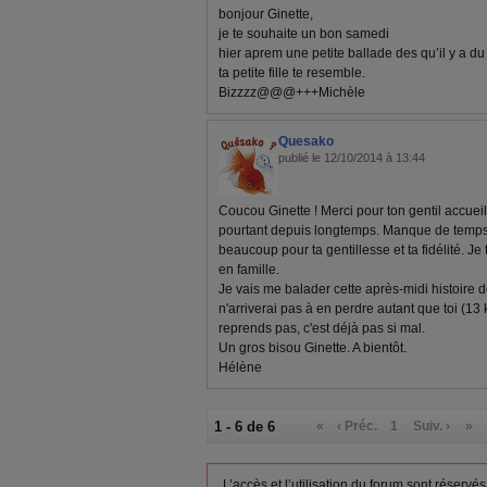
bonjour Ginette,
je te souhaite un bon samedi
hier aprem une petite ballade des qu’il y a du
ta petite fille te resemble.
Bizzzz@@@+++Michèle
Quesako
publié le 12/10/2014 à 13:44
Coucou Ginette ! Merci pour ton gentil accueil 
pourtant depuis longtemps. Manque de temps ..
beaucoup pour ta gentillesse et ta fidélité. Je
en famille.
Je vais me balader cette après-midi histoire 
n'arriverai pas à en perdre autant que toi (13 k
reprends pas, c'est déjà pas si mal.
Un gros bisou Ginette. A bientôt.
Hélène
1 - 6 de 6
«
‹ Préc.
1
Suiv. ›
»
L’accès et l’utilisation du forum sont réser