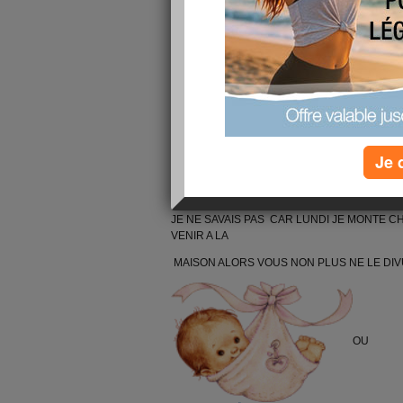
CAR ILS
HABITENT MACON MAIS BON JE SUIS HEURE
VOUS ET MOI
AU COURANT POUR L INSTANT NORMALEM
LE SAVOIR LA
SEMAINE PROCHAINE QUAND MA B FILLE A
ECHOGRAPHIE .MON FILS A VENDU LA MECH
Je 
FASSE ATTENTION
COMME SI
JE NE SAVAIS PAS CAR LUNDI JE MONTE C
VENIR A LA
MAISON ALORS VOUS NON PLUS NE LE DIVULGUE
OU