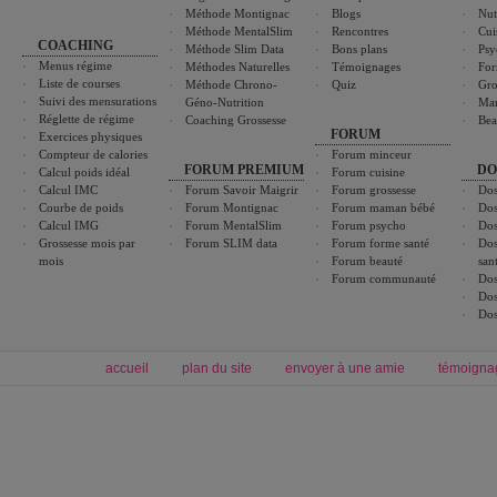
Méthode Montignac
Blogs
Nut
Méthode MentalSlim
Rencontres
Cui
COACHING
Méthode Slim Data
Bons plans
Psy
Menus régime
Méthodes Naturelles
Témoignages
For
Liste de courses
Méthode Chrono-
Quiz
Gro
Suivi des mensurations
Géno-Nutrition
Ma
Réglette de régime
Coaching Grossesse
Bea
FORUM
Exercices physiques
Compteur de calories
Forum minceur
FORUM PREMIUM
DO
Calcul poids idéal
Forum cuisine
Calcul IMC
Forum Savoir Maigrir
Forum grossesse
Dos
Courbe de poids
Forum Montignac
Forum maman bébé
Dos
Calcul IMG
Forum MentalSlim
Forum psycho
Dos
Grossesse mois par
Forum SLIM data
Forum forme santé
Dos
mois
Forum beauté
san
Forum communauté
Dos
Dos
Dos
accueil
plan du site
envoyer à une amie
témoigna
Forum minceur
Forum cuisine
Commencer un régime
boissons, vins et cocktails
Alimentation équilibrée et nutrition
astuces et bons plans