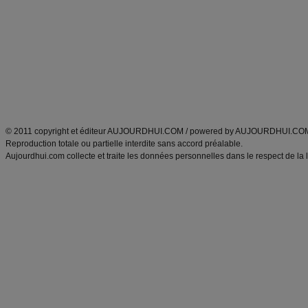
Minceur
Recette cuisine
exercices physiques
recette facile
produits minceur
Recette poulet
Tags
:
ventre plat
|
maigrir des fesses
|
abdominaux
|
régime américain
|
régime mayo
|
Découvrez aussi
:
exercices abdominaux
|
recette wok
|
ANXA Partenaires
:
Recette
de cuisine |
Recette cuisine
|
© 2011 copyright et éditeur AUJOURDHUI.COM / powered by AUJOURDHUI.CO
Reproduction totale ou partielle interdite sans accord préalable.
Aujourdhui.com collecte et traite les données personnelles dans le respect de la 