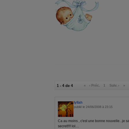
1 - 4 de 4
«
‹ Préc.
1
Suiv. ›
»
lyllah
publié le 24/06/2008 à 23:15
Ca au moins , c'est une bonne nouvelle...je sa
secret!!!! lol....