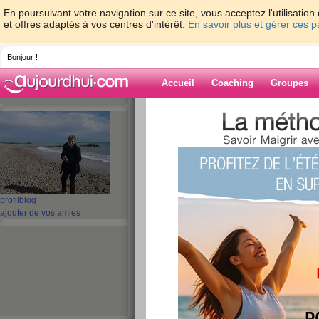
En poursuivant votre navigation sur ce site, vous acceptez l'utilisati
et offres adaptés à vos centres d'intérêt.
En savoir plus et gérer ces 
Bonjour !
Accueil
Coaching
Groupes
Accueil
>
espaces
>
dagace
> UNE DEUXIE
Blog de dagace
aide blog
UNE DEUXIEME F
profil
blog
ajouter de vos amies
YOUPI!!!!!!!!!!!
publié le 24/06/2008 à 12:20
VOILA MON FILS AINE VIENS DE ME DIRE QU
PLUS MAMIE JE
SUIS SUPER CONTENTE HORMIS QUE JE NE