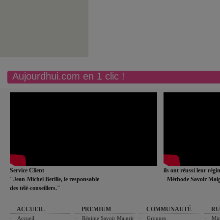
Aujourdhui.com en 1 clic !
Service Client
ils ont réussi leur rég
"Jean-Michel Berille, le responsable
- Méthode Savoir Maig
des télé-conseillers."
ACCUEIL
PREMIUM
COMMUNAUTÉ
RU
Accueil
Régime Savoir Maigrir
Groupes
Min