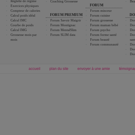
Réglette de régime
Coaching Grossesse
Bea
FORUM
Exercices physiques
Compteur de calories
Forum minceur
FORUM PREMIUM
DO
Calcul poids idéal
Forum cuisine
Calcul IMC
Forum Savoir Maigrir
Forum grossesse
Dos
Courbe de poids
Forum Montignac
Forum maman bébé
Dos
Calcul IMG
Forum MentalSlim
Forum psycho
Dos
Grossesse mois par
Forum SLIM data
Forum forme santé
Dos
mois
Forum beauté
san
Forum communauté
Dos
Dos
Dos
accueil
plan du site
envoyer à une amie
témoigna
Forum minceur
Forum cuisine
Commencer un régime
boissons, vins et cocktails
Alimentation équilibrée et nutrition
astuces et bons plans
Minceur
Recette cuisine
exercices physiques
recette facile
produits minceur
Recette poulet
Tags
:
ventre plat
|
maigrir des fesses
|
abdominaux
|
régime américain
|
régime mayo
|