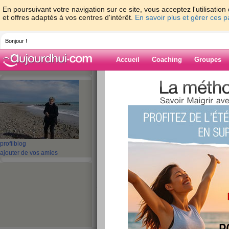
En poursuivant votre navigation sur ce site, vous acceptez l'utilisati
et offres adaptés à vos centres d'intérêt.
En savoir plus et gérer ces 
Bonjour !
Accueil
Coaching
Groupes
Accueil
>
espaces
>
dagace
> ah un petit 
Blog de dagace
aide blog
ah un petit rayonqu
profil
blog
ajouter de vos amies
publié le 28/05/2008 à 08:48
je suis pas trop en fome mon copain est parti po
!!!!!!!!!!!!!enfin on va faire comme cela ;je vais
pluie j'ai zappé un peu .mon regime se passe bi
journée a ttes biz