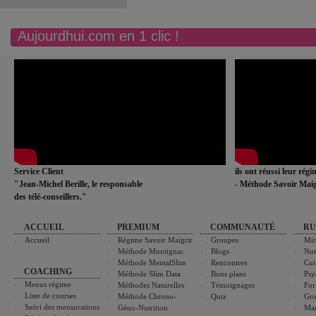
Aujourdhui.com en 1 clic !
Service Client
ils ont réussi leur rég
"Jean-Michel Berille, le responsable
- Méthode Savoir Maig
des télé-conseillers."
ACCUEIL
PREMIUM
COMMUNAUTÉ
RU
Accueil
Régime Savoir Maigrir
Groupes
Min
Méthode Montignac
Blogs
Nut
Méthode MentalSlim
Rencontres
Cui
COACHING
Méthode Slim Data
Bons plans
Psy
Menus régime
Méthodes Naturelles
Témoignages
For
Liste de courses
Méthode Chrono-
Quiz
Gro
Suivi des mensurations
Géno-Nutrition
Ma