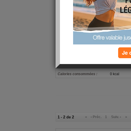
mon alimentation
Petit-déjeuner :
the cafe yao
oeufs dur 2 
Déjeuner :
poire
Je 
salade verte
Dîner :
fromage blan
Verres d'eau :
30
Calories consommées :
0 kcal
1 - 2 de 2
«
‹ Préc.
1
Suiv. ›
»