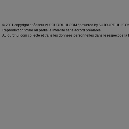
Découvrez aussi
:
exercices abdominaux
|
recette wok
|
ANXA Partenaires
:
Recette
de cuisine |
Recette cuisine
|
© 2011 copyright et éditeur AUJOURDHUI.COM / powered by AUJOURDHUI.CO
Reproduction totale ou partielle interdite sans accord préalable.
Aujourdhui.com collecte et traite les données personnelles dans le respect de la 