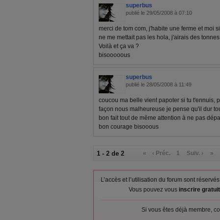
superbus
publié le 29/05/2008 à 07:10
merci de tom com, j'habite une ferme et moi s
ne me mettait pas les hola, j'airais des tonnes
Voilà et ça va ?
bisooooous
superbus
publié le 28/05/2008 à 11:49
coucou ma belle vient papoter si tu t'ennuis, p
façon nous malheureuse je pense qu'il dur tout
bon fait tout de même attention à ne pas dépas
bon courage bisooous
1 - 2 de 2
«
‹ Préc.
1
Suiv. ›
»
L’accès et l’utilisation du forum sont réser
Vous pouvez vous
inscrire gratu
Si vous êtes déjà membre, co