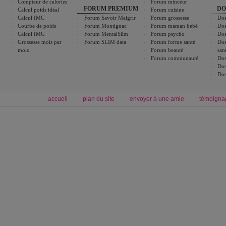
Compteur de calories
Forum minceur
FORUM PREMIUM
DO
Calcul poids idéal
Forum cuisine
Calcul IMC
Forum Savoir Maigrir
Forum grossesse
Dos
Courbe de poids
Forum Montignac
Forum maman bébé
Dos
Calcul IMG
Forum MentalSlim
Forum psycho
Dos
Grossesse mois par
Forum SLIM data
Forum forme santé
Dos
mois
Forum beauté
san
Forum communauté
Dos
Dos
Dos
accueil
plan du site
envoyer à une amie
témoigna
Forum minceur
Forum cuisine
Commencer un régime
boissons, vins et cocktails
Alimentation équilibrée et nutrition
astuces et bons plans
Minceur
Recette cuisine
exercices physiques
recette facile
produits minceur
Recette poulet
Tags
:
ventre plat
|
maigrir des fesses
|
abdominaux
|
régime américain
|
régime mayo
|
Découvrez aussi
:
exercices abdominaux
|
recette wok
|