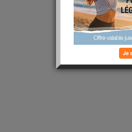
lire la suite
1 - 1 de 1
«
‹ Préc.
1
Suiv. ›
»
Je 