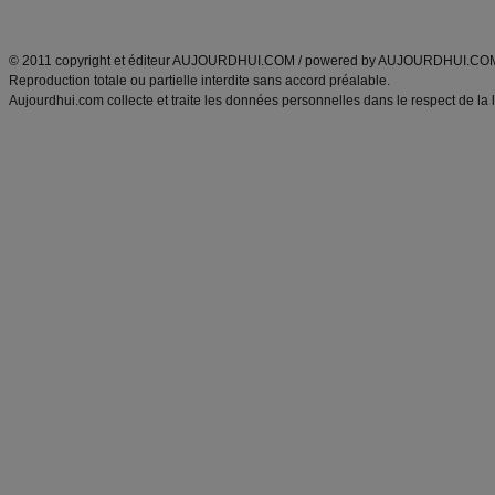
ANXA Partenaires
:
Recette
de cuisine |
Recette cuisine
|
© 2011 copyright et éditeur AUJOURDHUI.COM / powered by AUJOURDHUI.CO
Reproduction totale ou partielle interdite sans accord préalable.
Aujourdhui.com collecte et traite les données personnelles dans le respect de la 