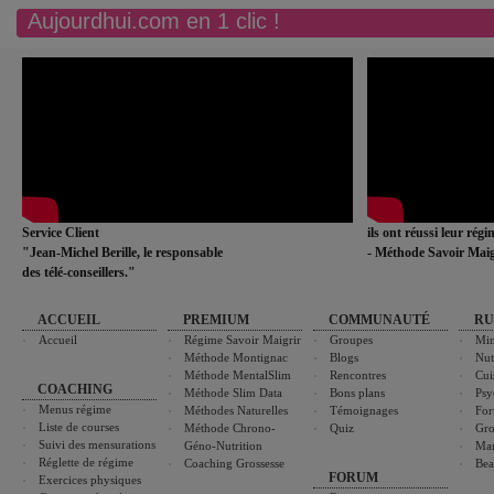
Aujourdhui.com en 1 clic !
Service Client
ils ont réussi leur rég
"Jean-Michel Berille, le responsable
- Méthode Savoir Maig
des télé-conseillers."
ACCUEIL
PREMIUM
COMMUNAUTÉ
RU
Accueil
Régime Savoir Maigrir
Groupes
Min
Méthode Montignac
Blogs
Nut
Méthode MentalSlim
Rencontres
Cui
COACHING
Méthode Slim Data
Bons plans
Psy
Menus régime
Méthodes Naturelles
Témoignages
For
Liste de courses
Méthode Chrono-
Quiz
Gro
Suivi des mensurations
Géno-Nutrition
Ma
Réglette de régime
Coaching Grossesse
Bea
FORUM
Exercices physiques