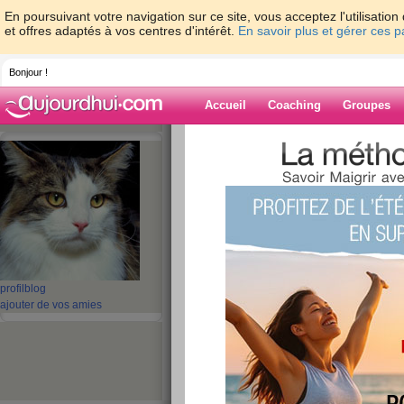
En poursuivant votre navigation sur ce site, vous acceptez l'utilisati
et offres adaptés à vos centres d'intérêt.
En savoir plus et gérer ces 
Bonjour !
Accueil
Coaching
Groupes
Accueil
>
espaces
>
cynthiah
Blog de cynthia
aide blog
1 - 1 de 1
«
‹ Préc.
1
Suiv. ›
»
profil
blog
ajouter de vos amies
Je m’appelle...
publié le 02/07/2008 à 11:07
Je m’appelle...Cynthia et j'ai maintenant un 2èm
voudrais prendre ENFIN soin de moi et retrouver
me faire plaisir en mettant les vêtements dont j'a