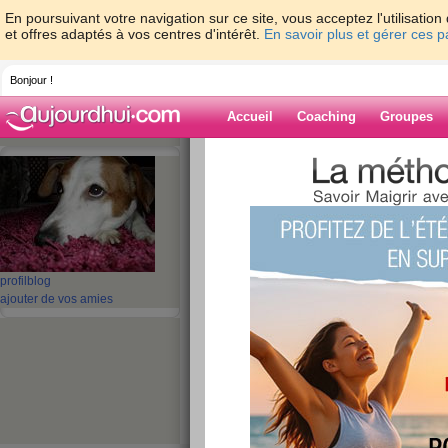
En poursuivant votre navigation sur ce site, vous acceptez l'utilisati
et offres adaptés à vos centres d'intérêt.
En savoir plus et gérer ces 
Bonjour !
Accueil
Coaching
Groupes
Accueil
>
espaces
>
croquetteclebart
> Bo
Blog de croquet
aide blog
Bobo mains !
profil
blog
ajouter de vos amies
publié le 28/12/2009 à 22:54
Bonsoir les amies !
Et bien toujours pas trié les vêtements dans l
est toujours en congés. C’est donc partie (de plai
force des choses, enfin la faiblesse, j’ai gros
poignets, comme des crampes, ouilleeee ! Je m