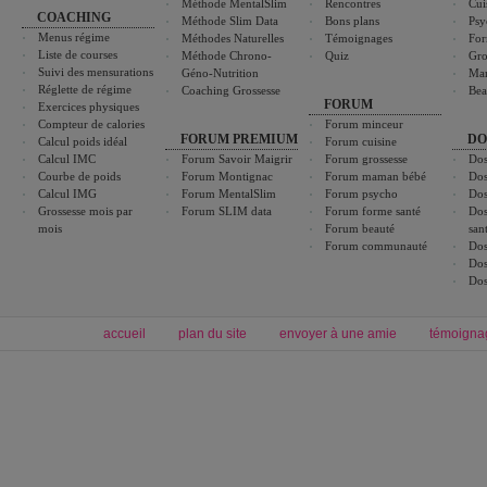
Méthode MentalSlim
Rencontres
Cui
COACHING
Méthode Slim Data
Bons plans
Psy
Menus régime
Méthodes Naturelles
Témoignages
For
Liste de courses
Méthode Chrono-
Quiz
Gro
Suivi des mensurations
Géno-Nutrition
Ma
Réglette de régime
Coaching Grossesse
Bea
FORUM
Exercices physiques
Compteur de calories
Forum minceur
FORUM PREMIUM
DO
Calcul poids idéal
Forum cuisine
Calcul IMC
Forum Savoir Maigrir
Forum grossesse
Dos
Courbe de poids
Forum Montignac
Forum maman bébé
Dos
Calcul IMG
Forum MentalSlim
Forum psycho
Dos
Grossesse mois par
Forum SLIM data
Forum forme santé
Dos
mois
Forum beauté
san
Forum communauté
Dos
Dos
Dos
accueil
plan du site
envoyer à une amie
témoigna
Forum minceur
Forum cuisine
Commencer un régime
boissons, vins et cocktails
Alimentation équilibrée et nutrition
astuces et bons plans
Minceur
Recette cuisine