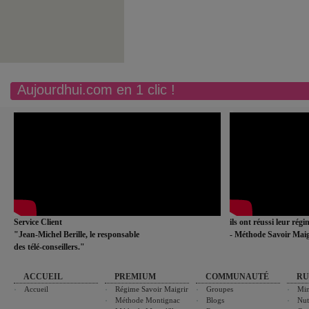
Aujourdhui.com en 1 clic !
Service Client
ils ont réussi leur rég
"Jean-Michel Berille, le responsable
- Méthode Savoir Maig
des télé-conseillers."
ACCUEIL
PREMIUM
COMMUNAUTÉ
RU
Accueil
Régime Savoir Maigrir
Groupes
Min
Méthode Montignac
Blogs
Nut