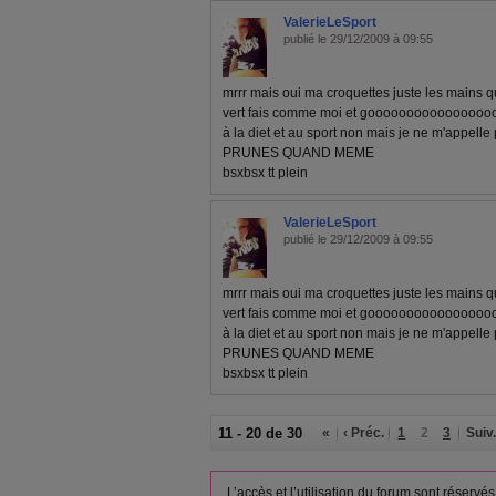
ValerieLeSport
publié le 29/12/2009 à 09:55
mrrr mais oui ma croquettes juste les mains qui
vert fais comme moi et goooooooooooooooooo
à la diet et au sport non mais je ne m'appe
PRUNES QUAND MEME
bsxbsx tt plein
ValerieLeSport
publié le 29/12/2009 à 09:55
mrrr mais oui ma croquettes juste les mains qui
vert fais comme moi et goooooooooooooooooo
à la diet et au sport non mais je ne m'appe
PRUNES QUAND MEME
bsxbsx tt plein
11 - 20 de 30
«
‹ Préc.
1
2
3
Suiv.
L’accès et l’utilisation du forum sont réser