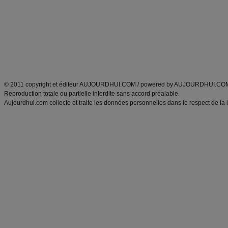
exercices physiques
recette facile
produits minceur
Recette poulet
Tags
:
ventre plat
|
maigrir des fesses
|
abdominaux
|
régime américain
|
régime mayo
|
Découvrez aussi
:
exercices abdominaux
|
recette wok
|
ANXA Partenaires
:
Recette
de cuisine |
Recette cuisine
|
© 2011 copyright et éditeur AUJOURDHUI.COM / powered by AUJOURDHUI.CO
Reproduction totale ou partielle interdite sans accord préalable.
Aujourdhui.com collecte et traite les données personnelles dans le respect de la 