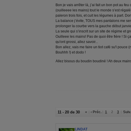
Bon je vais arrêter là, j’ai fait un bon pot au fe
(ouilleeee les mains) tout le monde s’est régalé,
paleron trois fois, et cuit les légumes à part. Do
La balance j’évite, TOUS mes pantalons me serr
prolonger la courbe vers la gauche début janvier
La seule qui s’inscrit sur un site de régime et gro
Ouilleee les mains! Pas de quoi être fière ! Si ça
qu'ont grossi, allez savoir...
Bon allez, vais me faire un tiot café su'l pouce 
Bouhhh !) et dodo !
Allez bisous du boudin boudiné ! Ah deux mains
11 - 20 de 30
«
‹ Préc.
1
2
3
Suiv.
LINDAT