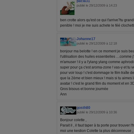
pacia31
publié le 29/12/2009 à 14:23
ben crotte alors qu'est ce qui t'arrive?tu gran
penible ! moi je me suis achete le féé clochette
Johanne17
publié le 29/12/2009 à 12:18
bonjour ma belotte ! en ce moment je suis be
l'utilisation des huiles essentielles ....comme
m'amuser ! il y a l'ylang ylang comme aphrodisaq
super pour ça c'est aroma-zone ! vas-y et tu ve
pour voir loup ! c'est dommage le film traîte d
que la 2ème et bien mieux ! mais si tu aimes l
avatar ! c'est le grand film du moment et en 3D
Gros bisous et bonne journée
Ann
gosth80
publié le 29/12/2009 à 10:36
Bonjour colette ,
Parait il , il faut taper à ta porte pour trouver
moi une kestion Colette la plus déconneuse , la