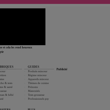
ime et cela les rend heureux
rir
BRIQUES
GUIDES
Publicité
ceur
Produits minceur
rition
Régime minceur
sine
Appareils minceur
cho & tests
Thèmes de cuisine
me & santé
Prénoms
ssesse
Maternités
man & bébé
Tests grossesse
uté
Professionnels psy
SSIERS
PLUS