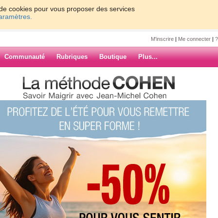
on de cookies pour vous proposer des services
paramètres.
M'inscrire
|
Me connecter
|
?
Communauté
Rubriques
Boutique
Plus...
a
a
n poids ideal, avoir une bonne
ARCHIVES
entir bien dans ma peau