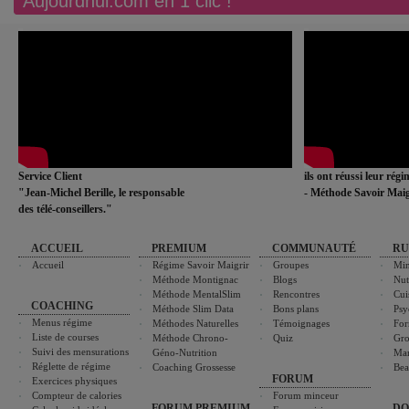
Aujourdhui.com en 1 clic !
Service Client
ils ont réussi leur rég
"Jean-Michel Berille, le responsable
- Méthode Savoir Maig
des télé-conseillers."
ACCUEIL
PREMIUM
COMMUNAUTÉ
RU
Accueil
Régime Savoir Maigrir
Groupes
Min
Méthode Montignac
Blogs
Nut
Méthode MentalSlim
Rencontres
Cui
COACHING
Méthode Slim Data
Bons plans
Psy
Menus régime
Méthodes Naturelles
Témoignages
For
Liste de courses
Méthode Chrono-
Quiz
Gro
Suivi des mensurations
Géno-Nutrition
Ma
Réglette de régime
Coaching Grossesse
Bea
FORUM
Exercices physiques
Compteur de calories
Forum minceur
FORUM PREMIUM
DO