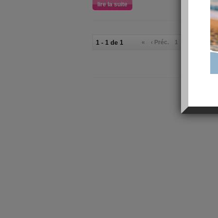
lire la suite
1 - 1 de 1
«
‹ Préc.
1
Suiv. ›
»