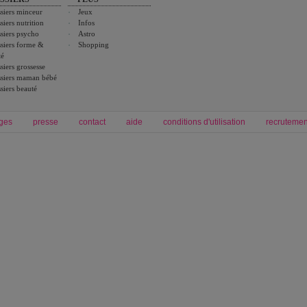
siers minceur
Jeux
siers nutrition
Infos
siers psycho
Astro
siers forme &
Shopping
té
siers grossesse
siers maman bébé
siers beauté
ges
presse
contact
aide
conditions d'utilisation
recrutemen
Forum grossesse et bébé
Forum psychologie
envie de bébé et de devenir maman
développement personnel et spiritua
accouchement et naissance de bébé
couple et sexualité
Grossesse et femme enceinte
Psychologie
symptome grossesse
intelligence et test de qi
calendrier de grossesse
test qi
régime protéiné
|
maigrir du ventre
|