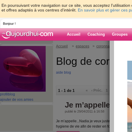
En poursuivant votre navigation sur ce site, vous acceptez l'utilisati
et offres adaptés à vos centres d'intérêt.
En savoir plus et gérer ces 
Bonjour !
Accueil
Coaching
Groupes
Accueil
>
espaces
>
coronna
Blog de coronn
aide blog
1 - 1 de 1
«
‹ Préc.
1
Suiv. ›
»
profil
blog
ajouter de vos amies
Je m’appelle Nadi
publié le 29/04/2011 à 16:58
Je m’appelle...Nadia je veux juste retrouver mo
hygiene de vie afin de rester en forme et me s