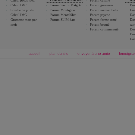
Calcul poids idéal
Forum cuisine
Calcul IMC
Forum Savoir Maigrir
Forum grossesse
Dos
Courbe de poids
Forum Montignac
Forum maman bébé
Dos
Calcul IMG
Forum MentalSlim
Forum psycho
Dos
Grossesse mois par
Forum SLIM data
Forum forme santé
Dos
mois
Forum beauté
san
Forum communauté
Dos
Dos
Dos
accueil
plan du site
envoyer à une amie
témoigna
Forum minceur
Forum cuisine
Commencer un régime
boissons, vins et cocktails
Alimentation équilibrée et nutrition
astuces et bons plans
Minceur
Recette cuisine
exercices physiques
recette facile
produits minceur
Recette poulet
Tags
:
ventre plat
|
maigrir des fesses
|
abdominaux
|
régime américain
|
régime mayo
|
Découvrez aussi
:
exercices abdominaux
|
recette wok
|