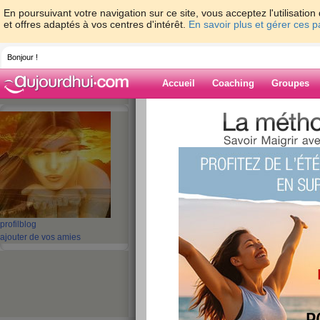
En poursuivant votre navigation sur ce site, vous acceptez l'utilisati
et offres adaptés à vos centres d'intérêt.
En savoir plus et gérer ces 
Bonjour !
Accueil
Coaching
Groupes
Accueil
>
espaces
>
clodie
> BONJOUR 
Blog de clodie
aide blog
BONJOUR A TOU
publié le 04/02/2010 à 10:47
profil
blog
ajouter de vos amies
Comment allez vous les Amie
une chaleur sibérienne
que je passe vous faire couc