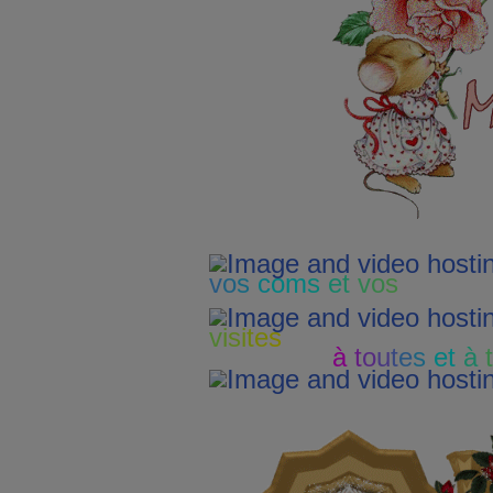
v
o
s
c
om
s
e
t
v
o
s
v
i
s
i
t
e
s
à
t
o
u
t
e
s
et
à
t