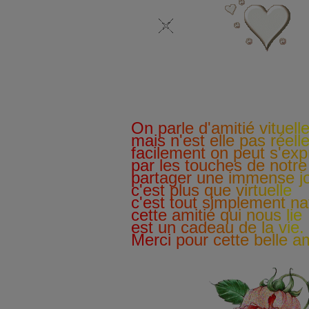
O
n
p
a
r
l
e
d
'
a
m
i
t
i
é
v
i
t
u
e
l
l
m
a
i
s
n
'
e
s
t
e
l
l
e
p
a
s
r
é
e
l
l
f
a
c
i
l
e
m
e
n
t
o
n
p
e
u
t
s
'
e
x
p
p
a
r
l
e
s
t
o
u
c
h
e
s
d
e
n
o
t
r
e
p
a
r
t
a
g
e
r
u
n
e
i
m
m
e
n
s
e
j
c
'
e
s
t
p
l
u
s
q
u
e
v
i
r
t
u
e
l
l
e
c
'
e
s
t
t
o
u
t
s
i
m
p
l
e
m
e
n
t
n
a
c
e
t
t
e
a
m
i
t
i
é
q
u
i
n
o
u
s
l
i
e
e
s
t
u
n
c
a
d
e
a
u
d
e
l
a
v
i
e
.
M
e
r
c
i
p
o
u
r
c
e
t
t
e
b
e
l
l
e
a