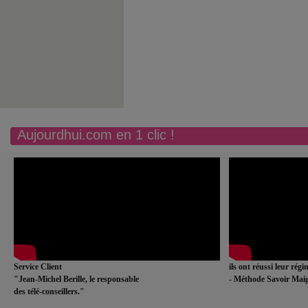
Aujourdhui.com en 1 clic !
Service Client
ils ont réussi leur rég
"Jean-Michel Berille, le responsable
- Méthode Savoir Maig
des télé-conseillers."