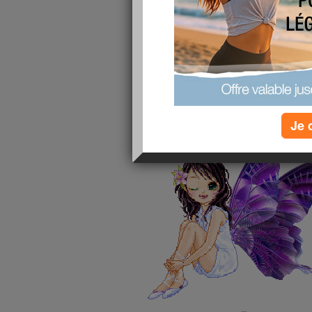
m'énerve mais bon, il va passe
aura pas le choix, lol
sinon, j'aspire que le printemp
ras le bol de ce temps humide e
serais bien rester au lit ce mat
ce moment surement le temps
Je 