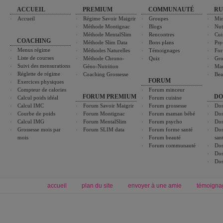
ACCUEIL
PREMIUM
COMMUNAUTÉ
RU
Accueil
Régime Savoir Maigrir
Groupes
Min
Méthode Montignac
Blogs
Nut
Méthode MentalSlim
Rencontres
Cui
COACHING
Méthode Slim Data
Bons plans
Psy
Menus régime
Méthodes Naturelles
Témoignages
For
Liste de courses
Méthode Chrono-
Quiz
Gro
Suivi des mensurations
Géno-Nutrition
Ma
Réglette de régime
Coaching Grossesse
Bea
FORUM
Exercices physiques
Compteur de calories
Forum minceur
FORUM PREMIUM
DO
Calcul poids idéal
Forum cuisine
Calcul IMC
Forum Savoir Maigrir
Forum grossesse
Dos
Courbe de poids
Forum Montignac
Forum maman bébé
Dos
Calcul IMG
Forum MentalSlim
Forum psycho
Dos
Grossesse mois par
Forum SLIM data
Forum forme santé
Dos
mois
Forum beauté
san
Forum communauté
Dos
Dos
Dos
accueil
plan du site
envoyer à une amie
témoigna
Forum minceur
Forum cuisine
Commencer un régime
boissons, vins et cocktails