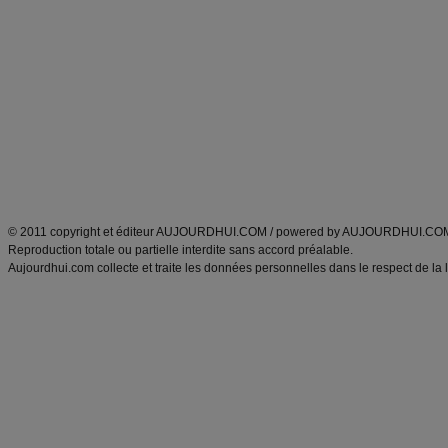
Alimentation équilibrée et nutrition
astuces et bons plans
Minceur
Recette cuisine
exercices physiques
recette facile
produits minceur
Recette poulet
Tags
:
ventre plat
|
maigrir des fesses
|
abdominaux
|
régime américain
|
régime mayo
|
Découvrez aussi
:
exercices abdominaux
|
recette wok
|
ANXA Partenaires
:
Recette
de cuisine |
Recette cuisine
|
© 2011 copyright et éditeur AUJOURDHUI.COM / powered by AUJOURDHUI.CO
Reproduction totale ou partielle interdite sans accord préalable.
Aujourdhui.com collecte et traite les données personnelles dans le respect de la 