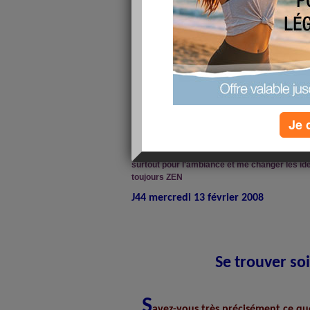
Je 
La séance de massage de mon biokinergiste m'a
ne vais pas trop bouger aujourd hui encore m
..... RACLETTE qui va se transformer en jambo
surtout pour l'ambiance et me changer les idé
toujours ZEN
J44 mercredi 13 février 2008
S
Se trouver s
S
avez-vous très précisément ce que