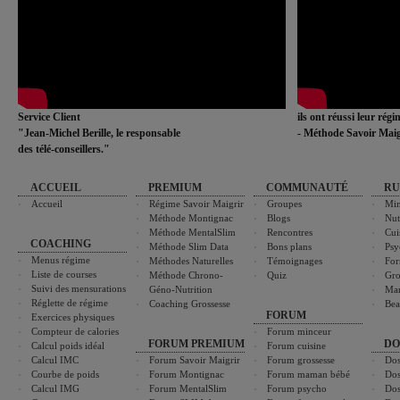
Service Client
ils ont réussi leur rég
"Jean-Michel Berille, le responsable
- Méthode Savoir Maig
des télé-conseillers."
ACCUEIL
PREMIUM
COMMUNAUTÉ
RU
Accueil
Régime Savoir Maigrir
Groupes
Min
Méthode Montignac
Blogs
Nut
Méthode MentalSlim
Rencontres
Cui
COACHING
Méthode Slim Data
Bons plans
Psy
Menus régime
Méthodes Naturelles
Témoignages
For
Liste de courses
Méthode Chrono-
Quiz
Gro
Suivi des mensurations
Géno-Nutrition
Ma
Réglette de régime
Coaching Grossesse
Bea
FORUM
Exercices physiques
Compteur de calories
Forum minceur
FORUM PREMIUM
DO
Calcul poids idéal
Forum cuisine
Calcul IMC
Forum Savoir Maigrir
Forum grossesse
Dos
Courbe de poids
Forum Montignac
Forum maman bébé
Dos
Calcul IMG
Forum MentalSlim
Forum psycho
Dos