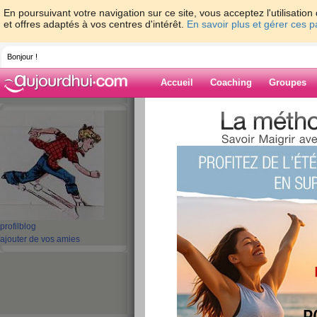
En poursuivant votre navigation sur ce site, vous acceptez l'utilisati
et offres adaptés à vos centres d'intérêt.
En savoir plus et gérer ces 
Bonjour !
Accueil
Coaching
Groupes
Accueil
>
espaces
>
cloclo06
> J44 ZEN P
Blog de cloclo0
aide blog
J44 ZEN Petite amé
publié le 13/02/2008 à 08:42
profil
blog
ajouter de vos amies