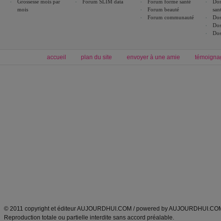
Grossesse mois par
Forum SLIM data
Forum forme santé
Dos
mois
Forum beauté
san
Forum communauté
Dos
Dos
Dos
accueil
plan du site
envoyer à une amie
témoigna
Forum minceur
Forum cuisine
Commencer un régime
boissons, vins et cocktails
Alimentation équilibrée et nutrition
astuces et bons plans
Minceur
Recette cuisine
exercices physiques
recette facile
produits minceur
Recette poulet
Tags
:
ventre plat
|
maigrir des fesses
|
abdominaux
|
régime américain
|
régime mayo
|
Découvrez aussi
:
exercices abdominaux
|
recette wok
|
ANXA Partenaires
:
Recette
de cuisine |
Recette cuisine
|
© 2011 copyright et éditeur AUJOURDHUI.COM / powered by AUJOURDHUI.CO
Reproduction totale ou partielle interdite sans accord préalable.