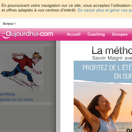
En poursuivant votre navigation sur ce site, vous acceptez l'utilisati
et offres adaptés à vos centres d'intérêt.
En savoir plus et gérer ces 
Bonjour !
Accueil
Coaching
Groupes
Accueil
>
espaces
>
cloclo06
> J42 ZEN
Blog de cloclo0
aide blog
J42 ZEN DUR DUR
publié le 11/02/2008 à 07:52
profil
blog
ajouter de vos amies
Bonjour
Dur ce matin .... épaule et main dro
pas d ordi .. et je dois faire 140 km 