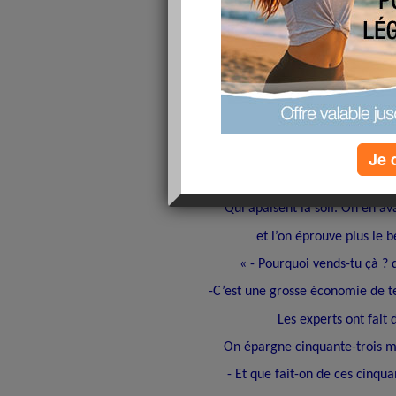
LA GALERE......
BONNE JOURNEE A VOUS TOUT
BISOUS.........Cloclo
J42 lundi 11 février 2008
« - Bonjour, dit le pe
- Bonjour, dit le m
Je 
C’était un marchand de pilu
Qui apaisent la soif. On en a
et l’on éprouve plus le b
« - Pourquoi vends-tu çà ? d
-C’est une grosse économie de t
Les experts ont fait 
On épargne cinquante-trois m
- Et que fait-on de ces cinqua