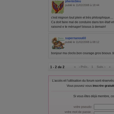
phenixbleu
publié le 11/02/2008 à 18:44
c'est mignon tout plein et très philosphique....
Ca doit faire mal de conduire dans ton état! et 
raisond e te ménager! bisous à demain!
supernanou60
publié le 11/02/2008 à 08:12
bonjour ma cloclo.bon courage.gros bisous .t
1 - 2 de 2
«
‹ Préc.
1
Suiv. ›
»
L’accès et l’utilisation du forum sont réser
Vous pouvez vous
inscrire gratu
Si vous êtes déjà membre, co
votre pseudo :
votre mot de passe :