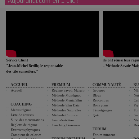
Aujourdhui.com en 1 clic !
Service Client
ils ont réussi leur rég
"Jean-Michel Berille, le responsable
- Méthode Savoir Maig
des télé-conseillers."
ACCUEIL
PREMIUM
COMMUNAUTÉ
RU
Accueil
Régime Savoir Maigrir
Groupes
Min
Méthode Montignac
Blogs
Nut
Méthode MentalSlim
Rencontres
Cui
COACHING
Méthode Slim Data
Bons plans
Psy
Menus régime
Méthodes Naturelles
Témoignages
For
Liste de courses
Méthode Chrono-
Quiz
Gro
Suivi des mensurations
Géno-Nutrition
Ma
Réglette de régime
Coaching Grossesse
Bea
FORUM
Exercices physiques
Compteur de calories
Forum minceur
FORUM PREMIUM
DO