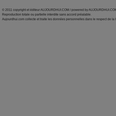
ANXA Partenaires
:
Recette
de cuisine |
Recette cuisine
|
© 2011 copyright et éditeur AUJOURDHUI.COM / powered by AUJOURDHUI.CO
Reproduction totale ou partielle interdite sans accord préalable.
Aujourdhui.com collecte et traite les données personnelles dans le respect de la 