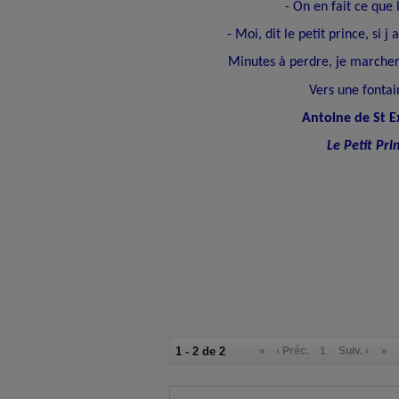
- On en fait ce que 
- Moi, dit le petit prince, si j
Minutes à perdre, je marche
Vers une fonta
Antoine de St E
Le Petit Pri
1 - 2 de 2
«
‹ Préc.
1
Suiv. ›
»