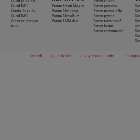
Calcul poids idéal
Forum cuisine
Calcul IMC
Forum Savoir Maigrir
Forum grossesse
Dos
Courbe de poids
Forum Montignac
Forum maman bébé
Dos
Calcul IMG
Forum MentalSlim
Forum psycho
Dos
Grossesse mois par
Forum SLIM data
Forum forme santé
Dos
mois
Forum beauté
san
Forum communauté
Dos
Dos
Dos
accueil
plan du site
envoyer à une amie
témoigna
Forum minceur
Forum cuisine
Commencer un régime
boissons, vins et cocktails
Alimentation équilibrée et nutrition
astuces et bons plans
Minceur
Recette cuisine
exercices physiques
recette facile
produits minceur
Recette poulet
Tags
:
ventre plat
|
maigrir des fesses
|
abdominaux
|
régime américain
|
régime mayo
|
Découvrez aussi
:
exercices abdominaux
|
recette wok
|