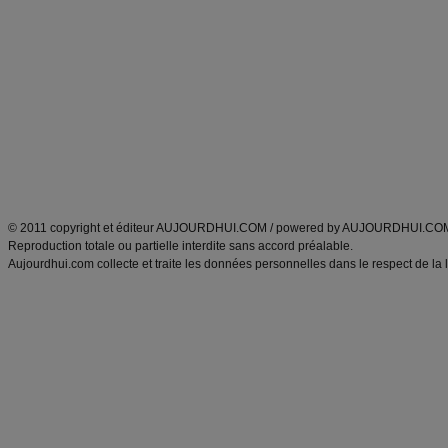
Minceur
Recette cuisine
exercices physiques
recette facile
produits minceur
Recette poulet
Tags
:
ventre plat
|
maigrir des fesses
|
abdominaux
|
régime américain
|
régime mayo
|
Découvrez aussi
:
exercices abdominaux
|
recette wok
|
ANXA Partenaires
:
Recette
de cuisine |
Recette cuisine
|
© 2011 copyright et éditeur AUJOURDHUI.COM / powered by AUJOURDHUI.CO
Reproduction totale ou partielle interdite sans accord préalable.
Aujourdhui.com collecte et traite les données personnelles dans le respect de la 