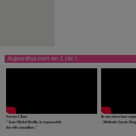
Aujourdhui.com en 1 clic !
Service Client
ils ont réussi leur rég
"Jean-Michel Berille, le responsable
- Méthode Savoir Maig
des télé-conseillers."