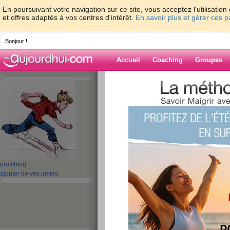
En poursuivant votre navigation sur ce site, vous acceptez l'utilisati
et offres adaptés à vos centres d'intérêt.
En savoir plus et gérer ces 
Bonjour !
Accueil
Coaching
Groupes
Accueil
>
espaces
>
cloclo06
> J10 Histo
Blog de cloclo0
aide blog
J10 Histoire
publié le 10/01/2008 à 02:12
profil
blog
ajouter de vos amies
J10* jeudi 10 janvier 2008
Histoire Z
Un jeune moine, qui venait d arriv