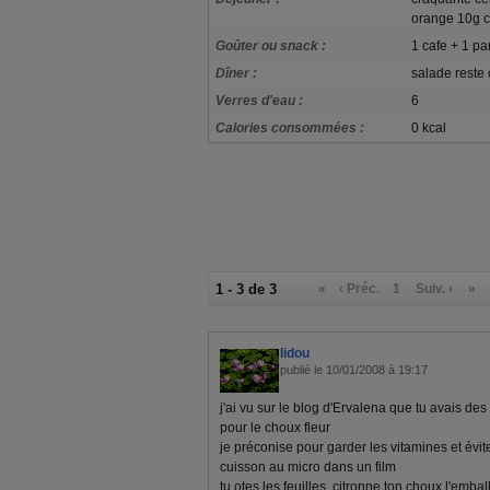
orange 10g c
Goûter ou snack :
1 cafe + 1 par
Dîner :
salade reste 
Verres d'eau :
6
Calories consommées :
0 kcal
1 - 3 de 3
«
‹ Préc.
1
Suiv. ›
»
lidou
publié le 10/01/2008 à 19:17
j'ai vu sur le blog d'Ervalena que tu avais d
pour le choux fleur
je préconise pour garder les vitamines et évi
cuisson au micro dans un film
tu otes les feuilles, citronne ton choux l'emba