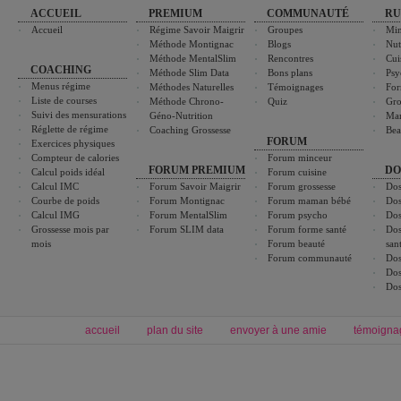
ACCUEIL
PREMIUM
COMMUNAUTÉ
RU
Accueil
Régime Savoir Maigrir
Groupes
Min
Méthode Montignac
Blogs
Nut
Méthode MentalSlim
Rencontres
Cui
COACHING
Méthode Slim Data
Bons plans
Psy
Menus régime
Méthodes Naturelles
Témoignages
For
Liste de courses
Méthode Chrono-
Quiz
Gro
Suivi des mensurations
Géno-Nutrition
Ma
Réglette de régime
Coaching Grossesse
Bea
FORUM
Exercices physiques
Compteur de calories
Forum minceur
FORUM PREMIUM
DO
Calcul poids idéal
Forum cuisine
Calcul IMC
Forum Savoir Maigrir
Forum grossesse
Dos
Courbe de poids
Forum Montignac
Forum maman bébé
Dos
Calcul IMG
Forum MentalSlim
Forum psycho
Dos
Grossesse mois par
Forum SLIM data
Forum forme santé
Dos
mois
Forum beauté
san
Forum communauté
Dos
Dos
Dos
accueil
plan du site
envoyer à une amie
témoigna
Forum minceur
Forum cuisine
Commencer un régime
boissons, vins et cocktails
Alimentation équilibrée et nutrition
astuces et bons plans