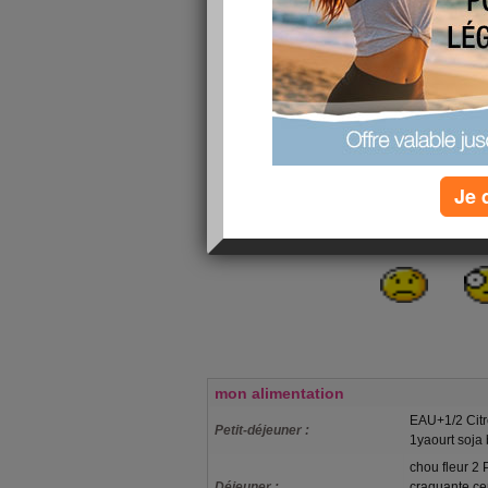
s’adressa au ma
« Je suis nouveau dans
Pourriez-vous me donner 
-As-tu mangé ta sou
Demanda le maît
-Oui, je l’ai mangée, répon
Je 
- Alors, va laver t
mon alimentation
EAU+1/2 Citr
Petit-déjeuner :
1yaourt soja 
chou fleur 2 
Déjeuner :
craquante ce