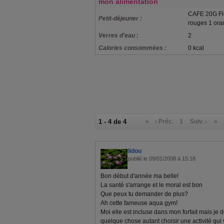
mon alimentation
CAFE 20G Flo
Petit-déjeuner :
rouges 1 ora
Verres d'eau :
2
Calories consommées :
0 kcal
1 - 4 de 4
«
‹ Préc.
1
Suiv. ›
»
lidou
publié le 09/01/2008 à 15:18
Bon début d'année ma belle!
La santé s'arrange et le moral est bon
Que peux tu demander de plus?
Ah cette fameuse aqua gym!
Moi elle est incluse dans mon forfait mais je dé
quelque chose autant choisir une activité qui v