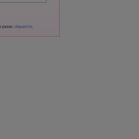
de passe,
cliquant ici
.