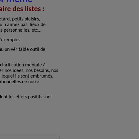
ire des listes :
ard, petits plaisirs,
u n aimez pas, lieux de
s personnelles, etc…
d’exemples.
u un véritable outil de
clarification mentale à
r nos idées, nos besoins, nos
 lequel ils sont embrumés,
ationnelles de notre
ont les effets positifs sont