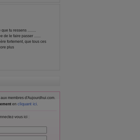
ue tu ressens .........
de le faire passer .......
ère fortement, que tous ces
core plus
vés aux membres d'Aujourdhui.com.
cliquant ici
itement
en
.
nnectez-vous ici :