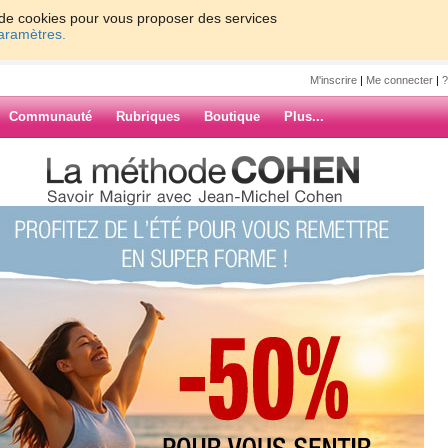
on de cookies pour vous proposer des services
paramètres.
M'inscrire
|
Me connecter
|
?
Communauté
Rubriques
Boutique
Plus...
LDES ET PLUIE
6
PLUIE
des soldes.... et pas envie de
dé à - 200 € il va falloir y
ARCHIVES
ait le plus grand bien hier,