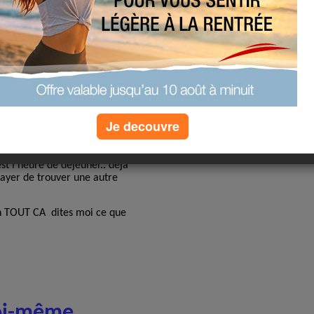
. Je tousse moins ... Ma prise
ore un peu mal dans les mains
.
 commence une cure de
pe dans 1.5 litre d eau)
u moins riche en minéraux
ger mes reins (Montcalm) et
rer ma flore intestinale
Je decouvre
 et de métho etc....
15 à 13H15 et de 19h30 à
st l heure de déjeuner.. deja
ssayer de trouver une autre
n TOUT CA dites moi ce que
soi-même