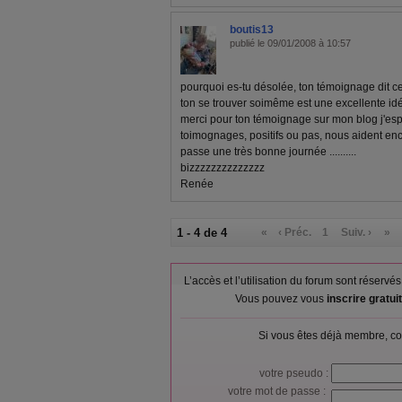
boutis13
publié le 09/01/2008 à 10:57
pourquoi es-tu désolée, ton témoignage dit ce q
ton se trouver soimême est une excellente idée 
merci pour ton témoignage sur mon blog j'esp
toimognages, positifs ou pas, nous aident en
passe une très bonne journée ..........
bizzzzzzzzzzzzzz
Renée
1 - 4 de 4
«
‹ Préc.
1
Suiv. ›
»
L’accès et l’utilisation du forum sont réser
Vous pouvez vous
inscrire gratu
Si vous êtes déjà membre, co
votre pseudo :
votre mot de passe :