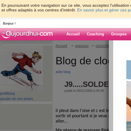
En poursuivant votre navigation sur ce site, vous acceptez l'utilisati
et offres adaptés à vos centres d'intérêt.
En savoir plus et gérer ces 
Bonjour !
Accueil
Coaching
Groupes
Accueil
>
espaces
>
cloclo06
> J9.....SO
Blog de cloclo0
aide blog
J9.....SOLDES ET 
publié le 09/01/2008 à 09:48
profil
blog
ajouter de vos amies
il pleut dans l'oise et c est le 1 er jour 
sortir et pourtant si je veux mon four sol
aller...
Ma séance de massage Biokinergie m'a f