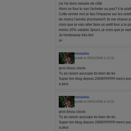
j'ai l'ai donc laissée de côté
Alors ce four tu vas l'acheter ou pas? il te pl
Cette année moi je fais l'impasse sur les solde
de moins l'année prochaine!!! Je me réseve po
crois que je vais aller faire un petit tour a la 
moins 20% valable 3jours, je crois que je vais
Je t'embrasse très fort
a+
nanadou
publié le 09/01/2008 à 12:31
gros bisou cloclo
Tu as raison auccupe toi bien de toi.
Super ton blog depuis 2008!!!!!!!!!!!!!! merci p
a plus
nanadou
publié le 09/01/2008 à 12:31
gros bisou cloclo
Tu as raison auccupe toi bien de toi.
Super ton blog depuis 2008!!!!!!!!!!!!!! merci p
a plus