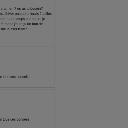
ait vraiment? en as tu besoin?
s d'hiver puique je ferais 2 tailles
ur le printemps par contre je
parfumerie j'ai reçu un bon de
 me laisser tenter
our tous ces conseils.
our tous ces conseils.