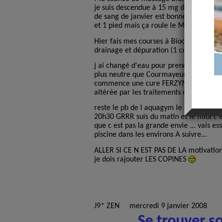
je suis descendue à 15 mg de cortisone .
de sang de janvier est bonne , j ai enc
et 1 pied mais ça roule le Moral est bon
Hier fais mes courses à Biocoop et je
drainage et dépuration (1 cuillere à sou
j ai changé d'eau pour prendre une ea
plus neutre que Courmayeur pour soula
commence une cure FERZYM pour restau
altérée par les traitements de cortisone
reste le pb de l aquagym le mardi 12H
20h30 GRRR suis du matin et le midi c e
que c est pas la grande envie ... vais e
piscine dans les environs A suivre...
ALLER SI CE N EST PAS DE LA motivatio
je dois rajouter LES COPINES
J9* ZEN mercredi 9 janvier 2008
Se trouver 