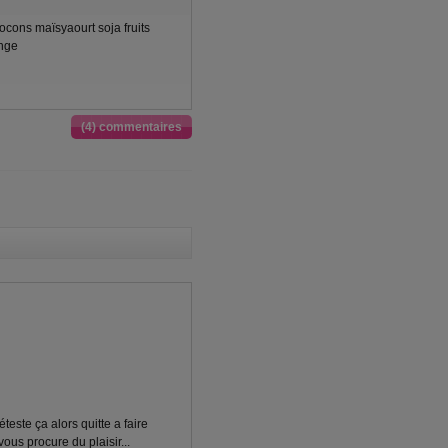
cons maïsyaourt soja fruits
nge
(4) commentaires
teste ça alors quitte a faire
ous procure du plaisir...