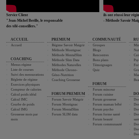
Service Client
ils ont réussi leur rég
"Jean-Michel Berille, le responsable
- Méthode Savoir Maig
des télé-conseillers."
ACCUEIL
PREMIUM
COMMUNAUTÉ
RU
Accueil
Régime Savoir Maigrir
Groupes
Min
Méthode Montignac
Blogs
Nut
Méthode MentalSlim
Rencontres
Cui
COACHING
Méthode Slim Data
Bons plans
Psy
Menus régime
Méthodes Naturelles
Témoignages
For
Liste de courses
Méthode Chrono-
Quiz
Gro
Suivi des mensurations
Géno-Nutrition
Ma
Réglette de régime
Coaching Grossesse
Bea
FORUM
Exercices physiques
Compteur de calories
Forum minceur
FORUM PREMIUM
DO
Calcul poids idéal
Forum cuisine
Calcul IMC
Forum Savoir Maigrir
Forum grossesse
Dos
Courbe de poids
Forum Montignac
Forum maman bébé
Dos
Calcul IMG
Forum MentalSlim
Forum psycho
Dos
Grossesse mois par
Forum SLIM data
Forum forme santé
Dos
mois
Forum beauté
san
Forum communauté
Dos
Dos
Dos