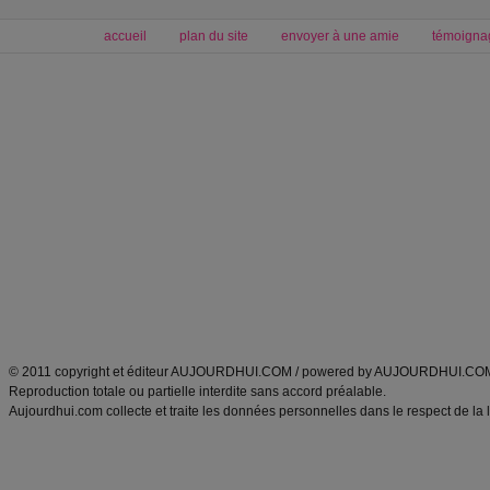
accueil
plan du site
envoyer à une amie
témoigna
Forum minceur
Forum cuisine
Commencer un régime
boissons, vins et cocktails
Alimentation équilibrée et nutrition
astuces et bons plans
Minceur
Recette cuisine
exercices physiques
recette facile
produits minceur
Recette poulet
Tags
:
ventre plat
|
maigrir des fesses
|
abdominaux
|
régime américain
|
régime mayo
|
Découvrez aussi
:
exercices abdominaux
|
recette wok
|
ANXA Partenaires
:
Recette
de cuisine |
Recette cuisine
|
© 2011 copyright et éditeur AUJOURDHUI.COM / powered by AUJOURDHUI.CO
Reproduction totale ou partielle interdite sans accord préalable.
Aujourdhui.com collecte et traite les données personnelles dans le respect de la 