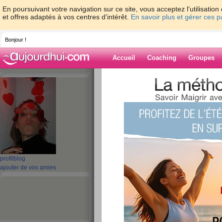
En poursuivant votre navigation sur ce site, vous acceptez l'utilisati
et offres adaptés à vos centres d'intérêt.
En savoir plus et gérer ces 
Bonjour !
Accueil
Coaching
Groupes
Accueil
>
espaces
>
cilie
> On a de la conc
Blog de cilie
aide blog
On a de la concurre
publié le 22/03/2008 à 15:12
profil
blog
ajouter de vos amies
Coucou les winneuses !!!!!!!!
Bon bah là nous sommes battues à plat de couture 
Regardez cette vidéo et régalez vous !!!!!!!!!!!!!!!!!!