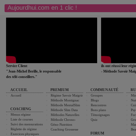
Aujourdhui.com en 1 clic !
Service Client
ils ont réussi leur rég
"Jean-Michel Berille, le responsable
- Méthode Savoir Maig
des télé-conseillers."
ACCUEIL
PREMIUM
COMMUNAUTÉ
RU
Accueil
Régime Savoir Maigrir
Groupes
Min
Méthode Montignac
Blogs
Nut
Méthode MentalSlim
Rencontres
Cui
COACHING
Méthode Slim Data
Bons plans
Psy
Menus régime
Méthodes Naturelles
Témoignages
For
Liste de courses
Méthode Chrono-
Quiz
Gro
Suivi des mensurations
Géno-Nutrition
Ma
Réglette de régime
Coaching Grossesse
Bea
FORUM
Exercices physiques