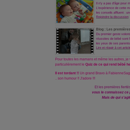
Il n'y a pas d'âge pour 
L'expérience de cette 
les conseils affluent : u
Rejoindre la discussion
Blog : Les premières
Du premier geste volont
réussites de bébé sont l'
les yeux de ses parent
Lire et réagir à cet articl
Pour toutes les mamans et même les autres, je v
particulièrement le
Quiz de ce qui rend bébé h
Il est tordant !!
Un grand Bravo à
FabienneSa
.. son humour !! J'adore !!!
Et les premières fierté
vous le connaissez ce p
Mais de qui s'agit