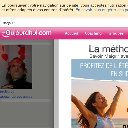
En poursuivant votre navigation sur ce site, vous acceptez l'utilisati
et offres adaptés à vos centres d'intérêt.
En savoir plus et gérer ces 
Bonjour !
Accueil
Coaching
Groupes
Accueil
>
espaces
>
cilie
> Coup de coeur
Blog de cilie
aide blog
Coup de coeur po
de bébé !!
profil
blog
ajouter de vos amies
publié le 24/11/2008 à 11:32
Bonjour les filles !!!!
Je vous invite à découvrir le super nouveau do
avec la nouvelle équipe de winneuses de la c