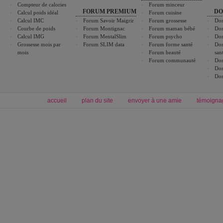
Compteur de calories
Forum minceur
FORUM PREMIUM
DO
Calcul poids idéal
Forum cuisine
Calcul IMC
Forum Savoir Maigrir
Forum grossesse
Dos
Courbe de poids
Forum Montignac
Forum maman bébé
Dos
Calcul IMG
Forum MentalSlim
Forum psycho
Dos
Grossesse mois par
Forum SLIM data
Forum forme santé
Dos
mois
Forum beauté
san
Forum communauté
Dos
Dos
Dos
accueil
plan du site
envoyer à une amie
témoigna
Forum minceur
Forum cuisine
Commencer un régime
boissons, vins et cocktails
Alimentation équilibrée et nutrition
astuces et bons plans
Minceur
Recette cuisine
exercices physiques
recette facile
produits minceur
Recette poulet
Tags
:
ventre plat
|
maigrir des fesses
|
abdominaux
|
régime américain
|
régime mayo
|
Découvrez aussi
:
exercices abdominaux
|
recette wok
|