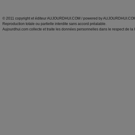
ANXA Partenaires
:
Recette
de cuisine |
Recette cuisine
|
© 2011 copyright et éditeur AUJOURDHUI.COM / powered by AUJOURDHUI.CO
Reproduction totale ou partielle interdite sans accord préalable.
Aujourdhui.com collecte et traite les données personnelles dans le respect de la 