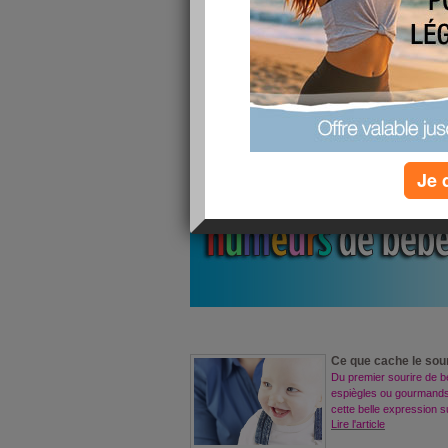
J'en profite pour dir
Fabienne
,
Sandrine
,
Mi
que je suis ravie de bo
et qu'elles font vraiment du s
A vous de jug
Je 
Ce que cache le sou
Du premier sourire de 
espiègles ou gourmands
cette belle expression s
Lire l'article