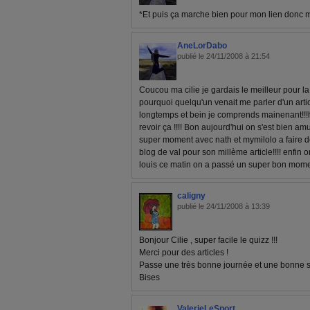
*Et puis ça marche bien pour mon lien donc me
AneLorDabo
publié le 24/11/2008 à 21:54
Coucou ma cilie je gardais le meilleur pour la
pourquoi quelqu'un venait me parler d'un artic
longtemps et bein je comprends mainenant!!!hih
revoir ça !!!! Bon aujourd'hui on s'est bien am
super moment avec nath et mymilolo a faire d
blog de val pour son millème article!!!! enfin o
louis ce matin on a passé un super bon moment
caligny
publié le 24/11/2008 à 13:39
Bonjour Cilie , super facile le quizz !!!
Merci pour des articles !
Passe une très bonne journée et une bonne 
Bises
ValerieLeSport