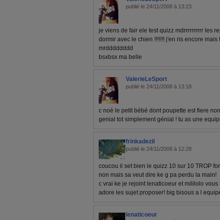
publié le 24/11/2008 à 13:23
je viens de fair ele test quizz mdrrrrrrrrrr les
dormir avec le chien !!!!!!! j'en ris encore mais 
mrdddddddd
bsxbsx ma belle
ValerieLeSport
publié le 24/11/2008 à 13:18
c noé le petit bébé dont poupette est fiere n
genial tot simplement génial ! tu as une equipe 
frinkadezil
publié le 24/11/2008 à 12:28
coucou il set bien le quizz 10 sur 10 TROP fort
non mais sa veut dire ke g pa perdu la main!
c vrai ke je rejoint lenaticoeur et mililolo vous
adore les sujet proposer! big bisous a l equip
lenaticoeur