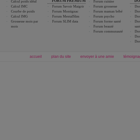
FORUM PREMIUM
DO
Calcul poids idéal
Forum cuisine
Calcul IMC
Forum Savoir Maigrir
Forum grossesse
Dos
Courbe de poids
Forum Montignac
Forum maman bébé
Dos
Calcul IMG
Forum MentalSlim
Forum psycho
Dos
Grossesse mois par
Forum SLIM data
Forum forme santé
Dos
mois
Forum beauté
san
Forum communauté
Dos
Dos
Dos
accueil
plan du site
envoyer à une amie
témoigna
Forum minceur
Forum cuisine
Commencer un régime
boissons, vins et cocktails
Alimentation équilibrée et nutrition
astuces et bons plans
Minceur
Recette cuisine
exercices physiques
recette facile
produits minceur
Recette poulet
Tags
:
ventre plat
|
maigrir des fesses
|
abdominaux
|
régime américain
|
régime mayo
|
Découvrez aussi
:
exercices abdominaux
|
recette wok
|