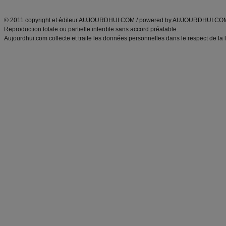
ANXA Partenaires
:
Recette
de cuisine |
Recette cuisine
|
© 2011 copyright et éditeur AUJOURDHUI.COM / powered by AUJOURDHUI.CO
Reproduction totale ou partielle interdite sans accord préalable.
Aujourdhui.com collecte et traite les données personnelles dans le respect de la 