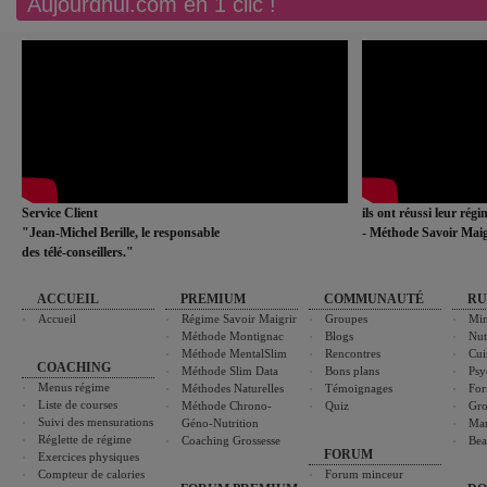
Aujourdhui.com en 1 clic !
Service Client
ils ont réussi leur rég
"Jean-Michel Berille, le responsable
- Méthode Savoir Maig
des télé-conseillers."
ACCUEIL
PREMIUM
COMMUNAUTÉ
RU
Accueil
Régime Savoir Maigrir
Groupes
Min
Méthode Montignac
Blogs
Nut
Méthode MentalSlim
Rencontres
Cui
COACHING
Méthode Slim Data
Bons plans
Psy
Menus régime
Méthodes Naturelles
Témoignages
For
Liste de courses
Méthode Chrono-
Quiz
Gro
Suivi des mensurations
Géno-Nutrition
Ma
Réglette de régime
Coaching Grossesse
Bea
FORUM
Exercices physiques
Compteur de calories
Forum minceur