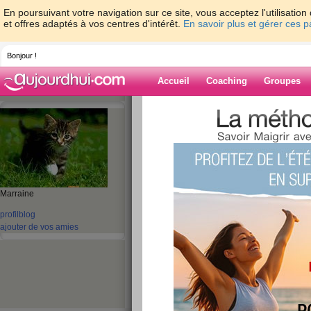
En poursuivant votre navigation sur ce site, vous acceptez l'utilisati
et offres adaptés à vos centres d'intérêt.
En savoir plus et gérer ces 
Bonjour !
Accueil
Coaching
Groupes
Accueil
>
espaces
>
choco284
> petit pa
Blog de choco2
aide blog
Marraine
petit passage rapi
profil
blog
publié le 20/04/2012 à 07:21
ajouter de vos amies
bonjour !!!!!!!
ce matin j'ai froid !!!! même pour faire ma gym !!!
bon ne tombons pas dans la déprime !!!!!! restons
semaine 8