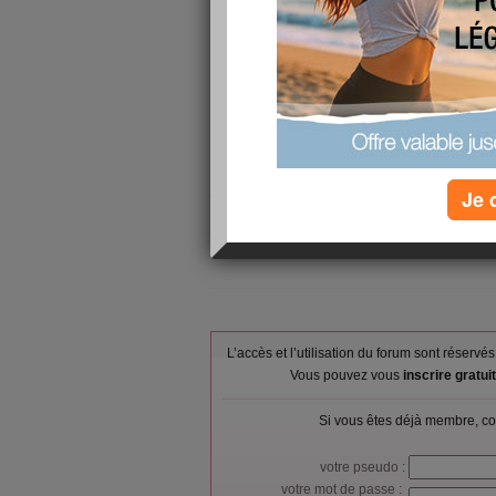
dernier petit palper rouler ce soir
la semaine prochaine un gommage du corps +s
ce week-end et ben!!!!! pas grand chose vu le 
pourtant j'avais plein d'idées sympa!!!
ce n'est que partie remise
je vous souhaite un bon week-end !!!!! profitez 'e
Je 
a+
L’accès et l’utilisation du forum sont réser
Vous pouvez vous
inscrire gratu
Si vous êtes déjà membre, co
votre pseudo :
votre mot de passe :