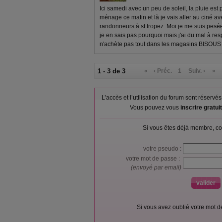
Ici samedi avec un peu de soleil, la pluie est pa
ménage ce matin et là je vais aller au ciné av
randonneurs à st tropez. Moi je me suis pesée
je en sais pas pourquoi mais j'ai du mal à re
n'achète pas tout dans les magasins BISOUS
1 - 3 de 3
«
‹ Préc.
1
Suiv. ›
»
L’accès et l’utilisation du forum sont réser
Vous pouvez vous
inscrire gratu
Si vous êtes déjà membre, co
votre pseudo :
votre mot de passe :
(envoyé par email)
Si vous avez oublié votre mot 