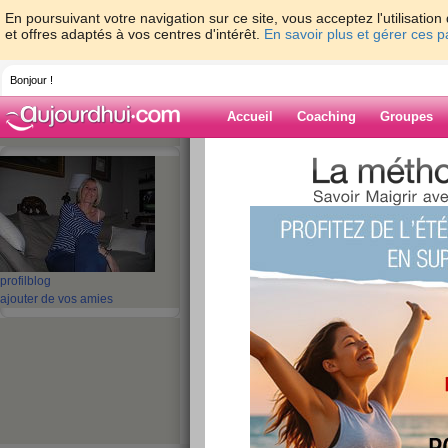
En poursuivant votre navigation sur ce site, vous acceptez l'utilisati
et offres adaptés à vos centres d'intérêt.
En savoir plus et gérer ces 
Bonjour !
Accueil
Coaching
Groupes
Accueil
>
espaces
>
chip
> UN PETIT MI
Blog de chip
aide blog
UN PETIT MIEUX
profil
blog
ajouter de vos amies
publié le 12/04/2008 à 11:45
Heureusement j'ai passé une bonne nuit ce qu
mieux aujourd'hui ......
Je me suis pesée ce matin et je n'ai pas perdu