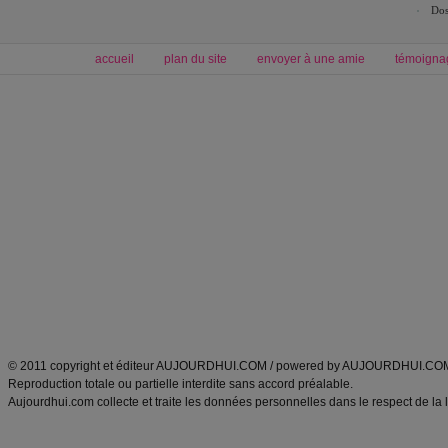
Dos
accueil
plan du site
envoyer à une amie
témoigna
Forum minceur
Forum cuisine
Commencer un régime
boissons, vins et cocktails
Alimentation équilibrée et nutrition
astuces et bons plans
Minceur
Recette cuisine
exercices physiques
recette facile
produits minceur
Recette poulet
Tags
:
ventre plat
|
maigrir des fesses
|
abdominaux
|
régime américain
|
régime mayo
|
Découvrez aussi
:
exercices abdominaux
|
recette wok
|
ANXA Partenaires
:
Recette
de cuisine |
Recette cuisine
|
© 2011 copyright et éditeur AUJOURDHUI.COM / powered by AUJOURDHUI.CO
Reproduction totale ou partielle interdite sans accord préalable.
Aujourdhui.com collecte et traite les données personnelles dans le respect de la 