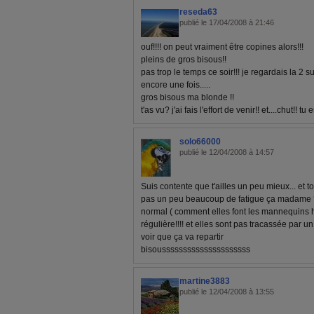
reseda63
publié le 17/04/2008 à 21:46
ouf!!!! on peut vraiment être copines alors!!!
pleins de gros bisous!!
pas trop le temps ce soir!!! je regardais la 2 sur
encore une fois.....
gros bisous ma blonde !!
t'as vu? j'ai fais l'effort de venir!! et....chut!! tu 
solo66000
publié le 12/04/2008 à 14:57
Suis contente que t'ailles un peu mieux... et to
pas un peu beaucoup de fatigue ça madame ?
normal ( comment elles font les mannequins h
régulière!!!! et elles sont pas tracassée par un 
voir que ça va repartir
bisousssssssssssssssssssss
martine3883
publié le 12/04/2008 à 13:55