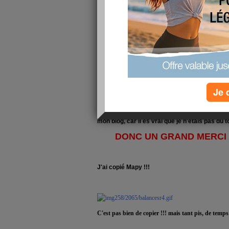
croire que je suis arrivée à un poids qui ne v
ce le bon ???) pas grave, je me sens bien aus
Donc ce matin, courses pour la semaine, car le 
quoi manger à midi !!! et pour ne pas manger 
fasse le plein de bonnes choses !!!!
J'espère que vous avez prévu un bon samedi, en
fait un temps mitigé, mais froid, il y a beauco
encore là !!!!
Je 
Je vais faire le tour de vos blogs et je reviendr
Je voulais remercier mes fidèles amies qui h
mon blog, car il es vrai que je n'étais pas du 
DONC UN GRAND MERCI 
J'ai copié Mapy !!!
C'est pas bien de copier !!! mais tant pis, de temps