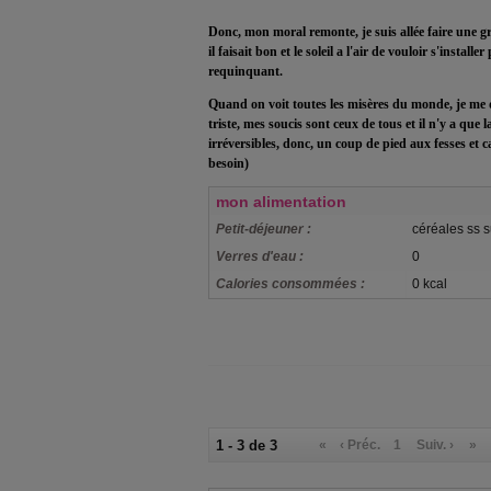
Donc, mon moral remonte, je suis allée faire une 
il faisait bon et le soleil a l'air de vouloir s'installe
requinquant.
Quand on voit toutes les misères du monde, je me di
triste, mes soucis sont ceux de tous et il n'y a que 
irréversibles, donc, un coup de pied aux fesses et ca r
besoin)
mon alimentation
Petit-déjeuner :
céréales ss s
Verres d'eau :
0
Calories consommées :
0 kcal
1 - 3 de 3
«
‹ Préc.
1
Suiv. ›
»