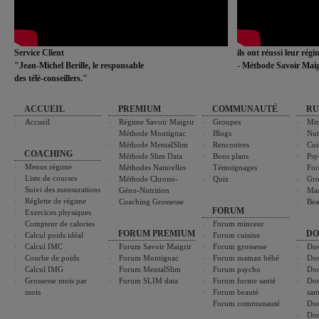
Service Client
ils ont réussi leur rég
"Jean-Michel Berille, le responsable
- Méthode Savoir Maig
des télé-conseillers."
ACCUEIL
PREMIUM
COMMUNAUTÉ
RU
Accueil
Régime Savoir Maigrir
Groupes
Min
Méthode Montignac
Blogs
Nut
Méthode MentalSlim
Rencontres
Cui
COACHING
Méthode Slim Data
Bons plans
Psy
Menus régime
Méthodes Naturelles
Témoignages
For
Liste de courses
Méthode Chrono-
Quiz
Gro
Suivi des mensurations
Géno-Nutrition
Ma
Réglette de régime
Coaching Grossesse
Bea
FORUM
Exercices physiques
Compteur de calories
Forum minceur
FORUM PREMIUM
DO
Calcul poids idéal
Forum cuisine
Calcul IMC
Forum Savoir Maigrir
Forum grossesse
Dos
Courbe de poids
Forum Montignac
Forum maman bébé
Dos
Calcul IMG
Forum MentalSlim
Forum psycho
Dos
Grossesse mois par
Forum SLIM data
Forum forme santé
Dos
mois
Forum beauté
san
Forum communauté
Dos
Dos