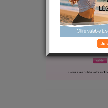
L’accès et l’utilisation du forum sont réser
Vous pouvez vous
inscrire gratu
Si vous êtes déjà membre, co
Je 
votre pseudo :
votre mot de passe :
(envoyé par email)
Si vous avez oublié votre mot 