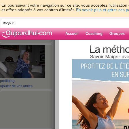
En poursuivant votre navigation sur ce site, vous acceptez l'utilisati
et offres adaptés à vos centres d'intérêt.
En savoir plus et gérer ces 
Bonjour !
Accueil
Coaching
Groupes
Accueil
>
espaces
>
chip
> JOYeuX NoEl..
Blog de chip
aide blog
JOYeuX NoEl......
profil
blog
ajouter de vos amies
publié le 23/12/2012 à 18:31
Joyeux Noël a toutes et à tous...que cette fête 
si je ne suis plus très présente sur le site, je
d'entre vous. Je vous embrasse très fort et soye