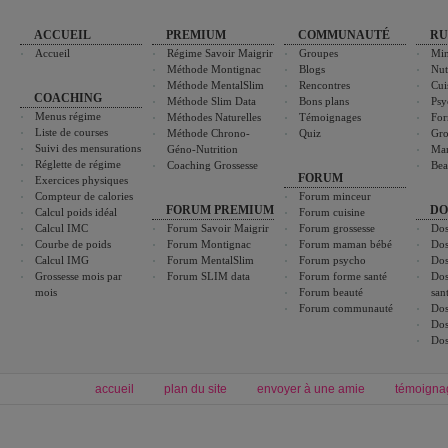
ACCUEIL
PREMIUM
COMMUNAUTÉ
RU
Accueil
Régime Savoir Maigrir
Groupes
Min
Méthode Montignac
Blogs
Nut
Méthode MentalSlim
Rencontres
Cui
COACHING
Méthode Slim Data
Bons plans
Psy
Menus régime
Méthodes Naturelles
Témoignages
For
Liste de courses
Méthode Chrono-
Quiz
Gro
Suivi des mensurations
Géno-Nutrition
Ma
Réglette de régime
Coaching Grossesse
Bea
FORUM
Exercices physiques
Compteur de calories
Forum minceur
FORUM PREMIUM
DO
Calcul poids idéal
Forum cuisine
Calcul IMC
Forum Savoir Maigrir
Forum grossesse
Dos
Courbe de poids
Forum Montignac
Forum maman bébé
Dos
Calcul IMG
Forum MentalSlim
Forum psycho
Dos
Grossesse mois par
Forum SLIM data
Forum forme santé
Dos
mois
Forum beauté
san
Forum communauté
Dos
Dos
Dos
accueil
plan du site
envoyer à une amie
témoigna
Forum minceur
Forum cuisine
Commencer un régime
boissons, vins et cocktails