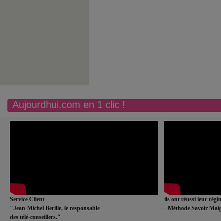
Aujourdhui.com en 1 clic !
Service Client
ils ont réussi leur rég
"Jean-Michel Berille, le responsable
- Méthode Savoir Maig
des télé-conseillers."