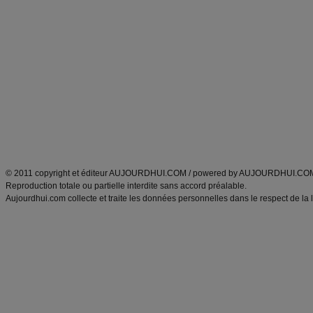
Alimentation équilibrée et nutrition
astuces et bons plans
Minceur
Recette cuisine
exercices physiques
recette facile
produits minceur
Recette poulet
Tags
:
ventre plat
|
maigrir des fesses
|
abdominaux
|
régime américain
|
régime mayo
|
Découvrez aussi
:
exercices abdominaux
|
recette wok
|
ANXA Partenaires
:
Recette
de cuisine |
Recette cuisine
|
© 2011 copyright et éditeur AUJOURDHUI.COM / powered by AUJOURDHUI.CO
Reproduction totale ou partielle interdite sans accord préalable.
Aujourdhui.com collecte et traite les données personnelles dans le respect de la 