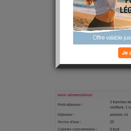
Je 
mon alimentation
2 tranches de
Petit-déjeuner :
confiture, 1 c
Déjeuner :
poisson, riz
Verres d'eau :
20
Calories consommées :
0 kcal