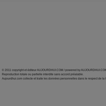
Forum minceur
Forum cuisine
Commencer un régime
boissons, vins et cocktails
Alimentation équilibrée et nutrition
astuces et bons plans
Minceur
Recette cuisine
exercices physiques
recette facile
produits minceur
Recette poulet
Tags
:
ventre plat
|
maigrir des fesses
|
abdominaux
|
régime américain
|
régime mayo
|
Découvrez aussi
:
exercices abdominaux
|
recette wok
|
ANXA Partenaires
:
Recette
de cuisine |
Recette cuisine
|
© 2011 copyright et éditeur AUJOURDHUI.COM / powered by AUJOURDHUI.CO
Reproduction totale ou partielle interdite sans accord préalable.
Aujourdhui.com collecte et traite les données personnelles dans le respect de la 