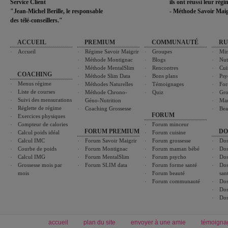
Service Client
ils ont réussi leur rég
"Jean-Michel Berille, le responsable
- Méthode Savoir Maig
des télé-conseillers."
ACCUEIL
PREMIUM
COMMUNAUTÉ
RU
Accueil
Régime Savoir Maigrir
Groupes
Min
Méthode Montignac
Blogs
Nut
Méthode MentalSlim
Rencontres
Cui
COACHING
Méthode Slim Data
Bons plans
Psy
Menus régime
Méthodes Naturelles
Témoignages
For
Liste de courses
Méthode Chrono-
Quiz
Gro
Suivi des mensurations
Géno-Nutrition
Ma
Réglette de régime
Coaching Grossesse
Bea
FORUM
Exercices physiques
Compteur de calories
Forum minceur
FORUM PREMIUM
DO
Calcul poids idéal
Forum cuisine
Calcul IMC
Forum Savoir Maigrir
Forum grossesse
Dos
Courbe de poids
Forum Montignac
Forum maman bébé
Dos
Calcul IMG
Forum MentalSlim
Forum psycho
Dos
Grossesse mois par
Forum SLIM data
Forum forme santé
Dos
mois
Forum beauté
san
Forum communauté
Dos
Dos
Dos
accueil
plan du site
envoyer à une amie
témoigna