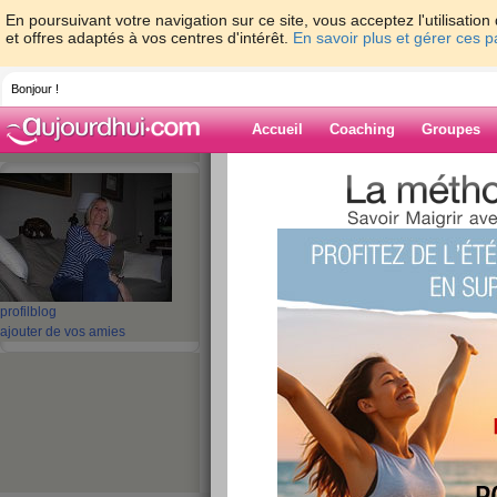
En poursuivant votre navigation sur ce site, vous acceptez l'utilisati
et offres adaptés à vos centres d'intérêt.
En savoir plus et gérer ces 
Bonjour !
Accueil
Coaching
Groupes
Accueil
>
espaces
>
chip
> PLUS QUE 3 J
Blog de chip
aide blog
PLUS QUE 3 JOURS
profil
blog
ajouter de vos amies
publié le 21/12/2007 à 09:28