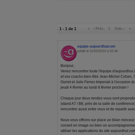
1 - 1 de 1
«
‹ Préc.
1
Suiv. ›
»
equipe-aujourdhuicom
publié le 01/02/2010 à 02:40
Bonjour,
Venez rencontrer toute l'équipe d'aujourdhui.
et vos coachs bien-être Jean-Michel Cohen, 
Gurret et Julie Ferrez-Imperiali à l'occasion d
jeudi 4 février au lundi 8 février prochain !
Chaque jour deux rendez-vous sont proposés 
(stand A7 / B8, près de la salle de conférenc
rencontrer aussi entre vous et de repartir av
Nous vous offrons sur place un bilan minceur, 
conseil en image ou bien un accompagnemen
utiliser les applications du site aujourdhui.com