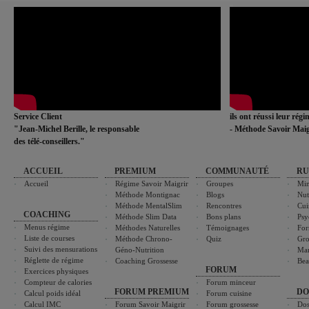
Service Client
ils ont réussi leur rég
"Jean-Michel Berille, le responsable
- Méthode Savoir Maig
des télé-conseillers."
ACCUEIL
PREMIUM
COMMUNAUTÉ
RU
Accueil
Régime Savoir Maigrir
Groupes
Min
Méthode Montignac
Blogs
Nut
Méthode MentalSlim
Rencontres
Cui
COACHING
Méthode Slim Data
Bons plans
Psy
Menus régime
Méthodes Naturelles
Témoignages
For
Liste de courses
Méthode Chrono-
Quiz
Gro
Suivi des mensurations
Géno-Nutrition
Ma
Réglette de régime
Coaching Grossesse
Bea
FORUM
Exercices physiques
Compteur de calories
Forum minceur
FORUM PREMIUM
DO
Calcul poids idéal
Forum cuisine
Calcul IMC
Forum Savoir Maigrir
Forum grossesse
Dos