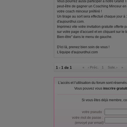
Vous pourrez aussi participer à notre Grand T
peut-être de gagner un Coaching Minceur en l
votre coach minceur préféré !
Un tirage au sort sera effectué chaque jour à
d'aujourdhui.com.
Imprimez vite votre invitation gratuite offerte
sur votre page d'accueil et en cliquant sur le
Bien-être" dans le menu de gauche.
D'ici là, prenez bien soin de vous !
L'équipe d'aujourdhui.com
1 - 1 de 1
«
‹ Préc.
1
Suiv. ›
»
L’accès et l’utilisation du forum sont réser
Vous pouvez vous
inscrire gratu
Si vous êtes déjà membre, co
votre pseudo :
votre mot de passe :
(envoyé par email)