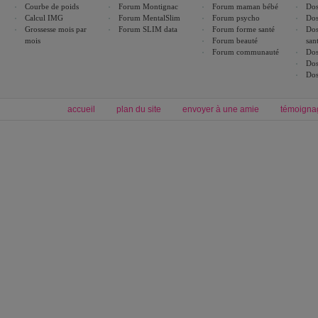
Courbe de poids
Forum Montignac
Forum maman bébé
Dos
Calcul IMG
Forum MentalSlim
Forum psycho
Dos
Grossesse mois par
Forum SLIM data
Forum forme santé
Dos
mois
Forum beauté
san
Forum communauté
Dos
Dos
Dos
accueil
plan du site
envoyer à une amie
témoigna
Forum minceur
Forum cuisine
Commencer un régime
boissons, vins et cocktails
Alimentation équilibrée et nutrition
astuces et bons plans
Minceur
Recette cuisine
exercices physiques
recette facile
produits minceur
Recette poulet
Tags
:
ventre plat
|
maigrir des fesses
|
abdominaux
|
régime américain
|
régime mayo
|
Découvrez aussi
:
exercices abdominaux
|
recette wok
|
ANXA Partenaires
:
Recette
de cuisine |
Recette cuisine
|