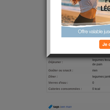
avec mon hyper - tension et en plus du cholestero
perdre deja 5 ou 6 kilos pour commncer ca me fai
des demain je commence.............. bonne soi
y a t-il des amies pour m'aider merci
Je 
mon alimentation
Petit-déjeuner :
pain beurre
legumes fecu
Déjeuner :
de pain
Goûter ou snack :
rien
Dîner :
legumes jamb
Verres d'eau :
0
Calories consommées :
0 kcal
tags :
we man