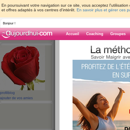
En poursuivant votre navigation sur ce site, vous acceptez l'utilisati
et offres adaptés à vos centres d'intérêt.
En savoir plus et gérer ces 
Bonjour !
Accueil
Coaching
Groupes
Accueil
>
espaces
>
chiffonette
> vivement
Blog de chiffone
aide blog
vivement le depar
publié le 19/02/2008 à 14:41
profil
blog
ajouter de vos amies
bonjour
j'avais arretée mais me revoila je sais que ce 
mais des problémes on fait que j'ai laisser tout to