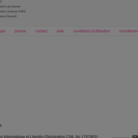
té
siers grossesse
siers maman bébé
siers beauté
ges
presse
contact
aide
conditions d'utilisation
recrutemen
Forum grossesse et bébé
Forum psychologie
envie de bébé et de devenir maman
développement personnel et spiritua
accouchement et naissance de bébé
couple et sexualité
Grossesse et femme enceinte
Psychologie
symptome grossesse
intelligence et test de qi
calendrier de grossesse
test qi
régime protéiné
|
maigrir du ventre
|
M
loi Informatique et Libertés (Déclaration CNIL No 1787863).