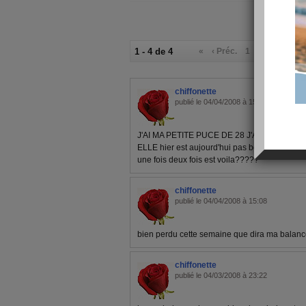
1 - 4 de 4
«
‹ Préc.
1
Suiv. ›
»
chiffonette
publié le 04/04/2008 à 15:13
J'AI MA PETITE PUCE DE 28 J'AI MANGER
ELLE hier est aujourd'hui pas bon ??mais bo
une fois deux fois est voila?????
chiffonette
publié le 04/04/2008 à 15:08
bien perdu cette semaine que dira ma balan
chiffonette
publié le 04/03/2008 à 23:22