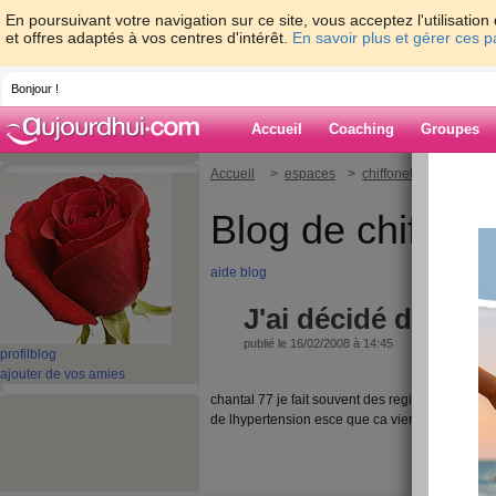
En poursuivant votre navigation sur ce site, vous acceptez l'utilisati
et offres adaptés à vos centres d'intérêt.
En savoir plus et gérer ces 
Bonjour !
Accueil
Coaching
Groupes
Accueil
>
espaces
>
chiffonette
> J'ai déc
Blog de chiffone
aide blog
J'ai décidé de minc
publié le 16/02/2008 à 14:45
profil
blog
ajouter de vos amies
chantal 77 je fait souvent des regimes je fait tre
de lhypertension esce que ca vient de la???