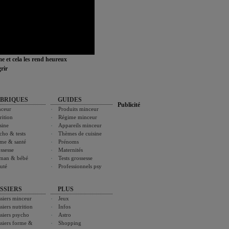
ime et cela les rend heureux
rir
BRIQUES
GUIDES
Publicité
ceur
Produits minceur
rition
Régime minceur
sine
Appareils minceur
cho & tests
Thèmes de cuisine
me & santé
Prénoms
ssesse
Maternités
man & bébé
Tests grossesse
uté
Professionnels psy
SSIERS
PLUS
siers minceur
Jeux
siers nutrition
Infos
siers psycho
Astro
siers forme &
Shopping