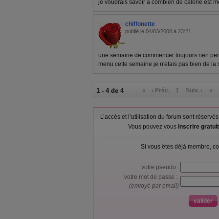
je voudrais savoir a combien de calorie est
chiffonette
publié le 04/03/2008 à 23:21
une semaine de commencer toujours rien perd
menu cette semaine je n'etais pas bien de la se
1 - 4 de 4
«
‹ Préc.
1
Suiv. ›
»
L’accès et l’utilisation du forum sont réser
Vous pouvez vous
inscrire gratu
Si vous êtes déjà membre, co
votre pseudo :
votre mot de passe :
(envoyé par email)