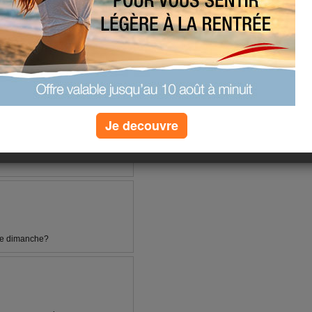
Je decouvre
 DES PETITES FRIANDISES AVEC
n peu pas refusée tiens mamie
ce dimanche?