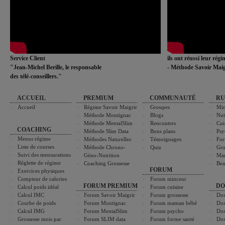
Service Client
ils ont réussi leur rég
"Jean-Michel Berille, le responsable
- Méthode Savoir Maig
des télé-conseillers."
ACCUEIL
PREMIUM
COMMUNAUTÉ
RU
Accueil
Régime Savoir Maigrir
Groupes
Min
Méthode Montignac
Blogs
Nut
Méthode MentalSlim
Rencontres
Cui
COACHING
Méthode Slim Data
Bons plans
Psy
Menus régime
Méthodes Naturelles
Témoignages
For
Liste de courses
Méthode Chrono-
Quiz
Gro
Suivi des mensurations
Géno-Nutrition
Ma
Réglette de régime
Coaching Grossesse
Bea
FORUM
Exercices physiques
Compteur de calories
Forum minceur
FORUM PREMIUM
DO
Calcul poids idéal
Forum cuisine
Calcul IMC
Forum Savoir Maigrir
Forum grossesse
Dos
Courbe de poids
Forum Montignac
Forum maman bébé
Dos
Calcul IMG
Forum MentalSlim
Forum psycho
Dos
Grossesse mois par
Forum SLIM data
Forum forme santé
Dos