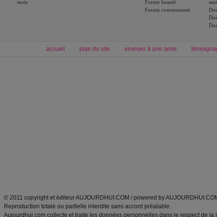
mois
Forum beauté
san
Forum communauté
Dos
Dos
Dos
accueil
plan du site
envoyer à une amie
témoigna
Forum minceur
Forum cuisine
Commencer un régime
boissons, vins et cocktails
Alimentation équilibrée et nutrition
astuces et bons plans
Minceur
Recette cuisine
exercices physiques
recette facile
produits minceur
Recette poulet
Tags
:
ventre plat
|
maigrir des fesses
|
abdominaux
|
régime américain
|
régime mayo
|
Découvrez aussi
:
exercices abdominaux
|
recette wok
|
ANXA Partenaires
:
Recette
de cuisine |
Recette cuisine
|
© 2011 copyright et éditeur AUJOURDHUI.COM / powered by AUJOURDHUI.CO
Reproduction totale ou partielle interdite sans accord préalable.
Aujourdhui.com collecte et traite les données personnelles dans le respect de la 