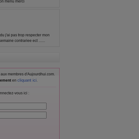
 mon menu merci
u j'ai pas trop respecter mon
maine contrariee ect .......
vés aux membres d'Aujourdhui.com.
cliquant ici
itement
en
.
nnectez-vous ici :