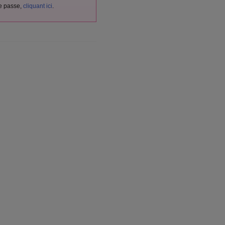
de passe,
cliquant ici
.