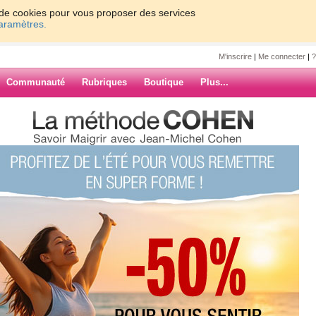
on de cookies pour vous proposer des services
paramètres.
M'inscrire
|
Me connecter
|
?
Communauté
Rubriques
Boutique
Plus...
idé de mincir
tte
ir
s attention a ce que je mange je fait
(4) commentaires
ARCHIVES