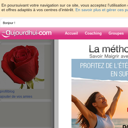
En poursuivant votre navigation sur ce site, vous acceptez l'utilisati
et offres adaptés à vos centres d'intérêt.
En savoir plus et gérer ces 
Bonjour !
Accueil
Coaching
Groupes
Accueil
>
espaces
>
chat6
Blog de chat6
aide blog
1 - 2 de 2
«
‹ Préc.
1
Suiv. ›
»
profil
blog
ajouter de vos amies
Quizz: Les 10 trucs
l'index glycémique
publié le 15/03/2010 à 15:25