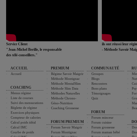
Service Client
ils ont réussi leur rég
"Jean-Michel Berille, le responsable
- Méthode Savoir Maig
des télé-conseillers."
ACCUEIL
PREMIUM
COMMUNAUTÉ
RU
Accueil
Régime Savoir Maigrir
Groupes
Min
Méthode Montignac
Blogs
Nut
Méthode MentalSlim
Rencontres
Cui
COACHING
Méthode Slim Data
Bons plans
Psy
Menus régime
Méthodes Naturelles
Témoignages
For
Liste de courses
Méthode Chrono-
Quiz
Gro
Suivi des mensurations
Géno-Nutrition
Ma
Réglette de régime
Coaching Grossesse
Bea
FORUM
Exercices physiques
Compteur de calories
Forum minceur
FORUM PREMIUM
DO
Calcul poids idéal
Forum cuisine
Calcul IMC
Forum Savoir Maigrir
Forum grossesse
Dos
Courbe de poids
Forum Montignac
Forum maman bébé
Dos