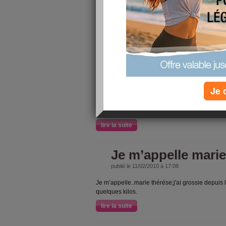
9/10
j'ai fait
au
Les 10 tru
sur l'inde
Je 
lire la suite
Je m’appelle marie
publié le 11/02/2010 à 17:08
Je m’appelle..marie thérése;j'ai grossie depui
quelques kilos.
lire la suite