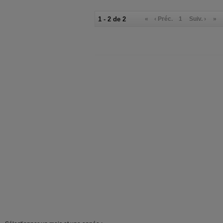
1 - 2 de 2
«
‹ Préc.
1
Suiv. ›
»