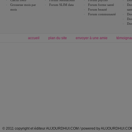
Calcul IMG
Forum MentalSlim
Forum psycho
Dos
Grossesse mois par
Forum SLIM data
Forum forme santé
Dos
mois
Forum beauté
san
Forum communauté
Dos
Dos
Dos
accueil
plan du site
envoyer à une amie
témoigna
Forum minceur
Forum cuisine
Commencer un régime
boissons, vins et cocktails
Alimentation équilibrée et nutrition
astuces et bons plans
Minceur
Recette cuisine
exercices physiques
recette facile
produits minceur
Recette poulet
Tags
:
ventre plat
|
maigrir des fesses
|
abdominaux
|
régime américain
|
régime mayo
|
Découvrez aussi
:
exercices abdominaux
|
recette wok
|
ANXA Partenaires
:
Recette
de cuisine |
Recette cuisine
|
© 2011 copyright et éditeur AUJOURDHUI.COM / powered by AUJOURDHUI.CO