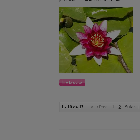
je vs souhaite un très bon week end
lire la suite
1 - 10 de 17
«
‹ Préc.
1
2
Suiv. ›