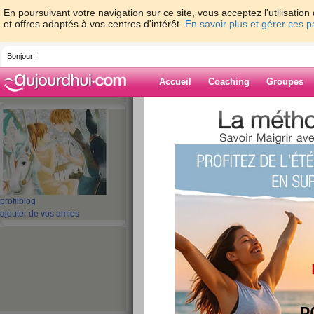
En poursuivant votre navigation sur ce site, vous acceptez l'utilisati
et offres adaptés à vos centres d'intérêt.
En savoir plus et gérer ces 
Bonjour !
Accueil
Coaching
Groupes
Accueil
>
espaces
>
chaimae6
Blog de chaima
aide blog
profil
blog
ajouter de vos amies
1 - 10 de 17
«
‹ Préc.
1
2
Suiv. ›
bon week end
publié le 22/02/2013 à 17:48
bonsoir les filles
je vs souhaite un très bon week end reposez vs