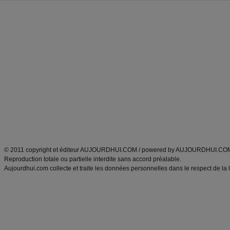
Forum minceur
Forum cuisine
Commencer un régime
boissons, vins et cocktails
Alimentation équilibrée et nutrition
astuces et bons plans
Minceur
Recette cuisine
exercices physiques
recette facile
produits minceur
Recette poulet
Tags
:
ventre plat
|
maigrir des fesses
|
abdominaux
|
régime américain
|
régime mayo
|
Découvrez aussi
:
exercices abdominaux
|
recette wok
|
ANXA Partenaires
:
Recette
de cuisine |
Recette cuisine
|
© 2011 copyright et éditeur AUJOURDHUI.COM / powered by AUJOURDHUI.CO
Reproduction totale ou partielle interdite sans accord préalable.
Aujourdhui.com collecte et traite les données personnelles dans le respect de la 