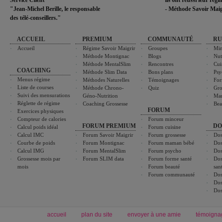
Service Client
ils ont réussi leur rég
"Jean-Michel Berille, le responsable
- Méthode Savoir Maig
des télé-conseillers."
ACCUEIL
PREMIUM
COMMUNAUTÉ
RU
Accueil
Régime Savoir Maigrir
Groupes
Min
Méthode Montignac
Blogs
Nut
Méthode MentalSlim
Rencontres
Cui
COACHING
Méthode Slim Data
Bons plans
Psy
Menus régime
Méthodes Naturelles
Témoignages
For
Liste de courses
Méthode Chrono-
Quiz
Gro
Suivi des mensurations
Géno-Nutrition
Ma
Réglette de régime
Coaching Grossesse
Bea
FORUM
Exercices physiques
Compteur de calories
Forum minceur
FORUM PREMIUM
DO
Calcul poids idéal
Forum cuisine
Calcul IMC
Forum Savoir Maigrir
Forum grossesse
Dos
Courbe de poids
Forum Montignac
Forum maman bébé
Dos
Calcul IMG
Forum MentalSlim
Forum psycho
Dos
Grossesse mois par
Forum SLIM data
Forum forme santé
Dos
mois
Forum beauté
san
Forum communauté
Dos
Dos
Dos
accueil
plan du site
envoyer à une amie
témoigna