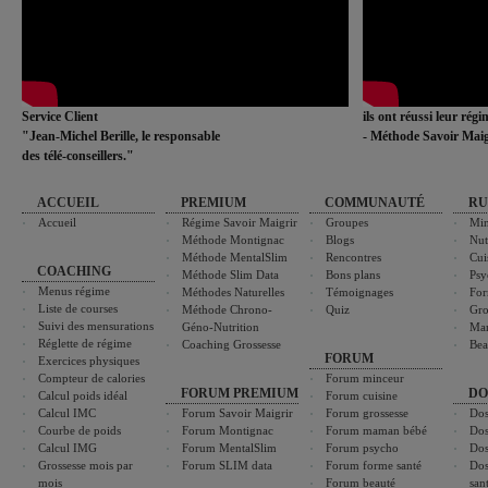
Service Client
ils ont réussi leur rég
"Jean-Michel Berille, le responsable
- Méthode Savoir Maig
des télé-conseillers."
ACCUEIL
PREMIUM
COMMUNAUTÉ
RU
Accueil
Régime Savoir Maigrir
Groupes
Min
Méthode Montignac
Blogs
Nut
Méthode MentalSlim
Rencontres
Cui
COACHING
Méthode Slim Data
Bons plans
Psy
Menus régime
Méthodes Naturelles
Témoignages
For
Liste de courses
Méthode Chrono-
Quiz
Gro
Suivi des mensurations
Géno-Nutrition
Ma
Réglette de régime
Coaching Grossesse
Bea
FORUM
Exercices physiques
Compteur de calories
Forum minceur
FORUM PREMIUM
DO
Calcul poids idéal
Forum cuisine
Calcul IMC
Forum Savoir Maigrir
Forum grossesse
Dos
Courbe de poids
Forum Montignac
Forum maman bébé
Dos
Calcul IMG
Forum MentalSlim
Forum psycho
Dos
Grossesse mois par
Forum SLIM data
Forum forme santé
Dos
mois
Forum beauté
san