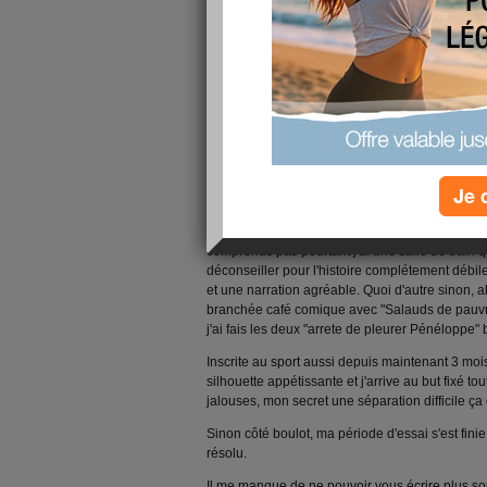
bref je suis toujours la même avec un ordinateu
des kilos qui m'aiment trop, bref rien n'a changé
célibataire !!!!!!!!!!!!!
Eh oui, vive les portes défoncés, les affaires mas
quantti ! mais bon il parait que la liberté vaut chère 
Sinon, c'est un peu le gouffre culturel en ce mo
pas facile de trouver son 1/4 d'heure de tranqui
métro crèche couche dodo, bref que du bonheur
Je 
Tout de même je suis allée voir Pénéloppe avec 
j'ai chialé toute seule pendant tout le film alors qu
comprends pas pourtant j'ai une salle de bain qui
déconseiller pour l'histoire complétement débil
et une narration agréable. Quoi d'autre sinon, 
branchée café comique avec "Salauds de pauvr
j'ai fais les deux "arrete de pleurer Pénéloppe"
Inscrite au sport aussi depuis maintenant 3 mo
silhouette appétissante et j'arrive au but fixé t
jalouses, mon secret une séparation difficile ça 
Sinon côté boulot, ma période d'essai s'est fin
résolu.
Il me manque de ne pouvoir vous écrire plus so