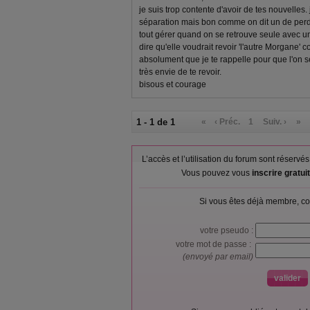
je suis trop contente d'avoir de tes nouvelles.
séparation mais bon comme on dit un de perdu 
tout gérer quand on se retrouve seule avec un
dire qu'elle voudrait revoir 'l'autre Morgane' c
absolument que je te rappelle pour que l'on se
très envie de te revoir.
bisous et courage
1 - 1 de 1
«
‹ Préc.
1
Suiv. ›
»
L’accès et l’utilisation du forum sont réser
Vous pouvez vous
inscrire gratu
Si vous êtes déjà membre, co
votre pseudo :
votre mot de passe :
(envoyé par email)