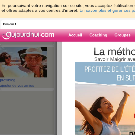
En poursuivant votre navigation sur ce site, vous acceptez l'utilisati
et offres adaptés à vos centres d'intérêt.
En savoir plus et gérer ces 
Bonjour !
Accueil
Coaching
Groupes
Accueil
>
espaces
>
celine69009
> The c
Blog de celine6
aide blog
profil
blog
The come back
ajouter de vos amies
publié le 12/04/2008 à 22:18
Un énorme coucou à toutes, profite de squatter
ptit mot !
Non je n'ai pas gagner au loto ma pauvre Lucett
james bond girl, non je ne suis pas partie à Du
je n'ai pas été enlevé sur un blanc destrier et n