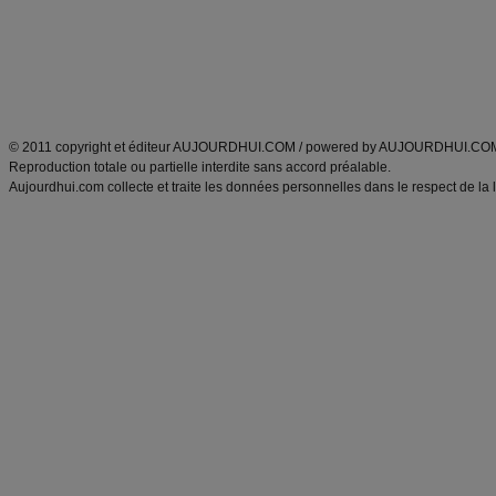
Tags
:
ventre plat
|
maigrir des fesses
|
abdominaux
|
régime américain
|
régime mayo
|
Découvrez aussi
:
exercices abdominaux
|
recette wok
|
ANXA Partenaires
:
Recette
de cuisine |
Recette cuisine
|
© 2011 copyright et éditeur AUJOURDHUI.COM / powered by AUJOURDHUI.CO
Reproduction totale ou partielle interdite sans accord préalable.
Aujourdhui.com collecte et traite les données personnelles dans le respect de la 