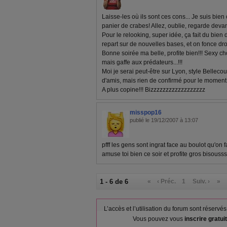
Laisse-les où ils sont ces cons... Je suis bien 
panier de crabes! Allez, oublie, regarde devan
Pour le relooking, super idée, ça fait du bien
repart sur de nouvelles bases, et on fonce dro
Bonne soirée ma belle, profite bien!!! Sexy c
mais gaffe aux prédateurs...!!!
Moi je serai peut-être sur Lyon, style Bellec
d'amis, mais rien de confirmé pour le moment
A plus copine!!! Bizzzzzzzzzzzzzzzzzz
misspop16
publié le 19/12/2007 à 13:07
pfff les gens sont ingrat face au boulot qu'on f
amuse toi bien ce soir et profite gros bisouss
1 - 6 de 6
«
‹ Préc.
1
Suiv. ›
»
L’accès et l’utilisation du forum sont réser
Vous pouvez vous
inscrire gratu