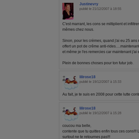
Justinevry
publié le 21/12/2007 à 18:55
C'est marrant, les cons se miltiplient et infiltre
mêmes chez nous.
Sinon, pour les crèmes, quand j'ai eu 25 ans
offert un pot de crême anti-rides.....maintenant
et même je l'es remercies car maintenant j'ai 
Plein de bonnes choses pour ton futur job.
lilirose18
publié le 19/12/2007 à 15:33
Au fait, je te suis en 2008 pour cette lutte contr
lilirose18
publié le 19/12/2007 à 15:28
coucou ma belle,
contente que tu quittes enfin tous ces cons!!! L
surtout ne te retournes pas!!!