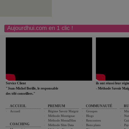
Aujourdhui.com en 1 clic !
Service Client
ils ont réussi leur rég
"Jean-Michel Berille, le responsable
- Méthode Savoir Maig
des télé-conseillers."
ACCUEIL
PREMIUM
COMMUNAUTÉ
RU
Accueil
Régime Savoir Maigrir
Groupes
Min
Méthode Montignac
Blogs
Nut
Méthode MentalSlim
Rencontres
Cui
COACHING
Méthode Slim Data
Bons plans
Psy