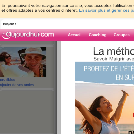
En poursuivant votre navigation sur ce site, vous acceptez l'utilisati
et offres adaptés à vos centres d'intérêt.
En savoir plus et gérer ces 
Bonjour !
Accueil
Coaching
Groupes
Accueil
>
espaces
>
celine69009
> Voilà c'
Blog de celine6
aide blog
profil
blog
Voilà c'est fini !!!!!
ajouter de vos amies
publié le 19/12/2007 à 12:51