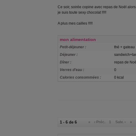
Ce soir, soirée copine avec repas de Noël alors j'
je suis toute sexy chocolat !!!!!
A plus mes cailles !!!!!
mon alimentation
Petit-déjeuner :
thé + gateau
Déjeuner :
sandwich+ta
Dîner :
repas de Noë
Verres d'eau :
0
Calories consommées :
0 kcal
1 - 6 de 6
«
‹ Préc.
1
Suiv. ›
»