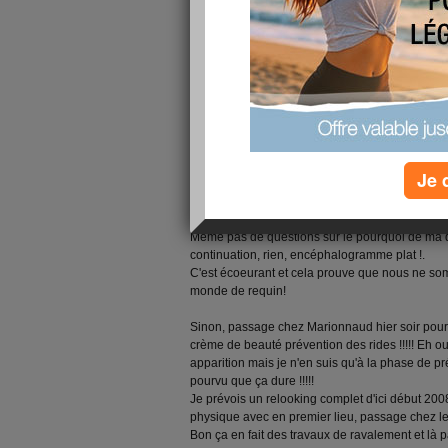
J'arrête le travail ce soir, ils m'ont vraiment trop
Avoir donné de mon temps, avoir formé les gens
m'être occupée des portefeuilles clients penda
reflexions comme si je n'avais jamais rien fais , 
Pour preuve, voici le dernier mail en date :
Je 
"je te remercie d’assurer un suivi rigoureux de t
exemplaire jusqu’au 28 Décembre"
J'me croirais en maternelle !!!!!!
Même pas de questions sur le pourquoi de ma
continuation, rien, encéphalogramme plat !.
C'est écoeurant et cela prouve que nous ne s
monde de requin!
Sinon, passage chez Marionnaud hier soir pour
crème de beauté prévention des rides !!!!! Eh oui
apparition mais je n'en suis qu'à la phase de p
pourvu que ça dure !!!!!
Je prévois un relooking complet d'ici début 200
physique avec en premier lieu, passage chez le 
Bon ça en fait des travaux de ravalement et là 