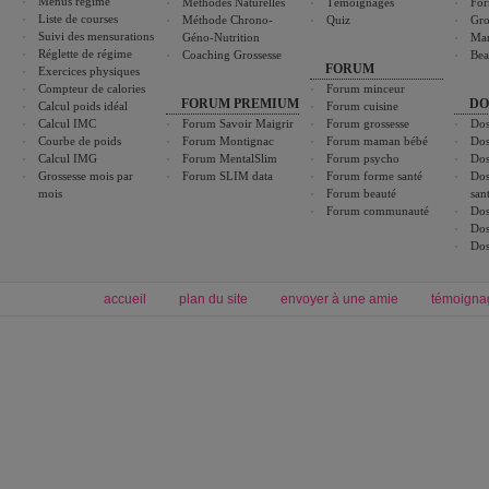
Menus régime
Méthodes Naturelles
Témoignages
For
Liste de courses
Méthode Chrono-
Quiz
Gro
Suivi des mensurations
Géno-Nutrition
Ma
Réglette de régime
Coaching Grossesse
Bea
FORUM
Exercices physiques
Compteur de calories
Forum minceur
FORUM PREMIUM
DO
Calcul poids idéal
Forum cuisine
Calcul IMC
Forum Savoir Maigrir
Forum grossesse
Dos
Courbe de poids
Forum Montignac
Forum maman bébé
Dos
Calcul IMG
Forum MentalSlim
Forum psycho
Dos
Grossesse mois par
Forum SLIM data
Forum forme santé
Dos
mois
Forum beauté
san
Forum communauté
Dos
Dos
Dos
accueil
plan du site
envoyer à une amie
témoigna
Forum minceur
Forum cuisine
Commencer un régime
boissons, vins et cocktails
Alimentation équilibrée et nutrition
astuces et bons plans
Minceur
Recette cuisine
exercices physiques
recette facile
produits minceur
Recette poulet