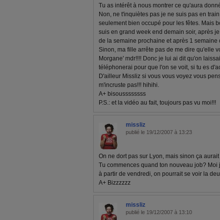
Tu as intérêt à nous montrer ce qu'aura donné
Non, ne t'inquiètes pas je ne suis pas en train 
seulement bien occupé pour les fêtes. Mais bo
suis en grand week end demain soir, après je 
de la semaine prochaine et après 1 semaine 
Sinon, ma fille arrête pas de me dire qu'elle voud
Morgane' mdr!!!! Donc je lui ai dit qu'on laissai
téléphonerai pour que l'on se voit, si tu es d'a
D'ailleur Missliz si vous vous voyez vous pens
m'incruste pas!!! hihihi.
A+ bisoussssssss
P.S.: et la vidéo au fait, toujours pas vu moi!!!
missliz
publié le 19/12/2007 à 13:23
On ne dort pas sur Lyon, mais sinon ça aurait ét
Tu commences quand ton nouveau job? Moi j
à partir de vendredi, on pourrait se voir la 
A+ Bizzzzzz
missliz
publié le 19/12/2007 à 13:10