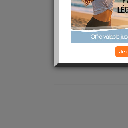
lire la suite
Je m’appelle...
publié le 19/01/2009 à 08:41
Je m’appelle...aimee cecile arnaud je desire pe
lire la suite
Je 
1 - 2 de 2
«
‹ Préc.
1
Suiv. ›
»