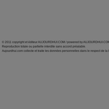
exercices physiques
recette facile
produits minceur
Recette poulet
Tags
:
ventre plat
|
maigrir des fesses
|
abdominaux
|
régime américain
|
régime mayo
|
Découvrez aussi
:
exercices abdominaux
|
recette wok
|
ANXA Partenaires
:
Recette
de cuisine |
Recette cuisine
|
© 2011 copyright et éditeur AUJOURDHUI.COM / powered by AUJOURDHUI.CO
Reproduction totale ou partielle interdite sans accord préalable.
Aujourdhui.com collecte et traite les données personnelles dans le respect de la 