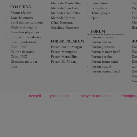
Méthode MentalSlim
Rencontres
Cui
COACHING
Méthode Slim Data
Bons plans
Psy
Menus régime
Méthodes Naturelles
Témoignages
For
Liste de courses
Méthode Chrono-
Quiz
Gro
Suivi des mensurations
Géno-Nutrition
Ma
Réglette de régime
Coaching Grossesse
Bea
FORUM
Exercices physiques
Compteur de calories
Forum minceur
FORUM PREMIUM
DO
Calcul poids idéal
Forum cuisine
Calcul IMC
Forum Savoir Maigrir
Forum grossesse
Dos
Courbe de poids
Forum Montignac
Forum maman bébé
Dos
Calcul IMG
Forum MentalSlim
Forum psycho
Dos
Grossesse mois par
Forum SLIM data
Forum forme santé
Dos
mois
Forum beauté
san
Forum communauté
Dos
Dos
Dos
accueil
plan du site
envoyer à une amie
témoigna
Forum minceur
Forum cuisine
Commencer un régime
boissons, vins et cocktails
Alimentation équilibrée et nutrition
astuces et bons plans
Minceur
Recette cuisine