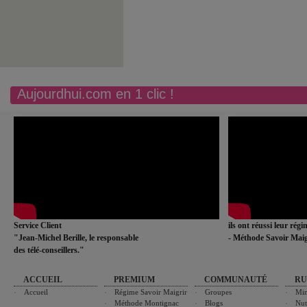
Aujourdhui.com en 1 clic !
Service Client
ils ont réussi leur rég
"Jean-Michel Berille, le responsable
- Méthode Savoir Maig
des télé-conseillers."
ACCUEIL
PREMIUM
COMMUNAUTÉ
RU
Accueil
Régime Savoir Maigrir
Groupes
Min
Méthode Montignac
Blogs
Nut