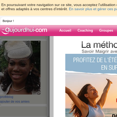
En poursuivant votre navigation sur ce site, vous acceptez l'utilisati
et offres adaptés à vos centres d'intérêt.
En savoir plus et gérer ces 
Bonjour !
Accueil
Coaching
Groupes
Accueil
>
espaces
>
cecilie_belle
Blog de cecilie_
aide blog
1 - 2 de 2
«
‹ Préc.
1
Suiv. ›
»
LES CALORIES
profil
blog
publié le 03/03/2009 à 11:03
ajouter de vos amies