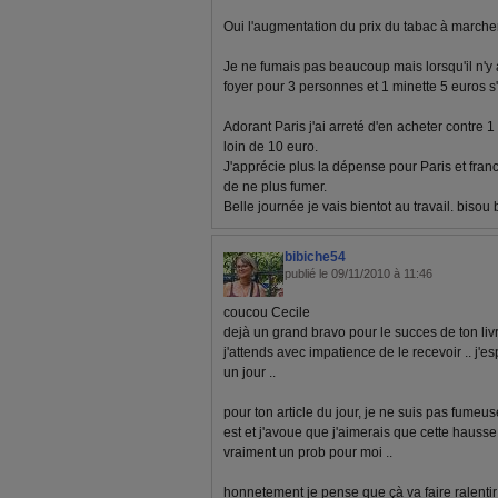
Oui l'augmentation du prix du tabac à marche
Je ne fumais pas beaucoup mais lorsqu'il n'y a
foyer pour 3 personnes et 1 minette 5 euros s
Adorant Paris j'ai arreté d'en acheter contre 1 
loin de 10 euro.
J'apprécie plus la dépense pour Paris et fran
de ne plus fumer.
Belle journée je vais bientot au travail. bisou
bibiche54
publié le 09/11/2010 à 11:46
coucou Cecile
dejà un grand bravo pour le succes de ton livr
j'attends avec impatience de le recevoir .. j'e
un jour ..
pour ton article du jour, je ne suis pas fumeu
est et j'avoue que j'aimerais que cette hausse de
vraiment un prob pour moi ..
honnetement je pense que çà va faire ralentir