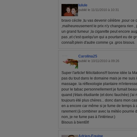
lulule
publié le 11/11/2010 à 10:31
bravo cécile ,tu vas devenir célèbre ,pour ce 
,malheureusement le prix n'y changera rien , 
un grand fumeur ,la cigarette peut encore augm
pas ,et c'est quelqu'un qui a pourtant eu de g
connaît plein d'autre comme ça .gros bisous.
Carolina25
publié le 10/11/2010 à 09:26
Super l'article! félicitations!!! bonne idée la M
pas du tout dans le domaine mais je me suis i
massage. la réflexologie plantaire m'interes
pour le tabac personnellement je fumait be
quand j'étais étudiante (et donc fauchée) j'ai 
toujours été plus chères... donc dans mon cas 
en a encore car même si je fume de temps à au
rarement (à combiner avec la météo pourrie d
non, je ne fume pas à l'intérieur.)
Bisous à bientôt!
Adrien-Equipe