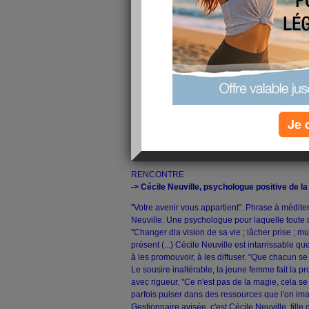
Midi Lib
Soleil
" est paru dans le Quotidien
En voici les meilleurs extraits :
Je 
MONTPELLIER
Portrait : Ces méthodes pour êtr
RENCONTRE
-> Cécile Neuville, psychologue positive de l
"Votre avenir vous appartient". Phrase à méditer
Neuville. Une psychologue pour laquelle toute oc
"Changer dla vision de sa vie ; lâcher prise ; mu
présent (...) Cécile Neuville est intarrissable que
à les promouvoir, à les diffuser. "Que chacun se l
Le sousire inaltérable, la jeune femme fait la p
avec rigueur. "Ce n'est pas de la magie, cela se pr
parfois puiser dans des ressources que l'on i
Gestionnaire avisée, c'est Cécile Neuville, fille 