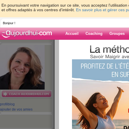
En poursuivant votre navigation sur ce site, vous acceptez l'utilisati
et offres adaptés à vos centres d'intérêt.
En savoir plus et gérer ces 
Bonjour !
Accueil
Coaching
Groupes
Accueil
>
espaces
>
cecileneuville
> "Fait
Libre !
Blog de cecilene
aide blog
"Faites Briller Votr
Midi Libre !
publié le 09/11/2010 à 11:03
profil
blog
ajouter de vos amies
Bonjour !!
Aujourd'hui, je suis fière de moi car... un article 