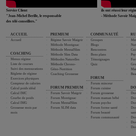
Service Client
ils ont réussi leur rég
"Jean-Michel Berille, le responsable
- Méthode Savoir Maig
des télé-conseillers."
ACCUEIL
PREMIUM
COMMUNAUTÉ
RU
Accueil
Régime Savoir Maigrir
Groupes
Min
Méthode Montignac
Blogs
Nut
Méthode MentalSlim
Rencontres
Cui
COACHING
Méthode Slim Data
Bons plans
Psy
Menus régime
Méthodes Naturelles
Témoignages
For
Liste de courses
Méthode Chrono-
Quiz
Gro
Suivi des mensurations
Géno-Nutrition
Ma
Réglette de régime
Coaching Grossesse
Bea
FORUM
Exercices physiques
Compteur de calories
Forum minceur
FORUM PREMIUM
DO
Calcul poids idéal
Forum cuisine
Calcul IMC
Forum Savoir Maigrir
Forum grossesse
Dos
Courbe de poids
Forum Montignac
Forum maman bébé
Dos
Calcul IMG
Forum MentalSlim
Forum psycho
Dos
Grossesse mois par
Forum SLIM data
Forum forme santé
Dos
mois
Forum beauté
san
Forum communauté
Dos
Dos
Dos