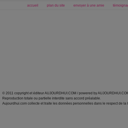
accueil
plan du site
envoyer à une amie
témoigna
Forum minceur
Forum cuisine
Commencer un régime
boissons, vins et cocktails
Alimentation équilibrée et nutrition
astuces et bons plans
Minceur
Recette cuisine
exercices physiques
recette facile
produits minceur
Recette poulet
Tags
:
ventre plat
|
maigrir des fesses
|
abdominaux
|
régime américain
|
régime mayo
|
Découvrez aussi
:
exercices abdominaux
|
recette wok
|
ANXA Partenaires
:
Recette
de cuisine |
Recette cuisine
|
© 2011 copyright et éditeur AUJOURDHUI.COM / powered by AUJOURDHUI.CO
Reproduction totale ou partielle interdite sans accord préalable.
Aujourdhui.com collecte et traite les données personnelles dans le respect de la 