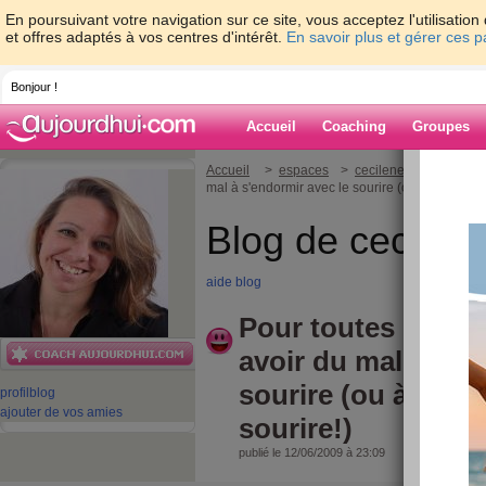
En poursuivant votre navigation sur ce site, vous acceptez l'utilisati
et offres adaptés à vos centres d'intérêt.
En savoir plus et gérer ces 
Bonjour !
Accueil
Coaching
Groupes
Accueil
>
espaces
>
cecileneuville
> Pour 
mal à s'endormir avec le sourire (ou à se lever a
Blog de cecilene
aide blog
Pour toutes celles
avoir du mal à s'e
sourire (ou à se le
profil
blog
ajouter de vos amies
sourire!)
publié le 12/06/2009 à 23:09