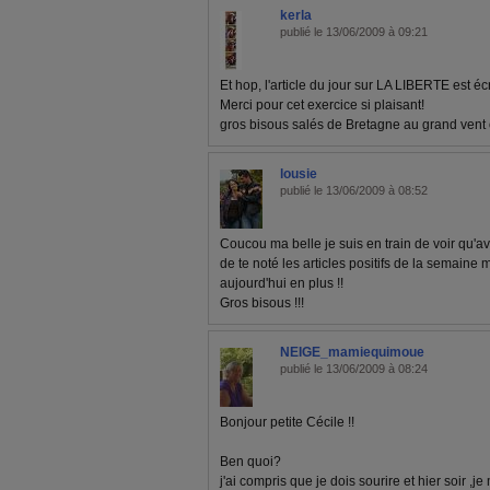
kerla
publié le 13/06/2009 à 09:21
Et hop, l'article du jour sur LA LIBERTE est écr
Merci pour cet exercice si plaisant!
gros bisous salés de Bretagne au grand vent 
lousie
publié le 13/06/2009 à 08:52
Coucou ma belle je suis en train de voir qu'a
de te noté les articles positifs de la semaine m
aujourd'hui en plus !!
Gros bisous !!!
NEIGE_mamiequimoue
publié le 13/06/2009 à 08:24
Bonjour petite Cécile !!
Ben quoi?
j'ai compris que je dois sourire et hier soir ,