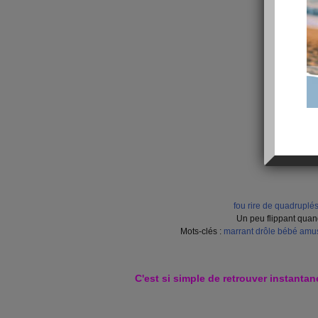
fou rire de quadruplé
Un peu flippant qua
Mots-clés :
marrant
drôle
bébé
amu
C'est si simple de retrouver instantan