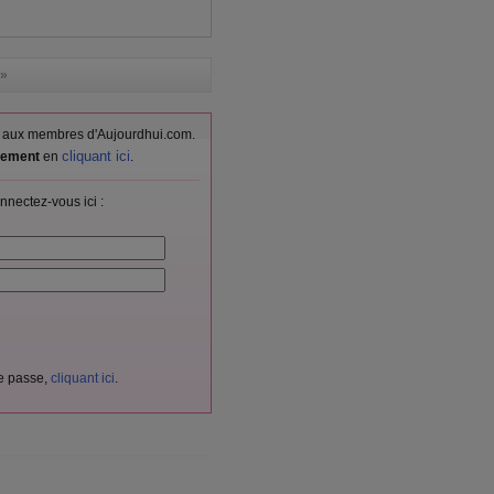
»
vés aux membres d'Aujourdhui.com.
cliquant ici
itement
en
.
nnectez-vous ici :
de passe,
cliquant ici
.