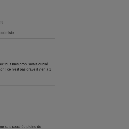
it!
optimiste
vec tous mes prob j'avais oublié
dr !! ce n'est pas grave il y en a 1
je me suis couchée pleine de