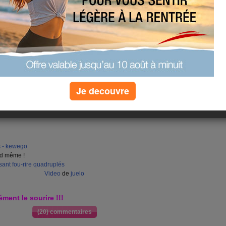
Je decouvre
s - kewego
nd même !
sant
fou-rire
quadruplés
Video
de
juelo
ément le sourire !!!
(20) commentaires