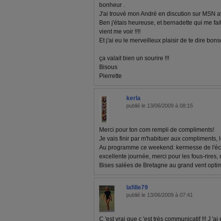
bonheur .
J'ai trouvé mon André en discution sur MSN a
Ben j'étais heureuse, et bernadette qui me fai
vient me voir !!!!
Et j'ai eu le merveilleux plaisir de te dire bonso
ça valait bien un sourire !!!
Bisous
Pierrette
kerla
publié le 13/06/2009 à 08:15
Merci pour ton com rempli de compliments!
Je vais finir par m'habituer aux compliments, lo
Au programme ce weekend: kermesse de l'éc
excellente journée, merci pour les fous-rires, 
Bises salées de Bretagne au grand vent optim
lafille79
publié le 13/06/2009 à 07:41
C 'est vrai que c 'est très communicatif !!! J 'ai é