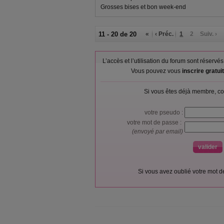
Grosses bises et bon week-end
11 - 20 de 20
«
‹ Préc.
1
2
Suiv. ›
L’accès et l’utilisation du forum sont réser
Vous pouvez vous
inscrire gratu
Si vous êtes déjà membre, co
votre pseudo :
votre mot de passe :
(envoyé par email)
Si vous avez oublié votre mot 