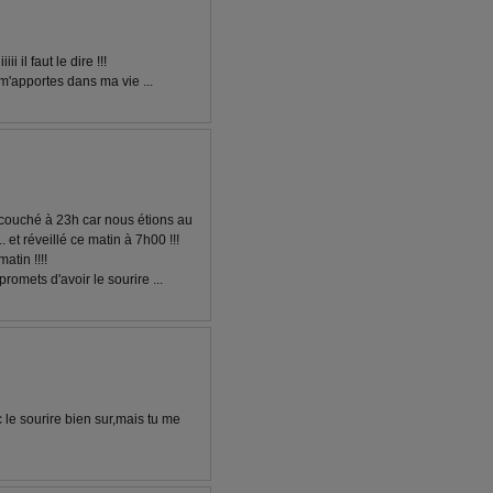
ii il faut le dire !!!
m'apportes dans ma vie ...
 couché à 23h car nous étions au
. et réveillé ce matin à 7h00 !!!
atin !!!!
omets d'avoir le sourire ...
ec le sourire bien sur,mais tu me