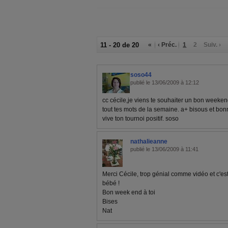
11 - 20 de 20
«
‹ Préc.
1
2
Suiv. ›
soso44
publié le 13/06/2009 à 12:12
cc cécile,je viens te souhaiter un bon weekend 
tout tes mots de la semaine. a+ bisous et bon
vive ton tournoi positif. soso
nathalieanne
publié le 13/06/2009 à 11:41
Merci Cécile, trop génial comme vidéo et c'est
bébé !
Bon week end à toi
Bises
Nat