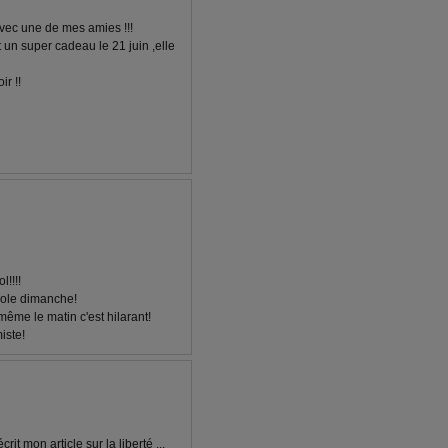
vec une de mes amies !!!
t un super cadeau le 21 juin ,elle
ir !!
l!!!!
ole dimanche!
même le matin c'est hilarant!
iste!
crit mon article sur la liberté ...