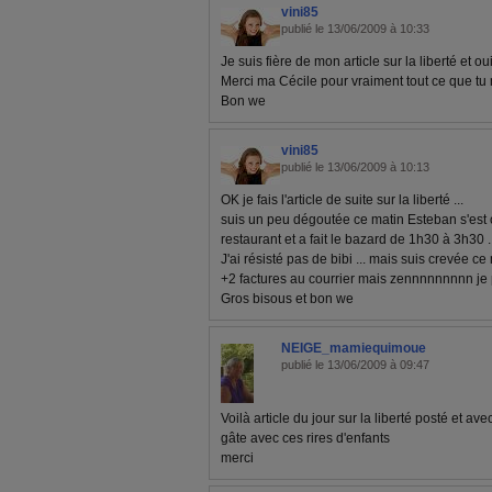
vini85
publié le 13/06/2009 à 10:33
Je suis fière de mon article sur la liberté et ouiiii
Merci ma Cécile pour vraiment tout ce que tu 
Bon we
vini85
publié le 13/06/2009 à 10:13
OK je fais l'article de suite sur la liberté ...
suis un peu dégoutée ce matin Esteban s'est
restaurant et a fait le bazard de 1h30 à 3h30 ..
J'ai résisté pas de bibi ... mais suis crevée ce m
+2 factures au courrier mais zennnnnnnnn je pr
Gros bisous et bon we
NEIGE_mamiequimoue
publié le 13/06/2009 à 09:47
Voilà article du jour sur la liberté posté et av
gâte avec ces rires d'enfants
merci