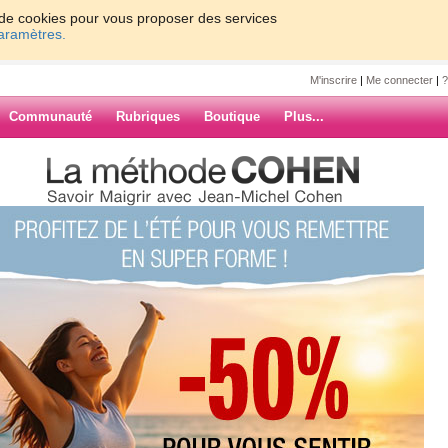
on de cookies pour vous proposer des services
paramètres.
M'inscrire
|
Me connecter
|
?
Communauté
Rubriques
Boutique
Plus...
toutes celles qui pensent avoir du
vec le sourire!)
uville
 qui pensent
ndormir avec le
ver avec le
ARCHIVES