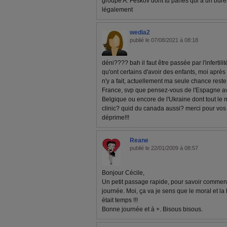
groupe A. Feskov dont tu parles qui a un burea
légalement
wedia2
publié le 07/08/2021 à 08:18
déni???? bah il faut être passée par l'inferti
qu'ont certains d'avoir des enfants, moi après
n'y a fait, actuellement ma seule chance rest
France, svp que pensez-vous de l'Espagne av
Belgique ou encore de l'Ukraine dont tout le
clinic? quid du canada aussi? merci pour vos
déprime!!!
Reane
publié le 22/01/2009 à 08:57
Bonjour Cécile,
Un petit passage rapide, pour savoir comment
journée. Moi, ça va je sens que le moral et l
était temps !!!
Bonne journée et à +. Bisous bisous.