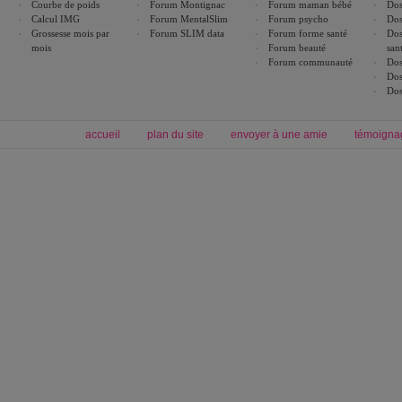
Courbe de poids
Forum Montignac
Forum maman bébé
Dos
Calcul IMG
Forum MentalSlim
Forum psycho
Dos
Grossesse mois par
Forum SLIM data
Forum forme santé
Dos
mois
Forum beauté
san
Forum communauté
Dos
Dos
Dos
accueil
plan du site
envoyer à une amie
témoigna
Forum minceur
Forum cuisine
Commencer un régime
boissons, vins et cocktails
Alimentation équilibrée et nutrition
astuces et bons plans
Minceur
Recette cuisine
exercices physiques
recette facile
produits minceur
Recette poulet
Tags
:
ventre plat
|
maigrir des fesses
|
abdominaux
|
régime américain
|
régime mayo
|
Découvrez aussi
:
exercices abdominaux
|
recette wok
|
ANXA Partenaires
:
Recette
de cuisine |
Recette cuisine
|