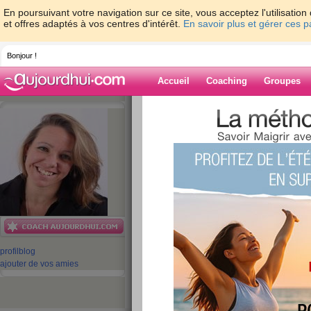
En poursuivant votre navigation sur ce site, vous acceptez l'utilisati
et offres adaptés à vos centres d'intérêt.
En savoir plus et gérer ces 
Bonjour !
Accueil
Coaching
Groupes
Accueil
>
espaces
>
cecileneuville
> Le dé
croyable et pourtant !
Blog de cecilene
aide blog
Le déni de grosses
croyable et pourtan
publié le 20/01/2009 à 14:15
profil
blog
ajouter de vos amies