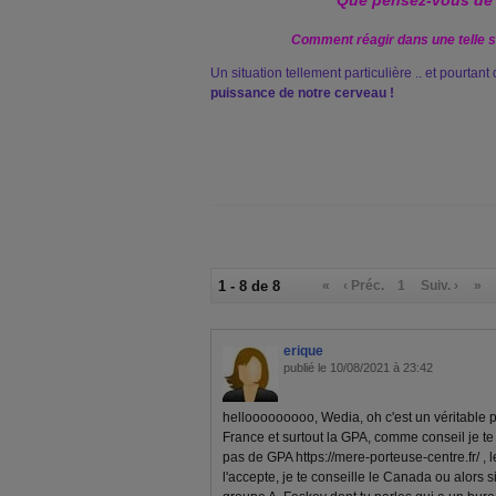
Que pensez-vous de 
Comment réagir dans une telle s
Un situation tellement particulière .. et pourtant
puissance de notre cerveau !
1 - 8 de 8
«
‹ Préc.
1
Suiv. ›
»
erique
publié le 10/08/2021 à 23:42
hellooooooooo, Wedia, oh c'est un véritable
France et surtout la GPA, comme conseil je te 
pas de GPA https://mere-porteuse-centre.fr/ , 
l'accepte, je te conseille le Canada ou alors s