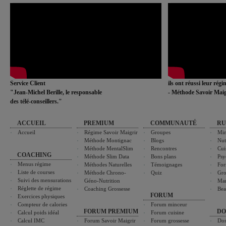
Service Client
ils ont réussi leur rég
"Jean-Michel Berille, le responsable
- Méthode Savoir Maig
des télé-conseillers."
ACCUEIL
PREMIUM
COMMUNAUTÉ
RU
Accueil
Régime Savoir Maigrir
Groupes
Min
Méthode Montignac
Blogs
Nut
Méthode MentalSlim
Rencontres
Cui
COACHING
Méthode Slim Data
Bons plans
Psy
Menus régime
Méthodes Naturelles
Témoignages
For
Liste de courses
Méthode Chrono-
Quiz
Gro
Suivi des mensurations
Géno-Nutrition
Ma
Réglette de régime
Coaching Grossesse
Bea
FORUM
Exercices physiques
Compteur de calories
Forum minceur
FORUM PREMIUM
DO
Calcul poids idéal
Forum cuisine
Calcul IMC
Forum Savoir Maigrir
Forum grossesse
Dos