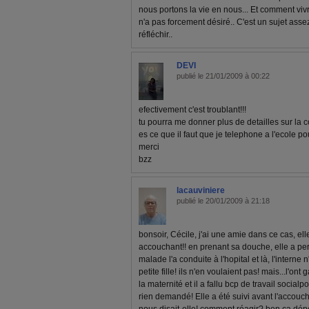
nous portons la vie en nous... Et comment vi
n'a pas forcement désiré.. C'est un sujet assez
réfléchir..
DEVI
publié le 21/01/2009 à 00:22
efectivement c'est troublant!!!
tu pourra me donner plus de detailles sur la 
es ce que il faut que je telephone a l'ecole po
merci
bzz
lacauviniere
publié le 20/01/2009 à 21:18
bonsoir, Cécile, j'ai une amie dans ce cas, ell
accouchant!! en prenant sa douche, elle a per
malade l'a conduite à l'hopital et là, l'interne 
petite fille! ils n'en voulaient pas! mais...l'on
la maternité et il a fallu bcp de travail social
rien demandé! Elle a été suivi avant l'accouc