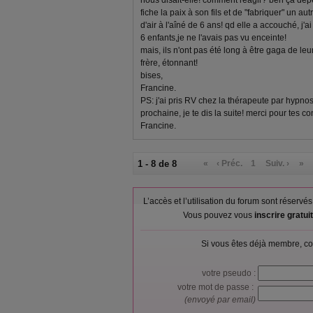
nous disait-elle! comment réagir? ben ça dépen
fiche la paix à son fils et de "fabriquer" un au
d'air à l'aîné de 6 ans! qd elle a accouché, j'
6 enfants,je ne l'avais pas vu enceinte!
mais, ils n'ont pas été long à être gaga de le
frère, étonnant!
bises,
Francine.
PS: j'ai pris RV chez la thérapeute par hypnos
prochaine, je te dis la suite! merci pour tes co
Francine.
1 - 8 de 8
«
‹ Préc.
1
Suiv. ›
»
L’accès et l’utilisation du forum sont réser
Vous pouvez vous
inscrire gratu
Si vous êtes déjà membre, co
votre pseudo :
votre mot de passe :
(envoyé par email)