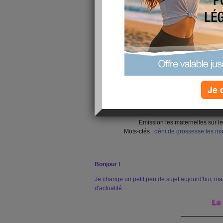
Je 
Déni de grossesse - Au
Emission les maternelles sur l
Mots-clés :
déni de grossesse
les ma
Bonjour !
Je change un petit peu de sujet aujourd'hui, mai
d'actualité :