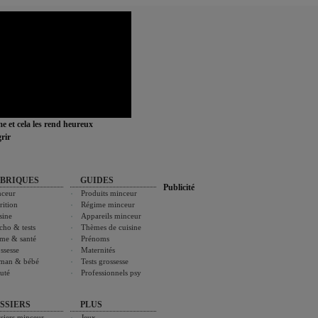
ime et cela les rend heureux
rir
BRIQUES
GUIDES
Publicité
ceur
Produits minceur
rition
Régime minceur
sine
Appareils minceur
cho & tests
Thèmes de cuisine
me & santé
Prénoms
ssesse
Maternités
man & bébé
Tests grossesse
uté
Professionnels psy
SSIERS
PLUS
siers minceur
Jeux