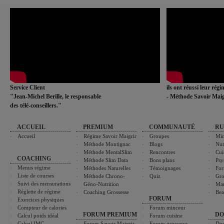
Service Client
ils ont réussi leur rég
"Jean-Michel Berille, le responsable
- Méthode Savoir Maig
des télé-conseillers."
ACCUEIL
PREMIUM
COMMUNAUTÉ
RU
Accueil
Régime Savoir Maigrir
Groupes
Min
Méthode Montignac
Blogs
Nut
Méthode MentalSlim
Rencontres
Cui
COACHING
Méthode Slim Data
Bons plans
Psy
Menus régime
Méthodes Naturelles
Témoignages
For
Liste de courses
Méthode Chrono-
Quiz
Gro
Suivi des mensurations
Géno-Nutrition
Ma
Réglette de régime
Coaching Grossesse
Bea
FORUM
Exercices physiques
Compteur de calories
Forum minceur
FORUM PREMIUM
DO
Calcul poids idéal
Forum cuisine
Calcul IMC
Forum Savoir Maigrir
Forum grossesse
Dos