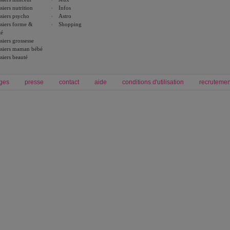
siers nutrition
Infos
siers psycho
Astro
siers forme &
Shopping
té
siers grossesse
siers maman bébé
siers beauté
ges
presse
contact
aide
conditions d'utilisation
recrutemen
Forum grossesse et bébé
Forum psychologie
envie de bébé et de devenir maman
développement personnel et spiritua
accouchement et naissance de bébé
couple et sexualité
Grossesse et femme enceinte
Psychologie
symptome grossesse
intelligence et test de qi
calendrier de grossesse
test qi
régime protéiné
|
maigrir du ventre
|