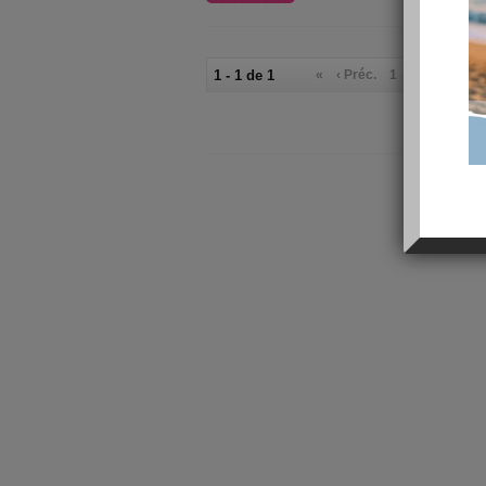
1 - 1 de 1
«
‹ Préc.
1
Suiv. ›
»