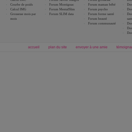
Courbe de poids
Forum Montignac
Forum maman bébé
Dos
Calcul IMG
Forum MentalSlim
Forum psycho
Dos
Grossesse mois par
Forum SLIM data
Forum forme santé
Dos
mois
Forum beauté
san
Forum communauté
Dos
Dos
Dos
accueil
plan du site
envoyer à une amie
témoigna
Forum minceur
Forum cuisine
Commencer un régime
boissons, vins et cocktails
Alimentation équilibrée et nutrition
astuces et bons plans
Minceur
Recette cuisine
exercices physiques
recette facile
produits minceur
Recette poulet
Tags
:
ventre plat
|
maigrir des fesses
|
abdominaux
|
régime américain
|
régime mayo
|
Découvrez aussi
:
exercices abdominaux
|
recette wok
|
ANXA Partenaires
:
Recette
de cuisine |
Recette cuisine
|