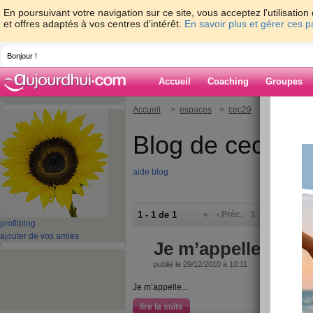
En poursuivant votre navigation sur ce site, vous acceptez l'utilisati
et offres adaptés à vos centres d'intérêt.
En savoir plus et gérer ces 
Bonjour !
Accueil
Coaching
Groupes
Accueil
>
espaces
>
cec29
Blog de cec29
aide blog
1 - 1 de 1
«
‹ Préc.
1
Suiv. ›
»
profil
blog
ajouter de vos amies
Je m’appelle cec
publié le 29/12/2010 à 10:11
Je m’appelle...
lire la suite