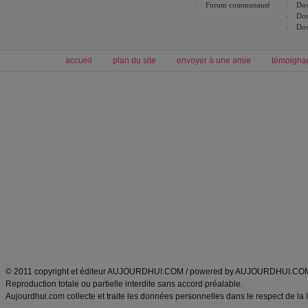
Forum communauté
Dos
Dos
Dos
accueil
plan du site
envoyer à une amie
témoigna
Forum minceur
Forum cuisine
Commencer un régime
boissons, vins et cocktails
Alimentation équilibrée et nutrition
astuces et bons plans
Minceur
Recette cuisine
exercices physiques
recette facile
produits minceur
Recette poulet
Tags
:
ventre plat
|
maigrir des fesses
|
abdominaux
|
régime américain
|
régime mayo
|
Découvrez aussi
:
exercices abdominaux
|
recette wok
|
ANXA Partenaires
:
Recette
de cuisine |
Recette cuisine
|
© 2011 copyright et éditeur AUJOURDHUI.COM / powered by AUJOURDHUI.CO
Reproduction totale ou partielle interdite sans accord préalable.
Aujourdhui.com collecte et traite les données personnelles dans le respect de la 