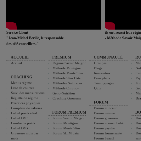
Service Client
ils ont réussi leur rég
"Jean-Michel Berille, le responsable
- Méthode Savoir Maig
des télé-conseillers."
ACCUEIL
PREMIUM
COMMUNAUTÉ
RU
Accueil
Régime Savoir Maigrir
Groupes
Min
Méthode Montignac
Blogs
Nut
Méthode MentalSlim
Rencontres
Cui
COACHING
Méthode Slim Data
Bons plans
Psy
Menus régime
Méthodes Naturelles
Témoignages
For
Liste de courses
Méthode Chrono-
Quiz
Gro
Suivi des mensurations
Géno-Nutrition
Ma
Réglette de régime
Coaching Grossesse
Bea
FORUM
Exercices physiques
Compteur de calories
Forum minceur
FORUM PREMIUM
DO
Calcul poids idéal
Forum cuisine
Calcul IMC
Forum Savoir Maigrir
Forum grossesse
Dos
Courbe de poids
Forum Montignac
Forum maman bébé
Dos
Calcul IMG
Forum MentalSlim
Forum psycho
Dos
Grossesse mois par
Forum SLIM data
Forum forme santé
Dos
mois
Forum beauté
san