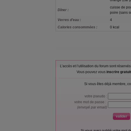
orange (car p
cuisse de poul
Dîner :
poire (sans s
Verres d'eau :
4
Calories consommées :
0 kcal
L’accès et l’utilisation du forum sont réser
Vous pouvez vous
inscrire gratu
Si vous êtes déjà membre, co
votre pseudo :
votre mot de passe :
(envoyé par email)
Si vous avez oublié votre mot 