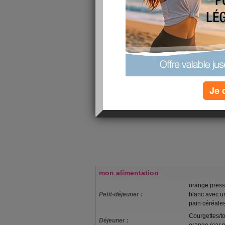
parti intégrante du processus du régime. ça co
pas pris le temps.
les repas d'hier :
- petit-déjeuner : lait + 3 poignées de céréales
café
- déjeuner : carottes en bâtons + poisson/riz + y
- dîner : soupe + fromage + orange
Toute la famille mange comme moi, donc je n'ai 
et eux ne voit pas non plus que j'en fais un.
de plus avec, les menus à la semaine permette
Je 
achète pas des trucs vite fait ou sur un coup de 
simplifie la vie, les courses et le porte-monnaie.
à demain.
mon alimentation
orange press
Petit-déjeuner :
blanc avec un
pain céréale
Courgettes/t
Déjeuner :