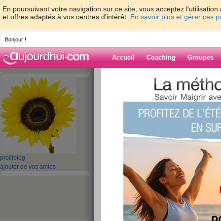
En poursuivant votre navigation sur ce site, vous acceptez l'utilisati
et offres adaptés à vos centres d'intérêt.
En savoir plus et gérer ces 
Bonjour !
Accueil
Coaching
Groupes
Accueil
>
espaces
>
cassi2307
> heureux
Blog de cassi2
aide blog
heureux départ
publié le 05/02/2008 à 19:55
profil
blog
ajouter de vos amies
Le premier jour, c'est-àdire hier, c'est biendérou
est au top. Seuls les exercices n'ont pu être faits
faits, sauf la marche car le vent était un peu trop
mais j'ai boit beaucoup de café/thé à côté.
j'ai décidé de venir posté un nouvel article tous 