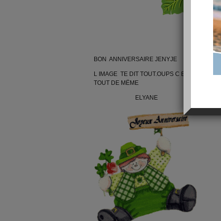
BON ANNIVERSAIRE JENYJE
L IMAGE TE DIT TOUT.OUPS C EST DEMAIN
TOUT DE MËME
ELYANE