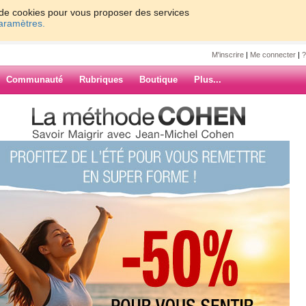
on de cookies pour vous proposer des services
paramètres.
M'inscrire
|
Me connecter
|
?
Communauté
Rubriques
Boutique
Plus...
UIS LA
on97
ARCHIVES