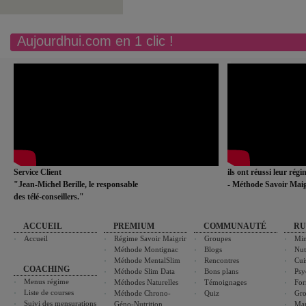
Aujourdhui.com en 1 clic !
Service Client
ils ont réussi leur rég
"Jean-Michel Berille, le responsable
- Méthode Savoir Maig
des télé-conseillers."
ACCUEIL
PREMIUM
COMMUNAUTÉ
RU
Accueil
Régime Savoir Maigrir
Groupes
Min
Méthode Montignac
Blogs
Nut
Méthode MentalSlim
Rencontres
Cui
COACHING
Méthode Slim Data
Bons plans
Psy
Menus régime
Méthodes Naturelles
Témoignages
For
Liste de courses
Méthode Chrono-
Quiz
Gro
Suivi des mensurations
Géno-Nutrition
Ma