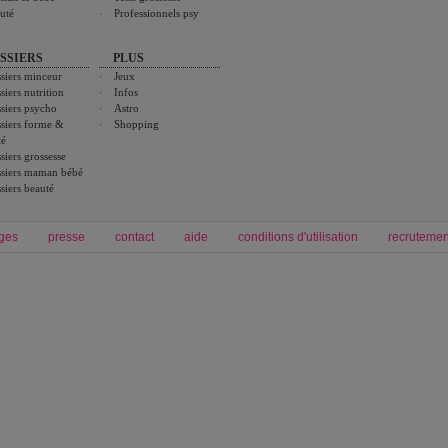
uté
Professionnels psy
SSIERS
PLUS
siers minceur
Jeux
siers nutrition
Infos
siers psycho
Astro
siers forme &
Shopping
té
siers grossesse
siers maman bébé
siers beauté
ges
presse
contact
aide
conditions d'utilisation
recrutemen
Forum grossesse et bébé
Forum psychologie
envie de bébé et de devenir maman
développement personnel et spiritua
accouchement et naissance de bébé
couple et sexualité
Grossesse et femme enceinte
Psychologie
symptome grossesse
intelligence et test de qi
calendrier de grossesse
test qi