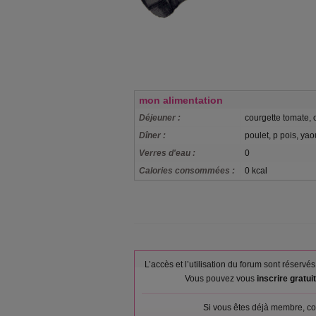
mon alimentation
Déjeuner :
courgette tomate, o
Dîner :
poulet, p pois, ya
Verres d'eau :
0
Calories consommées :
0 kcal
L’accès et l’utilisation du forum sont réser
Vous pouvez vous
inscrire gratu
Si vous êtes déjà membre, co