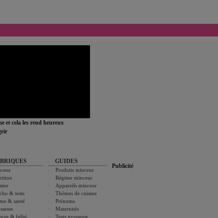
ime et cela les rend heureux
rir
BRIQUES
GUIDES
Publicité
ceur
Produits minceur
rition
Régime minceur
sine
Appareils minceur
cho & tests
Thèmes de cuisine
me & santé
Prénoms
ssesse
Maternités
man & bébé
Tests grossesse