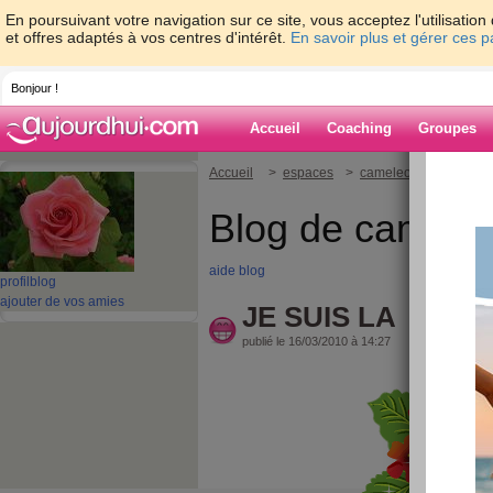
En poursuivant votre navigation sur ce site, vous acceptez l'utilisati
et offres adaptés à vos centres d'intérêt.
En savoir plus et gérer ces 
Bonjour !
Accueil
Coaching
Groupes
Accueil
>
espaces
>
cameleon97
> JE S
Blog de camele
aide blog
profil
blog
ajouter de vos amies
JE SUIS LA
publié le 16/03/2010 à 14:27