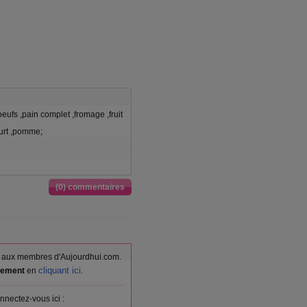
eufs ,pain complet ,fromage ,fruit
ourt ,pomme;
(0) commentaires
vés aux membres d'Aujourdhui.com.
cliquant ici
itement
en
.
nnectez-vous ici :