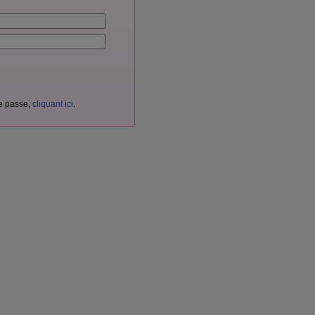
de passe,
cliquant ici
.