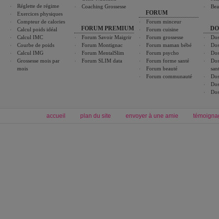
Réglette de régime
Coaching Grossesse
Bea
FORUM
Exercices physiques
Compteur de calories
Forum minceur
FORUM PREMIUM
DO
Calcul poids idéal
Forum cuisine
Calcul IMC
Forum Savoir Maigrir
Forum grossesse
Dos
Courbe de poids
Forum Montignac
Forum maman bébé
Dos
Calcul IMG
Forum MentalSlim
Forum psycho
Dos
Grossesse mois par
Forum SLIM data
Forum forme santé
Dos
mois
Forum beauté
san
Forum communauté
Dos
Dos
Dos
accueil
plan du site
envoyer à une amie
témoigna
Forum minceur
Forum cuisine
Commencer un régime
boissons, vins et cocktails
Alimentation équilibrée et nutrition
astuces et bons plans
Minceur
Recette cuisine
exercices physiques
recette facile
produits minceur
Recette poulet