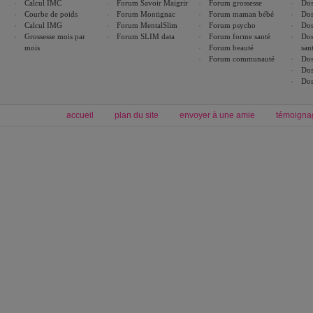
Calcul IMC
Forum Savoir Maigrir
Forum grossesse
Dos
Courbe de poids
Forum Montignac
Forum maman bébé
Dos
Calcul IMG
Forum MentalSlim
Forum psycho
Dos
Grossesse mois par
Forum SLIM data
Forum forme santé
Dos
mois
Forum beauté
san
Forum communauté
Dos
Dos
Dos
accueil
plan du site
envoyer à une amie
témoigna
Forum minceur
Forum cuisine
Commencer un régime
boissons, vins et cocktails
Alimentation équilibrée et nutrition
astuces et bons plans
Minceur
Recette cuisine
exercices physiques
recette facile
produits minceur
Recette poulet
Tags
:
ventre plat
|
maigrir des fesses
|
abdominaux
|
régime américain
|
régime mayo
|
Découvrez aussi
:
exercices abdominaux
|
recette wok
|
ANXA Partenaires
:
Recette
de cuisine |
Recette cuisine
|