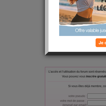
Petit-déjeuner :
Spécial k resi
Blanc de poul
Déjeuner :
Taboulé à l'o
(pain blanc)
Goûter ou snack :
Pomme
Dîner :
Spécial k resi
Verres d'eau :
0
Calories consommées :
746 kcal
Je 
L’accès et l’utilisation du forum sont réser
Vous pouvez vous
inscrire gratu
Si vous êtes déjà membre, co
votre pseudo :
votre mot de passe :
(envoyé par email)