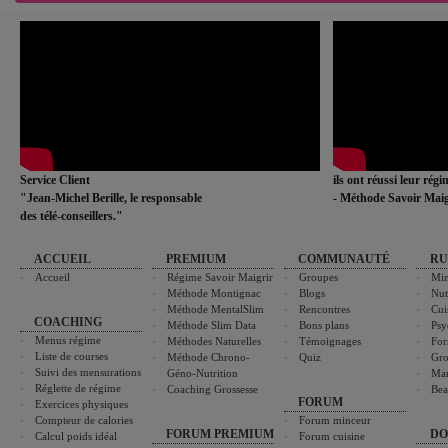
Service Client
ils ont réussi leur rég
"Jean-Michel Berille, le responsable
- Méthode Savoir Maig
des télé-conseillers."
ACCUEIL
PREMIUM
COMMUNAUTÉ
RU
Accueil
Régime Savoir Maigrir
Groupes
Min
Méthode Montignac
Blogs
Nut
Méthode MentalSlim
Rencontres
Cui
COACHING
Méthode Slim Data
Bons plans
Psy
Menus régime
Méthodes Naturelles
Témoignages
For
Liste de courses
Méthode Chrono-
Quiz
Gro
Suivi des mensurations
Géno-Nutrition
Ma
Réglette de régime
Coaching Grossesse
Bea
FORUM
Exercices physiques
Compteur de calories
Forum minceur
FORUM PREMIUM
DO
Calcul poids idéal
Forum cuisine