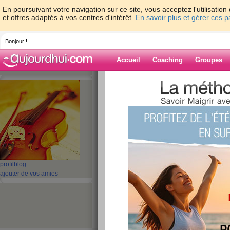
En poursuivant votre navigation sur ce site, vous acceptez l'utilisati
et offres adaptés à vos centres d'intérêt.
En savoir plus et gérer ces 
Bonjour !
Accueil
Coaching
Groupes
Accueil
>
espaces
>
cam0406
> encore et
Blog de cam04
aide blog
encore et toujours
publié le 20/05/2009 à 20:29
profil
blog
ajouter de vos amies
Bon ça fait un peu plus d'un moi que je suits 
suis contente. Ca ne fait pas trop, et ça devra
derrière, et ça fait quand même assez pour le 
mon alimentation