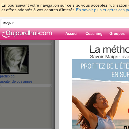
En poursuivant votre navigation sur ce site, vous acceptez l'utilisati
et offres adaptés à vos centres d'intérêt.
En savoir plus et gérer ces 
Bonjour !
Accueil
Coaching
Groupes
Accueil
>
espaces
>
caline5962
Blog de caline5
aide blog
profil
blog
ajouter de vos amies
1 - 10 de 63
«
‹ Préc.
1
2
3
4
5
bonne année
publié le 07/01/2008 à 06:05