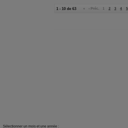
1 - 10 de 63
«
‹ Préc.
1
2
3
4
5
Sélectionner un mois et une année :