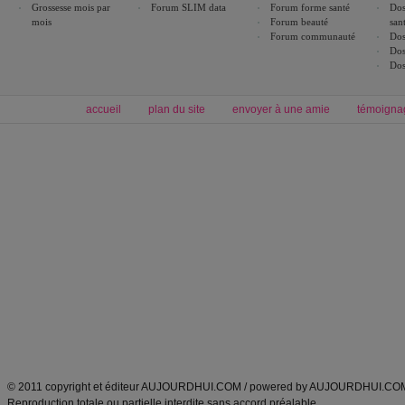
Grossesse mois par
Forum SLIM data
Forum forme santé
Dos
mois
Forum beauté
san
Forum communauté
Dos
Dos
Dos
accueil
plan du site
envoyer à une amie
témoigna
Forum minceur
Forum cuisine
Commencer un régime
boissons, vins et cocktails
Alimentation équilibrée et nutrition
astuces et bons plans
Minceur
Recette cuisine
exercices physiques
recette facile
produits minceur
Recette poulet
Tags
:
ventre plat
|
maigrir des fesses
|
abdominaux
|
régime américain
|
régime mayo
|
Découvrez aussi
:
exercices abdominaux
|
recette wok
|
ANXA Partenaires
:
Recette
de cuisine |
Recette cuisine
|
© 2011 copyright et éditeur AUJOURDHUI.COM / powered by AUJOURDHUI.CO
Reproduction totale ou partielle interdite sans accord préalable.