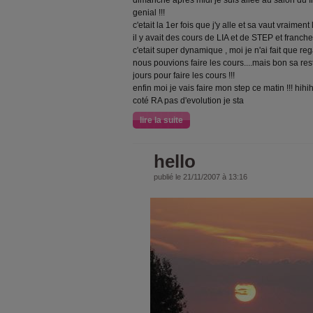
dimanche apres midi je suis allee au salon du fi
genial !!!
c'etait la 1er fois que j'y alle et sa vaut vraiment 
il y avait des cours de LIA et de STEP et franc
c'etait super dynamique , moi je n'ai fait que re
nous pouvions faire les cours....mais bon sa r
jours pour faire les cours !!!
enfin moi je vais faire mon step ce matin !!! hihih
coté RA pas d'evolution je sta
lire la suite
hello
publié le 21/11/2007 à 13:16