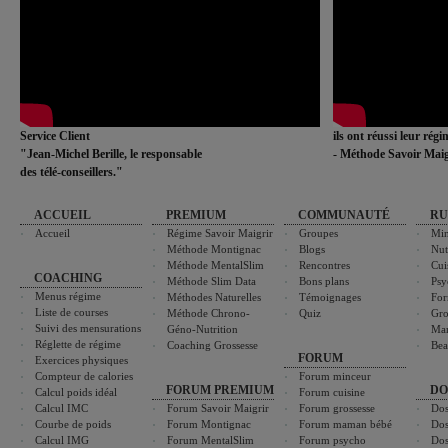
Service Client
ils ont réussi leur rég
"Jean-Michel Berille, le responsable
- Méthode Savoir Maig
des télé-conseillers."
ACCUEIL
PREMIUM
COMMUNAUTÉ
RU
Accueil
Régime Savoir Maigrir
Groupes
Min
Méthode Montignac
Blogs
Nut
Méthode MentalSlim
Rencontres
Cui
COACHING
Méthode Slim Data
Bons plans
Psy
Menus régime
Méthodes Naturelles
Témoignages
For
Liste de courses
Méthode Chrono-
Quiz
Gro
Suivi des mensurations
Géno-Nutrition
Ma
Réglette de régime
Coaching Grossesse
Bea
FORUM
Exercices physiques
Compteur de calories
Forum minceur
FORUM PREMIUM
DO
Calcul poids idéal
Forum cuisine
Calcul IMC
Forum Savoir Maigrir
Forum grossesse
Dos
Courbe de poids
Forum Montignac
Forum maman bébé
Dos
Calcul IMG
Forum MentalSlim
Forum psycho
Dos