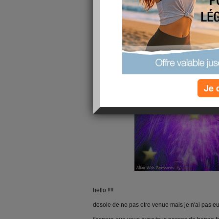
Je 
hello !!!!
desole de ne pas etre venue mais je n'ai pas e